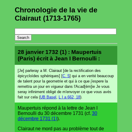
Chronologie de la vie de
Clairaut (1713-1765)
28 janvier 1732 (1) : Maupertuis
(Paris) écrit à Jean I Bernoulli :
[Je] parleray a M. Clairaut [de la rectification des
épicycloïdes sphériques] [
C. 5
] qui a en verité beaucoup
de talent pour la geometrie et qui à ce que j'espere la
remettra un jour en vigueur dans l'Acad[ém]ie Je vous
seray infiniment obligé de m'envoyer ce que vous avés
fait sur cela (
UB Basel
,
L I a 662, 18
).
Maupertuis répond à la lettre de Jean I
Bernoulli du 30 décembre 1731 (cf.
30
décembre 1731 (1)
).
Clairaut ne mord pas au problème tout de