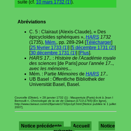
suite (cf.
10 mars 1732 (1)
).
Abréviations
C. 5 : Clairaut (Alexis-Claude), « Des
épicycloïdes sphériques »,
HARS
1732
(1735),
Mém.
, pp. 289-294 [
Télécharger
]
[
25 février 1733 (1)
] [
5 décembre 1731 (2)
]
[
30 décembre 1731 (1)
] [
Plus
].
HARS 17..
:
Histoire de l'Académie royale
des sciences
[de Paris]
pour l'année 17..,
avec les mémoires...
Mém. : Partie
Mémoires
de
HARS
17
..
UB Basel : Öffentliche Bibliothek der
Universität Basel, Basel.
Courcelle (Olivier), « 28 janvier 1732 (1) : Maupertuis (Paris) écrit à Jean I
Bernoulli »,
Chronologie de la vie de Clairaut (1713-1765)
[En ligne],
http://www.clairaut.com/n28janvier1732po1pf.html [Notice publiée le 1 juillet
2007].
Notice précédente
Accueil
Notice