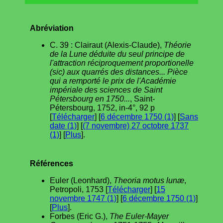
Abréviation
C. 39 : Clairaut (Alexis-Claude),
Théorie
de la Lune déduite du seul principe de
l'attraction réciproquement proportionelle
(sic) aux quarrés des distances... Pièce
qui a remporté le prix de l'Académie
impériale des sciences de Saint
Pétersbourg en 1750...
, Saint-
Pétersbourg, 1752, in-4°, 92 p
[
Télécharger
] [
6 décembre 1750 (1)
] [
Sans
date (1)
] [
(7 novembre) 27 octobre 1737
(1)
] [
Plus
].
Références
Euler (Leonhard),
Theoria motus lunæ
,
Petropoli, 1753 [
Télécharger
] [
15
novembre 1747 (1)
] [
6 décembre 1750 (1)
]
[
Plus
].
Forbes (Eric G.),
The Euler-Mayer