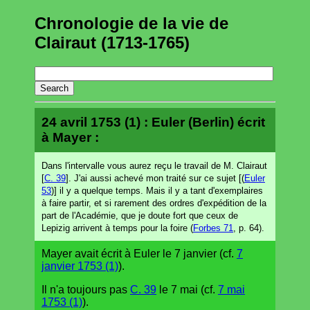
Chronologie de la vie de
Clairaut (1713-1765)
24 avril 1753 (1) : Euler (Berlin) écrit
à Mayer :
Dans l'intervalle vous aurez reçu le travail de M. Clairaut
[
C. 39
]. J'ai aussi achevé mon traité sur ce sujet [(
Euler
53
)] il y a quelque temps. Mais il y a tant d'exemplaires
à faire partir, et si rarement des ordres d'expédition de la
part de l'Académie, que je doute fort que ceux de
Lepizig arrivent à temps pour la foire (
Forbes 71
, p. 64).
Mayer avait écrit à Euler le 7 janvier (cf.
7
janvier 1753 (1)
).
Il n'a toujours pas
C. 39
le 7 mai (cf.
7 mai
1753 (1)
).