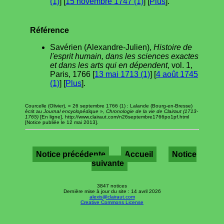
(1)
] [
15 novembre 1747 (1)
] [
Plus
].
Référence
Savérien (Alexandre-Julien),
Histoire de
l'esprit humain, dans les sciences exactes
et dans les arts qui en dépendent
, vol. 1,
Paris, 1766 [
13 mai 1713 (1)
] [
4 août 1745
(1)
] [
Plus
].
Courcelle (Olivier), « 26 septembre 1766 (1) : Lalande (Bourg-en-Bresse)
écrit au
Journal encyclopédique
»,
Chronologie de la vie de Clairaut (1713-
1765)
[En ligne], http://www.clairaut.com/n26septembre1766po1pf.html
[Notice publiée le 12 mai 2013].
Notice précédente
Accueil
Notice
suivante
3847 notices
Dernière mise à jour du site : 14 avril 2026
alexis@clairaut.com
Creative Commons License