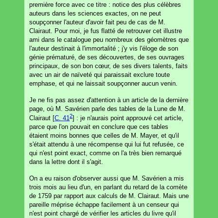
première force avec ce titre : notice des plus célèbres
auteurs dans les sciences exactes, on ne peut
soupçonner l'auteur d'avoir fait peu de cas de M.
Clairaut. Pour moi, je fus flatté de retrouver cet illustre
ami dans le catalogue peu nombreux des géomètres que
l'auteur destinait à l'immortalité ; j'y vis l'éloge de son
génie prématuré, de ses découvertes, de ses ouvrages
principaux, de son bon cœur, de ses divers talents, faits
avec un air de naïveté qui paraissait exclure toute
emphase, et qui ne laissait soupçonner aucun venin.
Je ne fis pas assez d'attention à un article de la dernière
page, où M. Savérien parle des tables de la Lune de M.
2
Clairaut [
C. 41
] : je n'aurais point approuvé cet article,
parce que l'on pouvait en conclure que ces tables
étaient moins bonnes que celles de M. Mayer, et qu'il
s'était attendu à une récompense qui lui fut refusée, ce
qui n'est point exact, comme on l'a très bien remarqué
dans la lettre dont il s'agit.
On a eu raison d'observer aussi que M. Savérien a mis
trois mois au lieu d'un, en parlant du retard de la comète
de 1759 par rapport aux calculs de M. Clairaut. Mais une
pareille méprise échappe facilement à un censeur qui
n'est point chargé de vérifier les articles du livre qu'il