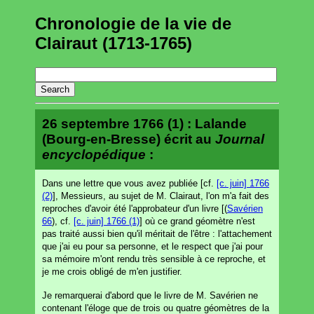
Chronologie de la vie de
Clairaut (1713-1765)
26 septembre 1766 (1) : Lalande
(Bourg-en-Bresse) écrit au
Journal
encyclopédique
:
Dans une lettre que vous avez publiée [cf.
[c. juin] 1766
(2)
], Messieurs, au sujet de M. Clairaut, l'on m'a fait des
reproches d'avoir été l'approbateur d'un livre [(
Savérien
66
), cf.
[c. juin] 1766 (1)
] où ce grand géomètre n'est
pas traité aussi bien qu'il méritait de l'être : l'attachement
que j'ai eu pour sa personne, et le respect que j'ai pour
sa mémoire m'ont rendu très sensible à ce reproche, et
je me crois obligé de m'en justifier.
Je remarquerai d'abord que le livre de M. Savérien ne
contenant l'éloge que de trois ou quatre géomètres de la