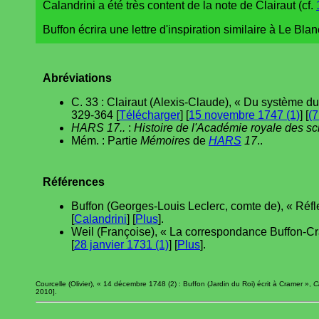
Calandrini a été très content de la note de Clairaut (cf.
Buffon écrira une lettre d'inspiration similaire à Le Blan
Abréviations
C. 33 : Clairaut (Alexis-Claude), « Du système du
329-364 [
Télécharger
] [
15 novembre 1747 (1)
] [
(7
HARS 17..
:
Histoire de l'Académie royale des s
Mém. : Partie
Mémoires
de
HARS
17
..
Références
Buffon (Georges-Louis Leclerc, comte de), « Réflex
[
Calandrini
] [
Plus
].
Weil (Françoise), « La correspondance Buffon-C
[
28 janvier 1731 (1)
] [
Plus
].
Courcelle (Olivier), « 14 décembre 1748 (2) : Buffon (Jardin du Roi) écrit à Cramer »,
C
2010].