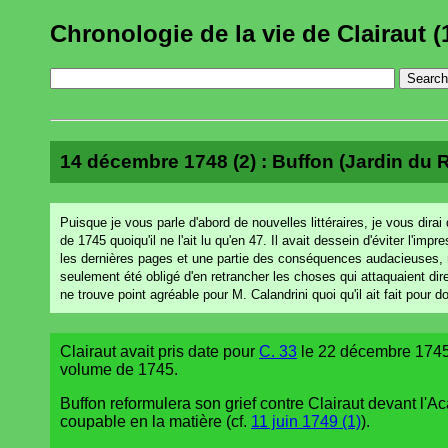
Chronologie de la vie de Clairaut (
14 décembre 1748 (2) : Buffon (Jardin du Ro
Puisque je vous parle d'abord de nouvelles littéraires, je vous di
de 1745 quoiqu'il ne l'ait lu qu'en 47. Il avait dessein d'éviter l'impr
les dernières pages et une partie des conséquences audacieuses, 
seulement été obligé d'en retrancher les choses qui attaquaient dire
ne trouve point agréable pour M. Calandrini quoi qu'il ait fait pour dor
Clairaut avait pris date pour
C. 33
le 22 décembre 1745
volume de 1745.
Buffon reformulera son grief contre Clairaut devant l'A
coupable en la matière (cf.
11 juin 1749 (1)
).