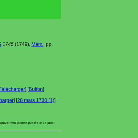
S
1745
(1749),
Mém.
, pp.
Télécharger
] [
Buffon
]
harger
] [
28 mars 1730 (1)
]
o2pf.html [Notice publiée le 15 juillet