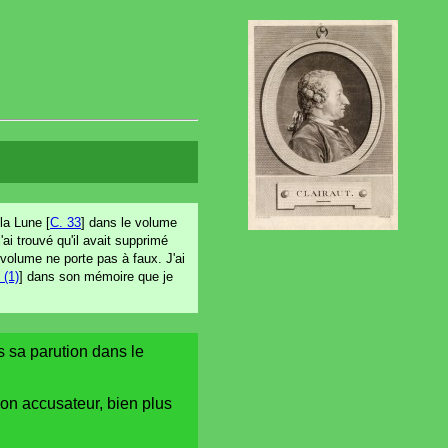
la Lune [
C. 33
] dans le volume
'ai trouvé qu'il avait supprimé
olume ne porte pas à faux. J'ai
 (1)
] dans son mémoire que je
ns sa parution dans le
son accusateur, bien plus