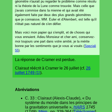
géomètre n'aurait pu regarder le problème comme résolu
ni la théorie de la Lune comme trouvée. Mais celle que
j'avais commise dans la mienne et qui avait été
également faite par deux des plus grands géomètres
que je connaisse, MM. Euler et d'Alembert, est telle qu'il
n'était pas naturel de s'en défier.
Mais voici mon papier qui s'emplit, et de choses qui
vous ennuient. Adieu Monsieur et cher ami, conservez-
moi toujours une part dans votre amitié, je la mérite
bonne par les sentiments que je vous ai voués (
Speziali
55
).
La réponse de Cramer est perdue.
Clairaut réécrit à Cramer le 26 juillet (cf.
26
juillet 1749 (1)
).
Abréviations
C. 33 : Clairaut (Alexis-Claude), « Du
système du monde dans les principes de
la gravitation universelle »,
HARS
1745
(1749),
Mém.
, pp. 329-364 [
Télécharger
]