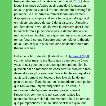
très peu de temps lu à l'Académie un écrit [
C. 35
] dans
lequel j'annonce qu'après avoir considéré la question
sous un point de vue qui n'a pas encore été envisagé de
personne, je suis arrivé à trouver le vrai mouvement
d'apogée sans employer d'autre force que celle qui agit
en raison renversée du carré de la distance. J'imprime
cet écrit dans le vol. de 45 avec le mémoire dont il est
le correctif mais je ne donne pas la démonstration de
mon nouveau résultat parce qu'il me faut encore quelque
temps (peu à ce que j'espère) pour compléter la théorie
de la Lune et que je suis bien aise de donner toute ma
théorie à la fois.
Entre nous M. Calendrin [Calandrini, cf.
6 mars 174[8]
]
va triompher mais je me flatte que ce ne sera ni à vos
yeux ni aux yeux de tous ceux qui entendront bien la
question car sa méthode de considérer le problème n'en
deviendra que plus exacte et l'excentricité sur laquelle il
avait tant compté est toujours très loin de lui donner
gain de cause. Dans le cas de l'excentricité aussi petite
que l'on voudra, inf[iniment] petite si l'on veut, le
mouvement de l'apogée ne serait pas (comme il
l'imagine et comme je le pensais pour toutes les
excentricités) la moitié du mouvement réel. Les erreurs
que j'ai reprochées à sa solution sont telles qu'aucun