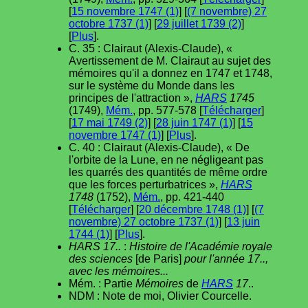
[
15 novembre 1747 (1)
] [
(7 novembre) 27
octobre 1737 (1)
] [
29 juillet 1739 (2)
]
[
Plus
].
C. 35 : Clairaut (Alexis-Claude), «
Avertissement de M. Clairaut au sujet des
mémoires qu'il a donnez en 1747 et 1748,
sur le système du Monde dans les
principes de l'attraction »,
HARS
1745
(1749),
Mém.
, pp. 577-578 [
Télécharger
]
[
17 mai 1749 (2)
] [
28 juin 1747 (1)
] [
15
novembre 1747 (1)
] [
Plus
].
C. 40 : Clairaut (Alexis-Claude), « De
l'orbite de la Lune, en ne négligeant pas
les quarrés des quantités de même ordre
que les forces perturbatrices »,
HARS
1748
(1752),
Mém.
, pp. 421-440
[
Télécharger
] [
20 décembre 1748 (1)
] [
(7
novembre) 27 octobre 1737 (1)
] [
13 juin
1744 (1)
] [
Plus
].
HARS 17..
:
Histoire de l'Académie royale
des sciences
[de Paris]
pour l'année 17..,
avec les mémoires...
Mém. : Partie
Mémoires
de
HARS
17
..
NDM : Note de moi, Olivier Courcelle.