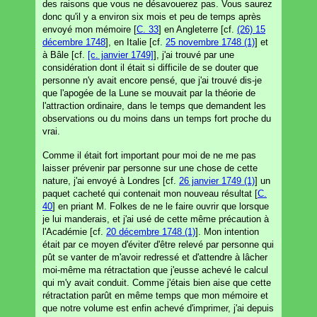
des raisons que vous ne désavouerez pas. Vous saurez
donc qu'il y a environ six mois et peu de temps après
envoyé mon mémoire [
C. 33
] en Angleterre [cf.
(26) 15
décembre 1748
], en Italie [cf.
25 novembre 1748 (1)
] et
à Bâle [cf.
[c. janvier 1749]
], j'ai trouvé par une
considération dont il était si difficile de se douter que
personne n'y avait encore pensé, que j'ai trouvé dis-je
que l'apogée de la Lune se mouvait par la théorie de
l'attraction ordinaire, dans le temps que demandent les
observations ou du moins dans un temps fort proche du
vrai.
Comme il était fort important pour moi de ne me pas
laisser prévenir par personne sur une chose de cette
nature, j'ai envoyé à Londres [cf.
26 janvier 1749 (1)
] un
paquet cacheté qui contenait mon nouveau résultat [
C.
40
] en priant M. Folkes de ne le faire ouvrir que lorsque
je lui manderais, et j'ai usé de cette même précaution à
l'Académie [cf.
20 décembre 1748 (1)
]. Mon intention
était par ce moyen d'éviter d'être relevé par personne qui
pût se vanter de m'avoir redressé et d'attendre à lâcher
moi-même ma rétractation que j'eusse achevé le calcul
qui m'y avait conduit. Comme j'étais bien aise que cette
rétractation parût en même temps que mon mémoire et
que notre volume est enfin achevé d'imprimer, j'ai depuis