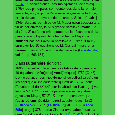
[
C. 43
], Connoiss[ance] des mouv[emens] célest[es]
1765). Les principales sont contenues dans la formule
suivante, où y exprime l'anomalie moyenne de la Lune,
et t la distance moyenne de la Lune au Soleil : [maths].
1345. Suivant les tables de M. Mayer qu'on trouvera à la
fin de cet ouvrage, la plus grande parallaxe [maths] Je
dis 2 ou 3'' ou à peu près, parce que les équations de la
parallaxe employées dans les tables de Mayer ne
suffisent pas pour avoir la parallaxe à 1'' près, il faut y
employer les 10 équations de M. Clairaut ; mais on a
rarement besoin d'une si grande précision (
Lalande 64a
,
vol. 1, pp. 663-664).
Dans la dernière édition :
1696. Clairaut emploie dans ses tables de la parallaxe
10 équations (Mém[oires] Acad[émiques] 1752 [
C. 43
],
Connoiss[ance] des mouv[emens] célest[es] 1765) : on
les applique à une constante qui est de 57' 57'' sous
l'équateur, et de 56' 58'' pour la latitude de Paris. […] Au
lieu de 57' 11'' 4 qui est la parallaxe sous l'équateur, on
a, suivant Mayer, 57' 2'' 1/2 : c'est la parallaxe que
j'avais déterminée (Mém[oires] acad[émiques] 1752
[(
Lalande 52
)], 1752 [(
Lalande 53
)] et 1756 [(
Lalande
56b
)], pag[e] 378, et que Clairaut avait adopté dans la
2
2
dernière édition de ses tables [
C. 39
=
C. 41
] : elle était