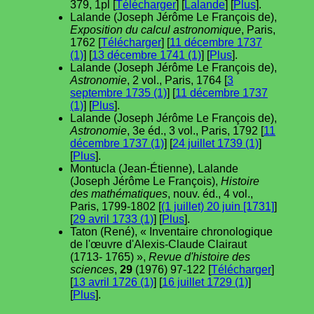
379, 1pl [
Télécharger
] [
Lalande
] [
Plus
].
Lalande (Joseph Jérôme Le François de),
Exposition du calcul astronomique
, Paris,
1762 [
Télécharger
] [
11 décembre 1737
(1)
] [
13 décembre 1741 (1)
] [
Plus
].
Lalande (Joseph Jérôme Le François de),
Astronomie
, 2 vol., Paris, 1764 [
3
septembre 1735 (1)
] [
11 décembre 1737
(1)
] [
Plus
].
Lalande (Joseph Jérôme Le François de),
Astronomie
, 3e éd., 3 vol., Paris, 1792 [
11
décembre 1737 (1)
] [
24 juillet 1739 (1)
]
[
Plus
].
Montucla (Jean-Étienne), Lalande
(Joseph Jérôme Le François),
Histoire
des mathématiques
, nouv. éd., 4 vol.,
Paris, 1799-1802 [
(1 juillet) 20 juin [1731]
]
[
29 avril 1733 (1)
] [
Plus
].
Taton (René), « Inventaire chronologique
de l'œuvre d'Alexis-Claude Clairaut
(1713- 1765) »,
Revue d'histoire des
sciences
,
29
(1976) 97-122 [
Télécharger
]
[
13 avril 1726 (1)
] [
16 juillet 1729 (1)
]
[
Plus
].