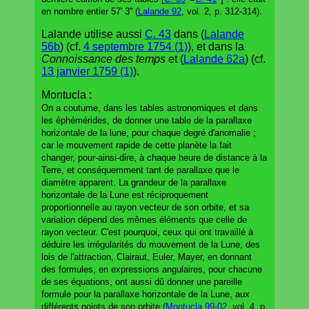
en nombre entier 57' 3'' (
Lalande 92
, vol. 2, p. 312-314).
Lalande utilise aussi
C. 43
dans (
Lalande
56b
) (cf.
4 septembre 1754 (1)
), et dans la
Connoissance des temps
et (
Lalande 62a
) (cf.
13 janvier 1759 (1)
).
Montucla :
On a coutume, dans les tables astronomiques et dans
les éphémérides, de donner une table de la parallaxe
horizontale de la lune, pour chaque degré d'anomalie ;
car le mouvement rapide de cette planète la fait
changer, pour-ainsi-dire, à chaque heure de distance à la
Terre, et conséquemment tant de parallaxe que le
diamètre apparent. La grandeur de la parallaxe
horizontale de la Lune est réciproquement
proportionnelle au rayon vecteur de son orbite, et sa
variation dépend des mêmes éléments que celle de
rayon vecteur. C'est pourquoi, ceux qui ont travaillé à
déduire les irrégularités du mouvement de la Lune, des
lois de l'attraction, Clairaut, Euler, Mayer, en donnant
des formules, en expressions angulaires, pour chacune
de ses équations, ont aussi dû donner une pareille
formule pour la parallaxe horizontale de la Lune, aux
différents points de son orbite (
Montucla 99-02
, vol. 4, p.