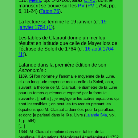
116,
Mém.
, pp. 142-160, alias
C. 43
, dont le
manuscrit se trouve sur les
PV
(
PV
1754, pp.
6, 11-24) (
Taton 76
).
La lecture se termine le 19 janvier (cf.
19
janvier 1754 (1)
).
Les tables de Clairaut donne un meilleur
résultat en latitude que celle de Mayer lors de
l'éclipse de Soleil de 1764 (cf.
16 août 1764
(1)
).
Lalande dans la première édition de son
Astronomie
:
1189. Si l'on nomme
y
l'anomalie moyenne de la Lune,
et
t
sa longitude moyenne moins celle du Soleil, on a,
suivant la théorie de M. Clairaut, le diamètre de la Lune
pour un temps quelconque exprimé par la formule
suivante : [maths] ; je négligerai les autres équations qui
sont insensibles ; on peut les trouver en prenant les
équations que M. Clairaut a données pour la parallaxe,
et donc je parlerai dans le IXe. Livre (
Lalande 64a
, vol.
1, p. 594).
[…]
1344. M. Clairaut emploie dans ses tables de la
parallaxe 10 équations (Mém[oires] Acad[émiques] 1752