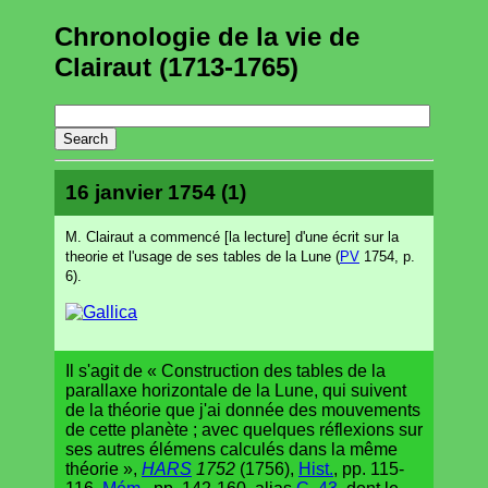
Chronologie de la vie de
Clairaut (1713-1765)
16 janvier 1754 (1)
M. Clairaut a commencé [la lecture] d'une écrit sur la
theorie et l'usage de ses tables de la Lune (
PV
1754, p.
6).
Il s'agit de « Construction des tables de la
parallaxe horizontale de la Lune, qui suivent
de la théorie que j'ai donnée des mouvements
de cette planète ; avec quelques réflexions sur
ses autres élémens calculés dans la même
théorie »,
HARS
1752
(1756),
Hist.
, pp. 115-