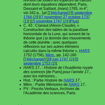
révision de toutes les espèces de calculs
dont leurs équations dépendent
, Paris,
Dessaint et Saillant, (mars) 1765, in-4°,
viii-162 p., 1pl [
Télécharger
] [
5 septembre
1764 (2)
] [
(7 novembre) 27 octobre 1737
(1)
] [
15 novembre 1747 (1)
] [
Plus
].
C. 43 : Clairaut (Alexis-Claude), «
Construction des tables de la parallaxe
horizontale de la Lune, qui suivent de la
théorie que j'ai donnée des mouvements
de cette planète ; avec quelques
réflexions sur ses autres élémens
calculés dans la même théorie »,
HARS
1752
(1756),
Mém.
, pp. 142-160
[
Télécharger
] [
28 juin 1747 (1)
] [
5
septembre 1753 (2)
].
HARS 17..
:
Histoire de l'Académie royale
des sciences
[de Paris]
pour l'année 17..,
avec les mémoires...
Hist. : Partie
Histoire
de
HARS
17
..
Mém. : Partie
Mémoires
de
HARS
17
..
PV : Procès-Verbaux, Archives de
l'Académie des sciences, Paris.