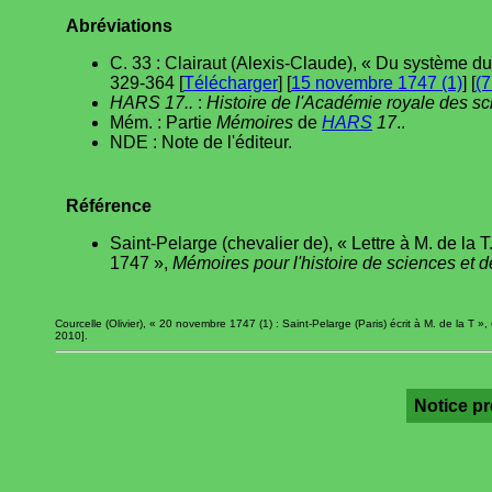
Abréviations
C. 33 : Clairaut (Alexis-Claude), « Du système du
329-364 [
Télécharger
] [
15 novembre 1747 (1)
] [
(7
HARS 17..
:
Histoire de l'Académie royale des s
Mém. : Partie
Mémoires
de
HARS
17
..
NDE : Note de l'éditeur.
Référence
Saint-Pelarge (chevalier de), « Lettre à M. de la 
1747 »,
Mémoires pour l'histoire de sciences et 
Courcelle (Olivier), « 20 novembre 1747 (1) : Saint-Pelarge (Paris) écrit à M. de la T »,
2010].
Notice p