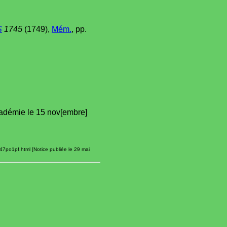
S
1745
(1749),
Mém.
, pp.
Académie le 15 nov[embre]
47po1pf.html [Notice publiée le 29 mai