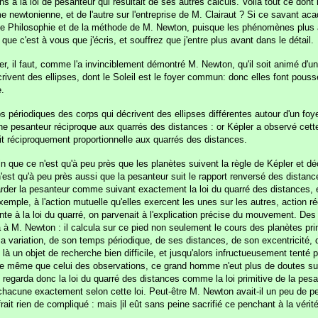
 à la loi de pesanteur qui résultait de ses autres calculs. Voilà tout ce dont il
ême newtonienne, et de l'autre sur l'entreprise de M. Clairaut ? Si ce savant a
x de Philosophie et de la méthode de M. Newton, puisque les phénomènes plus ap
ue c'est à vous que j'écris, et souffrez que j'entre plus avant dans le détail.
er, il faut, comme l'a invinciblement démontré M. Newton, qu'il soit animé d'
rivent des ellipses, dont le Soleil est le foyer commun: donc elles font pouss
e.
s périodiques des corps qui décrivent des ellipses différentes autour d'un 
ne pesanteur réciproque aux quarrés des distances : or Képler a observé cet
oit réciproquement proportionnelle aux quarrés des distances.
que ce n'est qu'à peu près que les planètes suivent la règle de Képler et déc
 n'est qu'à peu près aussi que la pesanteur suit le rapport renversé des distanc
egarder la pesanteur comme suivant exactement la loi du quarré des distances, 
emple, à l'action mutuelle qu'elles exercent les unes sur les autres, action rée
e à la loi du quarré, on parvenait à l'explication précise du mouvement. Des 
riva à M. Newton : il calcula sur ce pied non seulement le cours des planètes pr
e sa variation, de son temps périodique, de ses distances, de son excentrici
tait là un objet de recherche bien difficile, et jusqu'alors infructueusement ten
 le même que celui des observations, ce grand homme n'eut plus de doutes sur le
Il regarda donc la loi du quarré des distances comme la loi primitive de la pesan
hacune exactement selon cette loi. Peut-être M. Newton avait-il un peu de pe
ait rien de compliqué : mais |il eût sans peine sacrifié ce penchant à la vérité, s