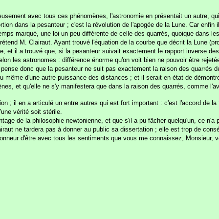
sement avec tous ces phénomènes, l'astronomie en présentait un autre, qui éta
ion dans la pesanteur ; c'est la révolution de l'apogée de la Lune. Car enfin il
temps marqué, une loi un peu différente de celle des quarrés, quoique dans l
tend M. Clairaut. Ayant trouvé l'équation de la courbe que décrit la Lune (pro
et il a trouvé que, si la pesanteur suivait exactement le rapport inverse de
, selon les astronomes : différence énorme qu'on voit bien ne pouvoir être rejeté
t pense donc que la pesanteur ne suit pas exactement la raison des quarrés d
ou même d'une autre puissance des distances ; et il serait en état de démontrer
nes, et qu'elle ne s'y manifestera que dans la raison des quarrés, comme l'a
 ; il en a articulé un entre autres qui est fort important : c'est l'accord de la 
ne vérité soit stérile.
age de la philosophie newtonienne, et que s'il a pu fâcher quelqu'un, ce n'a 
iraut ne tardera pas à donner au public sa dissertation ; elle est trop de cons
 l'honneur d'être avec tous les sentiments que vous me connaissez, Monsieur, v