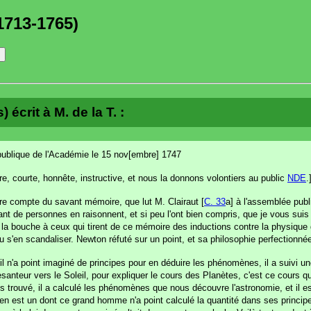
1713-1765)
écrit à M. de la T. :
e publique de l'Académie le 15 nov[embre] 1747
re, courte, honnête, instructive, et nous la donnons volontiers au public
NDE
.
dre compte du savant mémoire, que lut M. Clairaut [
C. 33
a] à l'assemblée pub
Tant de personnes en raisonnent, et si peu l'ont bien compris, que je vous suis 
era la bouche à ceux qui tirent de ce mémoire des inductions contre la physique 
ru s'en scandaliser. Newton réfuté sur un point, et sa philosophie perfectionnée
n'a point imaginé de principes pour en déduire les phénomènes, il a suivi une
anteur vers le Soleil, pour expliquer le cours des Planètes, c'est ce cours qui 
ois trouvé, il a calculé les phénomènes que nous découvre l'astronomie, et il e
en est un dont ce grand homme n'a point calculé la quantité dans ses principe