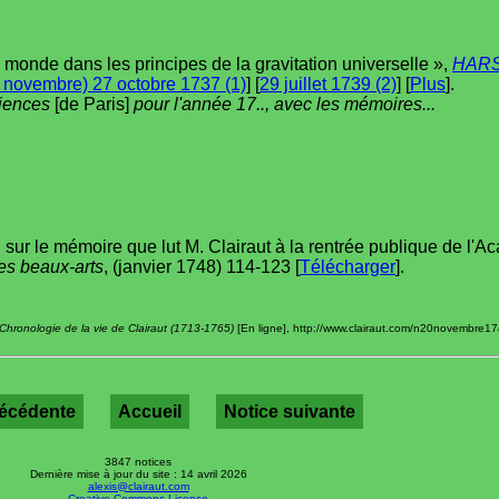
 monde dans les principes de la gravitation universelle »,
HAR
 novembre) 27 octobre 1737 (1)
] [
29 juillet 1739 (2)
] [
Plus
].
ciences
[de Paris]
pour l'année 17.., avec les mémoires...
T. sur le mémoire que lut M. Clairaut à la rentrée publique de l'
des beaux-arts
, (janvier 1748) 114-123 [
Télécharger
].
Chronologie de la vie de Clairaut (1713-1765)
[En ligne], http://www.clairaut.com/n20novembre17
récédente
Accueil
Notice suivante
3847 notices
Dernière mise à jour du site : 14 avril 2026
alexis@clairaut.com
Creative Commons License