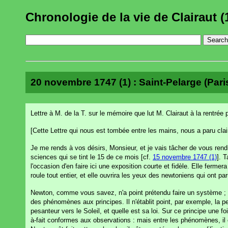
Chronologie de la vie de Clairaut (
20 novembre 1747 (1) : Saint-Pelarge (Paris) 
Lettre à M. de la T. sur le mémoire que lut M. Clairaut à la rentré
[Cette Lettre qui nous est tombée entre les mains, nous a paru clai
Je me rends à vos désirs, Monsieur, et je vais tâcher de vous ren
sciences qui se tint le 15 de ce mois [cf.
15 novembre 1747 (1)
]. 
l'occasion d'en faire ici une exposition courte et fidèle. Elle ferm
roule tout entier, et elle ouvrira les yeux des newtoniens qui ont pa
Newton, comme vous savez, n'a point prétendu faire un système ; il 
des phénomènes aux principes. Il n'établit point, par exemple, la pes
pesanteur vers le Soleil, et quelle est sa loi. Sur ce principe une f
à-fait conformes aux observations : mais entre les phénomènes, il 