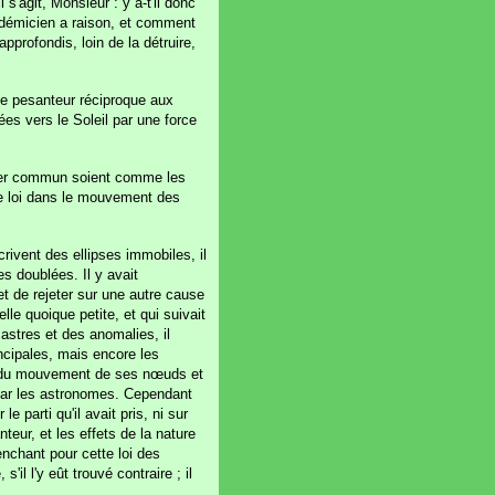
 s'agit, Monsieur : y a-t'il donc
cadémicien a raison, et comment
profondis, loin de la détruire,
une pesanteur réciproque aux
ées vers le Soleil par une force
foyer commun soient comme les
te loi dans le mouvement des
rivent des ellipses immobiles, il
es doublées. Il y avait
et de rejeter sur une autre cause
lle quoique petite, et qui suivait
astres et des anomalies, il
incipales, mais encore les
té, du mouvement de ses nœuds et
té par les astronomes. Cependant
 parti qu'il avait pris, ni sur
teur, et les effets de la nature
nchant pour cette loi des
'il l'y eût trouvé contraire ; il