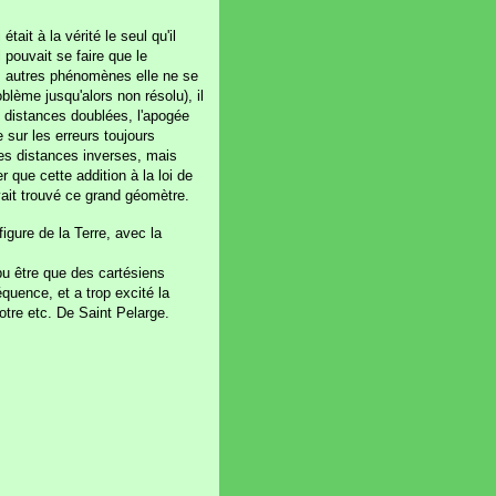
it à la vérité le seul qu'il
 pouvait se faire que le
es autres phénomènes elle ne se
blème jusqu'alors non résolu), il
s distances doublées, l'apogée
e sur les erreurs toujours
es distances inverses, mais
 que cette addition à la loi de
vait trouvé ce grand géomètre.
figure de la Terre, avec la
pu être que des cartésiens
équence, et a trop excité la
otre etc. De Saint Pelarge.