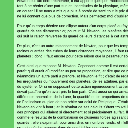
Newton eût fait cette recherche, il eût apporté quelques modifications
tant à se récrier d'une part sur les incertitudes de la physique, m
en douter ! il ne nous a mis que plus à portée de senti tout le pri
ne lui donnent que plus de correction. Mais permettez moi d'oublier q
Pour qu'un corps décrive une ellipse autour d'un corps placé au foy
quarrés de ses distances : or, poursuit M. Newton, les planètes déc
qui suit la raison renversée du quarré de leurs distances à cet astr
De plus, c'est un autre raisonnement de Newton, pour que les temp
racines quarrées des cubes de leurs distances moyennes, il faut u
planètes ; donc il faut encore pour cette raison que la pesanteur s
C'est ainsi que raisonne M. Newton. Cependant comme il est certain 
paraît qu'il aurait dû modifier un peu sa proposition, et dire que ce
néanmoins un autre parti à prendre, et Newton le fit ; c'était de r
les irrégularités du mouvement des planètes, de les attribuer, par ex
du système. Or si en supposant cette action rigoureusement astreint
devait paraître qu'on avait pris le bon parti. C'est aussi ce qui ar
différentes anomalies de la Lune, la quantité et les proportions d
de l'inclinaison du plan de son orbite sur celui de l'écliptique. C'é
Newton en vint à bout ; et le résultat de ses calculs s'étant trouvé
des principes qui allaient si directement et si précisément au fait. 
comme le résultat de la combinaison de plusieurs forces agissant c
quarrés : elle s'exprimait, pour ainsi dire, en nombres ronds, et n'offr
en a donné des preuves dans de semblables occasions.