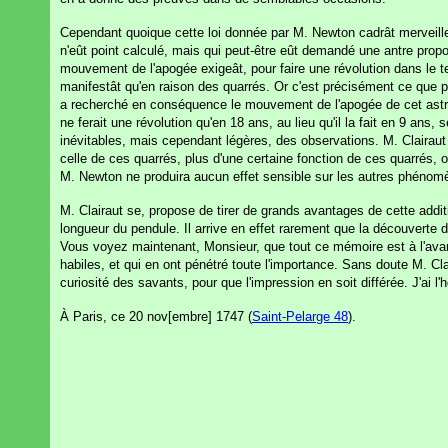
Cependant quoique cette loi donnée par M. Newton cadrât merveilleu
n'eût point calculé, mais qui peut-être eût demandé une antre proport
mouvement de l'apogée exigeât, pour faire une révolution dans le 
manifestât qu'en raison des quarrés. Or c'est précisément ce que pré
a recherché en conséquence le mouvement de l'apogée de cet astre, 
ne ferait une révolution qu'en 18 ans, au lieu qu'il la fait en 9 ans
inévitables, mais cependant légères, des observations. M. Clairau
celle de ces quarrés, plus d'une certaine fonction de ces quarrés, 
M. Newton ne produira aucun effet sensible sur les autres phénomè
M. Clairaut se, propose de tirer de grands avantages de cette addition
longueur du pendule. Il arrive en effet rarement que la découverte d'u
Vous voyez maintenant, Monsieur, que tout ce mémoire est à l'avant
habiles, et qui en ont pénétré toute l'importance. Sans doute M. Cla
curiosité des savants, pour que l'impression en soit différée. J'ai
À Paris, ce 20 nov[embre] 1747 (
Saint-Pelarge 48
).