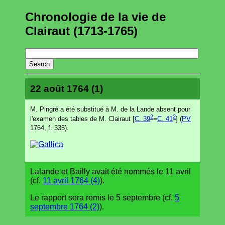
Chronologie de la vie de
Clairaut (1713-1765)
22 août 1764 (1)
M. Pingré a été substitué à M. de la Lande absent pour
2
2
l'examen des tables de M. Clairaut [
C. 39
=
C. 41
] (
PV
1764, f. 335).
Lalande et Bailly avait été nommés le 11 avril
(cf.
11 avril 1764 (4)
).
Le rapport sera remis le 5 septembre (cf.
5
septembre 1764 (2)
).