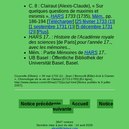
C. 8 : Clairaut (Alexis-Claude), « Sur
quelques questions de maximis et
minimis »,
HARS
1733
(1735),
Mém.
, pp.
186-194 [
Télécharger
] [
25 février 1733 (1)
]
[
1 septembre 1731 (1)
] [
5 décembre 1731
(2)
] [
Plus
].
HARS 17..
:
Histoire de l'Académie royale
des sciences
[de Paris]
pour l'année 17..,
avec les mémoires...
Mém. : Partie
Mémoires
de
HARS
17
..
UB Basel : Öffentliche Bibliothek der
Universität Basel, Basel.
Courcelle (Olivier), « 30 mai 1732 (1) : Jean I Bernoulli (Bâle) écrit à Cramer
»,
Chronologie de la vie de Clairaut (1713-1765)
[En ligne],
http://www.clairaut.com/n30mai1732po1pf.html [Notice publiée le 6 juillet
2007].
Notice précédente
Accueil
Notice
suivante
3847 notices
Dernière mise à jour du site : 14 avril 2026
alexis@clairaut.com