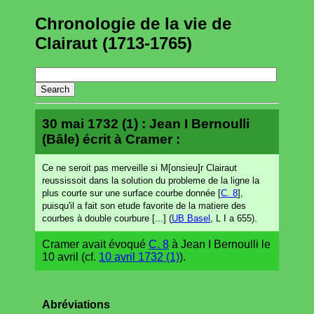
Chronologie de la vie de
Clairaut (1713-1765)
30 mai 1732 (1) : Jean I Bernoulli
(Bâle) écrit à Cramer :
Ce ne seroit pas merveille si M[onsieu]r Clairaut
reussissoit dans la solution du probleme de la ligne la
plus courte sur une surface courbe donnée [
C. 8
],
puisqu'il a fait son etude favorite de la matiere des
courbes à double courbure [...] (
UB Basel
, L I a 655).
Cramer avait évoqué
C. 8
à Jean I Bernoulli le
10 avril (cf.
10 avril 1732 (1)
).
Abréviations