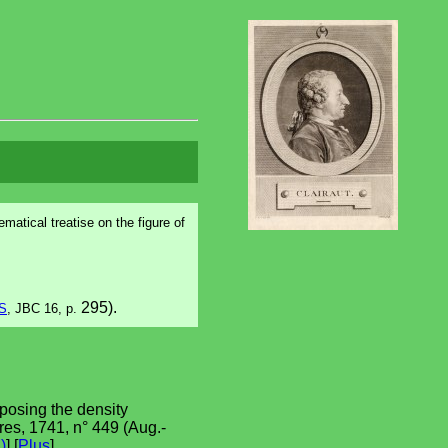
atical treatise on the figure of
295).
S
, JBC 16, p.
pposing the density
res, 1741, n° 449 (Aug.-
)
] [
Plus
].