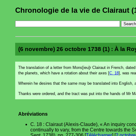
Chronologie de la vie de Clairaut (
(6 novembre) 26 octobre 1738 (1) : À la Roy
The translation of a letter from Mons[ieu]r Clairaut in French, dated
the planets, which have a rotation about their axes [
C. 18
], was rea
Wherein he desires that the same may be translated into English, a
Thanks were ordered, and the tract was put into the hands of Mr Ma
Abréviations
C. 18 : Clairaut (Alexis-Claude), « An inquiry co
continually to vary, from the Centre towards the S
Sept. 1738), pp. 277-306 [
Télécharger
] [
2 octobre