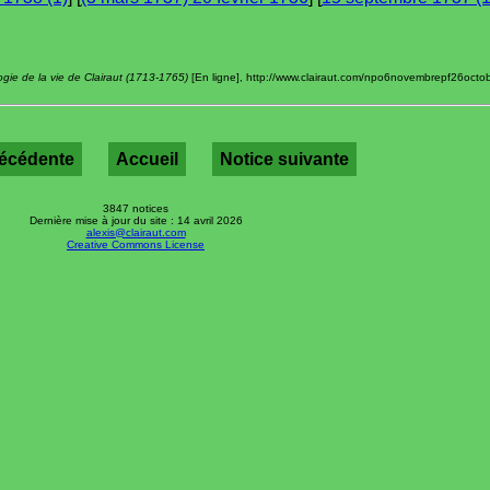
gie de la vie de Clairaut (1713-1765)
[En ligne], http://www.clairaut.com/npo6novembrepf26octob
récédente
Accueil
Notice suivante
3847 notices
Dernière mise à jour du site : 14 avril 2026
alexis@clairaut.com
Creative Commons License