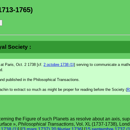
1713-1765)
al Society :
 at Paris, Oct. 2 1738 [cf.
2 octobre 1738 (1)
] serving to communicate a mathem
d.
nd published in the Philosophical Transactions.
chin to extract so much as might be proper for reading before the Society (
R
ncerning the Figure of such Planets as resolve about an axis, su
urface »,
Philosophical Transactions
, Vol. XL (1737-1738), Lond
 1738 (1)
] [
(3 mars 1737) 20 février 1736
] [
15 septembre 1737 (1