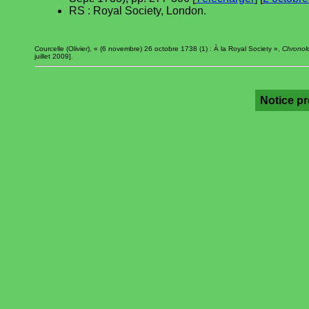
RS : Royal Society, London.
Courcelle (Olivier), « (6 novembre) 26 octobre 1738 (1) : À la Royal Society »,
Chronolo
juillet 2009].
Notice p