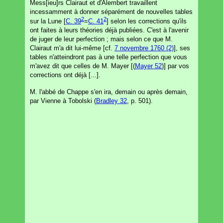
Mess[ieu]rs Clairaut et d'Alembert travaillent
incessamment à donner séparément de nouvelles tables
2
2
sur la Lune [
C. 39
=
C. 41
] selon les corrections qu'ils
ont faites à leurs théories déjà publiées. C'est à l'avenir
de juger de leur perfection ; mais selon ce que M.
Clairaut m'a dit lui-même [cf.
7 novembre 1760 (2)
], ses
tables n'atteindront pas à une telle perfection que vous
m'avez dit que celles de M. Mayer [(
Mayer 52
)] par vos
corrections ont déjà [...].
M. l'abbé de Chappe s'en ira, demain ou après demain,
par Vienne à Tobolski (
Bradley 32
, p. 501).