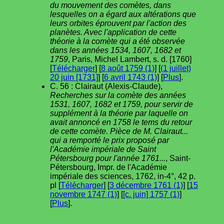
du mouvement des comètes, dans
lesquelles on a égard aux altérations que
leurs orbites éprouvent par l'action des
planètes. Avec l'application de cette
théorie à la comète qui a été observée
dans les années 1534, 1607, 1682 et
1759
, Paris, Michel Lambert, s. d. [1760]
[
Télécharger
] [
8 août 1759 (1)
] [
(1 juillet)
20 juin [1731]
] [
6 avril 1743 (1)
] [
Plus
].
C. 56 : Clairaut (Alexis-Claude),
Recherches sur la comète des années
1531, 1607, 1682 et 1759, pour servir de
supplément à la théorie par laquelle on
avait annoncé en 1758 le tems du retour
de cette comète. Pièce de M. Clairaut...
qui a remporté le prix proposé par
l'Académie impériale de Saint
Pétersbourg pour l'année 1761...
, Saint-
Pétersbourg, Impr. de l'Académie
impériale des sciences, 1762, in-4°, 42 p.
pl [
Télécharger
] [
3 décembre 1761 (1)
] [
15
novembre 1747 (1)
] [
[c. juin] 1757 (1)
]
[
Plus
].