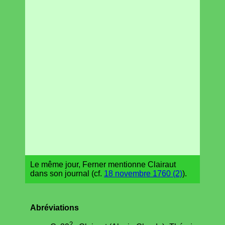
Le même jour, Ferner mentionne Clairaut
dans son journal (cf.
18 novembre 1760 (2)
).
Abréviations
2