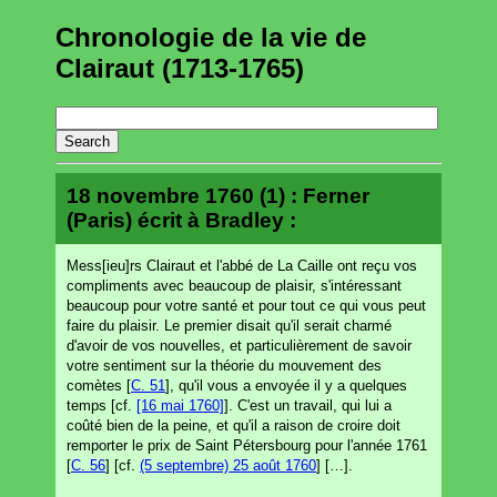
Chronologie de la vie de
Clairaut (1713-1765)
18 novembre 1760 (1) : Ferner
(Paris) écrit à Bradley :
Mess[ieu]rs Clairaut et l'abbé de La Caille ont reçu vos
compliments avec beaucoup de plaisir, s'intéressant
beaucoup pour votre santé et pour tout ce qui vous peut
faire du plaisir. Le premier disait qu'il serait charmé
d'avoir de vos nouvelles, et particulièrement de savoir
votre sentiment sur la théorie du mouvement des
comètes [
C. 51
], qu'il vous a envoyée il y a quelques
temps [cf.
[16 mai 1760]
]. C'est un travail, qui lui a
coûté bien de la peine, et qu'il a raison de croire doit
remporter le prix de Saint Pétersbourg pour l'année 1761
[
C. 56
] [cf.
(5 septembre) 25 août 1760
] […].