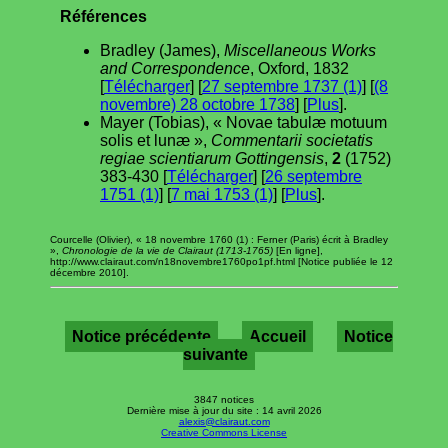
Références
Bradley (James),
Miscellaneous Works
and Correspondence
, Oxford, 1832
[
Télécharger
] [
27 septembre 1737 (1)
] [
(8
novembre) 28 octobre 1738
] [
Plus
].
Mayer (Tobias), « Novae tabulæ motuum
solis et lunæ »,
Commentarii societatis
regiae scientiarum Gottingensis
,
2
(1752)
383-430 [
Télécharger
] [
26 septembre
1751 (1)
] [
7 mai 1753 (1)
] [
Plus
].
Courcelle (Olivier), « 18 novembre 1760 (1) : Ferner (Paris) écrit à Bradley
»,
Chronologie de la vie de Clairaut (1713-1765)
[En ligne],
http://www.clairaut.com/n18novembre1760po1pf.html [Notice publiée le 12
décembre 2010].
Notice précédente
Accueil
Notice
suivante
3847 notices
Dernière mise à jour du site : 14 avril 2026
alexis@clairaut.com
Creative Commons License