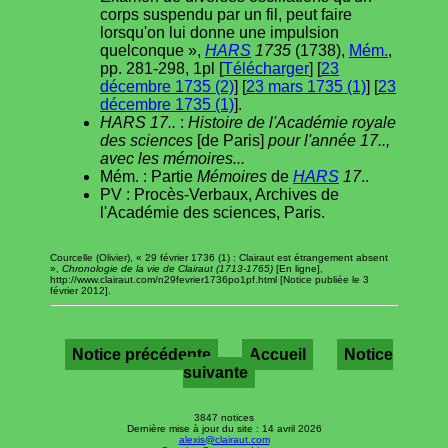
corps suspendu par un fil, peut faire
lorsqu'on lui donne une impulsion
quelconque »,
HARS
1735
(1738),
Mém.
,
pp. 281-298, 1pl [
Télécharger
] [
23
décembre 1735 (2)
] [
23 mars 1735 (1)
] [
23
décembre 1735 (1)
].
HARS 17..
:
Histoire de l'Académie royale
des sciences
[de Paris]
pour l'année 17..,
avec les mémoires...
Mém. : Partie
Mémoires
de
HARS
17
..
PV : Procès-Verbaux, Archives de
l'Académie des sciences, Paris.
Courcelle (Olivier), « 29 février 1736 (1) : Clairaut est étrangement absent
»,
Chronologie de la vie de Clairaut (1713-1765)
[En ligne],
http://www.clairaut.com/n29fevrier1736po1pf.html [Notice publiée le 3
février 2012].
Notice précédente
Accueil
Notice
suivante
3847 notices
Dernière mise à jour du site : 14 avril 2026
alexis@clairaut.com