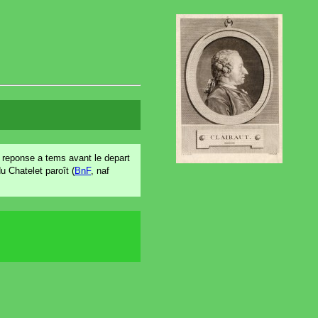
la reponse a tems avant le depart
u Chatelet paroît (
BnF
, naf