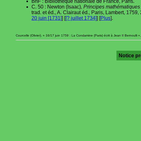
BnF : Bibliothèque nationale de France, Paris.
C. 50 : Newton (Isaac),
Principes mathématiques 
trad. et éd., A. Clairaut éd., Paris, Lambert, 1759, 2 v
20 juin [1731]
] [
[? juillet 1734]
] [
Plus
].
Courcelle (Olivier), « 16/17 juin 1759 : La Condamine (Paris) écrit à Jean II Bernoulli »
Notice p