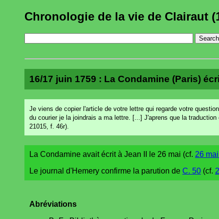
Chronologie de la vie de Clairaut (
16/17 juin 1759 : La Condamine (Paris) écrit
Je viens de copier l'article de votre lettre qui regarde votre questi
du courier je la joindrais a ma lettre. [...] J'aprens que la traducti
21015, f. 46r).
La Condamine avait écrit à Jean II le 26 mai (cf.
26 mai
Le journal d'Hemery confirme la parution de
C. 50
(cf.
2
Abréviations