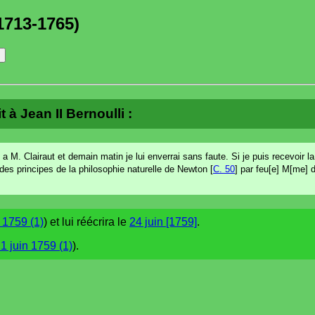
1713-1765)
 à Jean II Bernoulli :
on a M. Clairaut et demain matin je lui enverrai sans faute. Si je puis recevoir 
on des principes de la philosophie naturelle de Newton [
C. 50
] par feu[e] M[me] d
 1759 (1)
) et lui réécrira le
24 juin [1759]
.
1 juin 1759 (1)
).