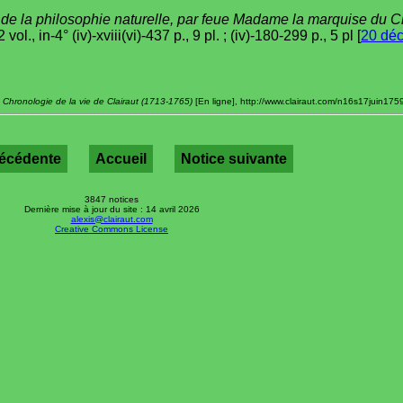
de la philosophie naturelle, par feue Madame la marquise du C
ol., in-4° (iv)-xviii(vi)-437 p., 9 pl. ; (iv)-180-299 p., 5 pl [
20 déc
,
Chronologie de la vie de Clairaut (1713-1765)
[En ligne], http://www.clairaut.com/n16s17juin1759.
récédente
Accueil
Notice suivante
3847 notices
Dernière mise à jour du site : 14 avril 2026
alexis@clairaut.com
Creative Commons License