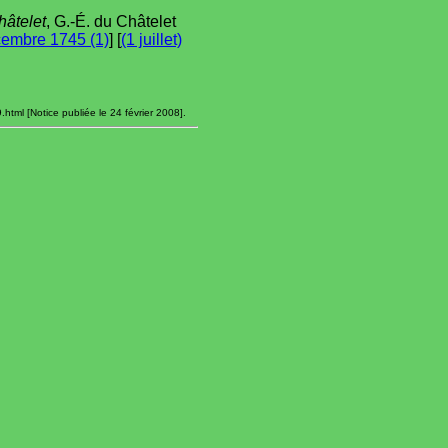
hâtelet
, G.-É. du Châtelet
embre 1745 (1)
] [
(1 juillet)
html [Notice publiée le 24 février 2008].