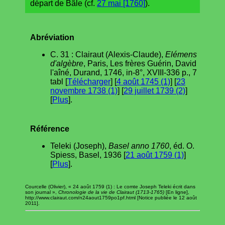
départ de Bâle (cf.
27 mai [1760]
).
Abréviation
C. 31 : Clairaut (Alexis-Claude),
Elémens
d'algèbre
, Paris, Les frères Guérin, David
l'aîné, Durand, 1746, in-8°, XVIII-336 p., 7
tabl [
Télécharger
] [
4 août 1745 (1)
] [
23
novembre 1738 (1)
] [
29 juillet 1739 (2)
]
[
Plus
].
Référence
Teleki (Joseph),
Basel anno 1760
, éd. O.
Spiess, Basel, 1936 [
21 août 1759 (1)
]
[
Plus
].
Courcelle (Olivier), « 24 août 1759 (1) : Le comte Joseph Teleki écrit dans
son journal »,
Chronologie de la vie de Clairaut (1713-1765)
[En ligne],
http://www.clairaut.com/n24aout1759po1pf.html [Notice publiée le 12 août
2011].