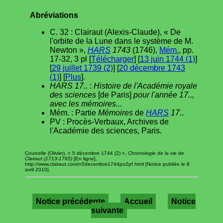
Abréviations
C. 32 : Clairaut (Alexis-Claude), « De
l'orbite de la Lune dans le système de M.
Newton »,
HARS
1743
(1746),
Mém.
, pp.
17-32, 3 pl [
Télécharger
] [
13 juin 1744 (1)
]
[
29 juillet 1739 (2)
] [
20 décembre 1743
(1)
] [
Plus
].
HARS 17..
:
Histoire de l'Académie royale
des sciences
[de Paris]
pour l'année 17..,
avec les mémoires...
Mém. : Partie
Mémoires
de
HARS
17
..
PV : Procès-Verbaux, Archives de
l'Académie des sciences, Paris.
Courcelle (Olivier), « 5 décembre 1744 (2) »,
Chronologie de la vie de
Clairaut (1713-1765)
[En ligne],
http://www.clairaut.com/n5decembre1744po2pf.html [Notice publiée le 8
avril 2010].
Notice précédente
Accueil
Notice
suivante