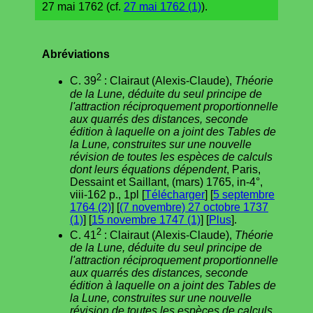
27 mai 1762 (cf.
27 mai 1762 (1)
).
Abréviations
2
C. 39
: Clairaut (Alexis-Claude),
Théorie
de la Lune, déduite du seul principe de
l'attraction réciproquement proportionnelle
aux quarrés des distances, seconde
édition à laquelle on a joint des Tables de
la Lune, construites sur une nouvelle
révision de toutes les espèces de calculs
dont leurs équations dépendent
, Paris,
Dessaint et Saillant, (mars) 1765, in-4°,
viii-162 p., 1pl [
Télécharger
] [
5 septembre
1764 (2)
] [
(7 novembre) 27 octobre 1737
(1)
] [
15 novembre 1747 (1)
] [
Plus
].
2
C. 41
: Clairaut (Alexis-Claude),
Théorie
de la Lune, déduite du seul principe de
l'attraction réciproquement proportionnelle
aux quarrés des distances, seconde
édition à laquelle on a joint des Tables de
la Lune, construites sur une nouvelle
révision de toutes les espèces de calculs