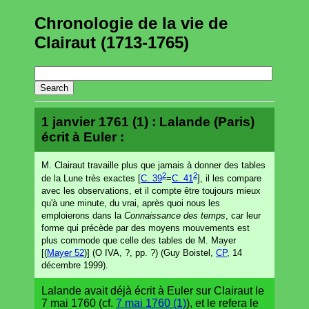
Chronologie de la vie de
Clairaut (1713-1765)
1 janvier 1761 (1) : Lalande (Paris)
écrit à Euler :
M. Clairaut travaille plus que jamais à donner des tables
2
2
de la Lune très exactes [
C. 39
=
C. 41
], il les compare
avec les observations, et il compte être toujours mieux
qu'à une minute, du vrai, après quoi nous les
emploierons dans la
Connaissance des temps
, car leur
forme qui précède par des moyens mouvements est
plus commode que celle des tables de M. Mayer
[(
Mayer 52
)] (O IVA, ?, pp. ?) (Guy Boistel,
CP
, 14
décembre 1999).
Lalande avait déjà écrit à Euler sur Clairaut le
7 mai 1760 (cf.
7 mai 1760 (1)
), et le refera le