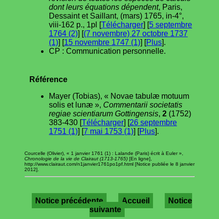
dont leurs équations dépendent
, Paris,
Dessaint et Saillant, (mars) 1765, in-4°,
viii-162 p., 1pl [
Télécharger
] [
5 septembre
1764 (2)
] [
(7 novembre) 27 octobre 1737
(1)
] [
15 novembre 1747 (1)
] [
Plus
].
CP : Communication personnelle.
Référence
Mayer (Tobias), « Novae tabulæ motuum
solis et lunæ »,
Commentarii societatis
regiae scientiarum Gottingensis
,
2
(1752)
383-430 [
Télécharger
] [
26 septembre
1751 (1)
] [
7 mai 1753 (1)
] [
Plus
].
Courcelle (Olivier), « 1 janvier 1761 (1) : Lalande (Paris) écrit à Euler »,
Chronologie de la vie de Clairaut (1713-1765)
[En ligne],
http://www.clairaut.com/n1janvier1761po1pf.html [Notice publiée le 8 janvier
2012].
Notice précédente
Accueil
Notice
suivante