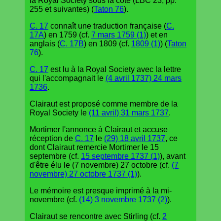
la Royal Society sous la cote (LBC 23, pp.
255 et suivantes) (
Taton 76
).
C. 17
connaît une traduction française (
C.
17A
) en 1759 (cf.
7 mars 1759 (1)
) et en
anglais (
C. 17B
) en 1809 (cf.
1809 (1)
) (
Taton
76
).
C. 17
est lu à la Royal Society avec la lettre
qui l'accompagnait le
(4 avril 1737) 24 mars
1736
.
Clairaut est proposé comme membre de la
Royal Society le
(11 avril) 31 mars 1737
.
Mortimer l'annonce à Clairaut et accuse
réception de
C. 17
le
(29) 18 avril 1737
, ce
dont Clairaut remercie Mortimer le 15
septembre (cf.
15 septembre 1737 (1)
), avant
d'être élu le (7 novembre) 27 octobre (cf.
(7
novembre) 27 octobre 1737 (1)
).
Le mémoire est presque imprimé à la mi-
novembre (cf.
(14) 3 novembre 1737 (2)
).
Clairaut se rencontre avec Stirling (cf.
2