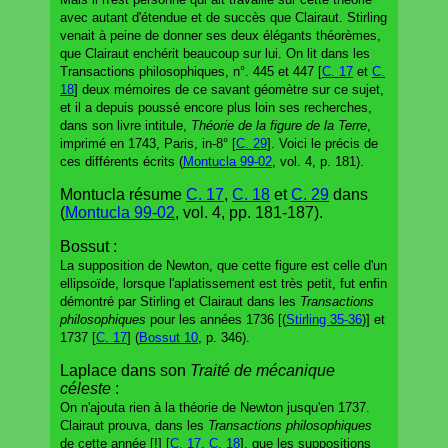
avec autant d'étendue et de succès que Clairaut. Stirling
venait à peine de donner ses deux élégants théorèmes,
que Clairaut enchérit beaucoup sur lui. On lit dans les
Transactions philosophiques, n°. 445 et 447 [
C. 17
et
C.
18
] deux mémoires de ce savant géomètre sur ce sujet,
et il a depuis poussé encore plus loin ses recherches,
dans son livre intitule,
Théorie de la figure de la Terre
,
imprimé en 1743, Paris, in-8° [
C. 29
]. Voici le précis de
ces différents écrits (
Montucla 99-02
, vol. 4, p. 181).
Montucla résume
C. 17
,
C. 18
et
C. 29
dans
(
Montucla 99-02
, vol. 4, pp. 181-187).
Bossut :
La supposition de Newton, que cette figure est celle d'un
ellipsoïde, lorsque l'aplatissement est très petit, fut enfin
démontré par Stirling et Clairaut dans les
Transactions
philosophiques
pour les années 1736 [(
Stirling 35-36
)] et
1737 [
C. 17
] (
Bossut 10
, p. 346).
Laplace dans son
Traité de mécanique
céleste
:
On n'ajouta rien à la théorie de Newton jusqu'en 1737.
Clairaut prouva, dans les
Transactions philosophiques
de cette année [!] [
C. 17
,
C. 18
], que les suppositions