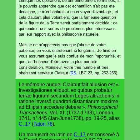
Lorsque nos opérations seront entierement terminées, si
je pouvois apprendre que cet echantillon n'ait pas ete
dedaigné, je m'enhardirois à en envoyer d'avantage ; et
cela d'autant plus volontiers, que la fameuse question
de la figure de la Terre seroit parfaitement decidée : ce
qui rendroit ces sortes de problemes plus interessans
par leur rapport avec la philosophie naturelle.
Mais je ne m'apperçois pas que j'abuse de votre
patience, en vous entretenant si longtems. Je finis en
vous assurant que je suis confus de mon importunité, et
que j'ai l'honneur d'etre avec la plus parfaite
consideration, Monsieur, votre tres humble et tres
obeissant serviteur Clairaut (
RS
, LBC 23, pp. 252-255).
Le mémoire auquel Clairaut fait allusion est «
Investigationes aliquot, ex quibus probatur
terrae figuram secundum Leges attractionis in
ratione inversâ quadrati distantiarum maxime
ad Ellipsin accedere debere »,
Philosophical
Transactions
, Vol. XL (1737-1738), London,
1741, n° 445 (Jan-June1738), pp. 19-25, alias
C. 17
(
Taton 76
).
Un manuscrit en latin de
C. 17
est conservé à