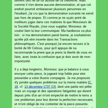
doivent tant ne se fut assuré de ce theoreme. Mais
comme il n'en donne aucune demonstration, et que cet
endroit pourroit embarasser plusieurs personnes en
l'etudiant, j'ai cru que la demonstration suivante ne seroit
pas hors de propos. Et comme je ne sçais point de
meilleurs juges dans ces matieres là que Messieurs de
la Société Royale, j'ose vous supplier, Monsieur, de
vouloir bien la leur communiquer. Ma hardiesse va plus
loin : si ma demonstration paroit bonne, je souhaiterois
qu'elle pût etre inserée dans les Transactions
philosophiques. C'est pourquoi j'ai encore recours à la
bonté de Mr Celsius, pour qu'il appuye de sa
recommande la priere que je prens la liberté de vous en
faire, avec toute la confusion que je dois avoir de mon
importunité.
Il y a deja longtems, Monsieur, que je balance à vous
envoyer cette piece, la jugeant trop foible pour etre
presentée a votre illustre compagnie. Je me proposois
d'y joindre quelques problèmes sur la meme matière [
C.
18
, cf.
13 décembre 1737 (1)
], dont une partie est prête
mais un voyage et des operations fatigantes qui durent
depuis près d'un an m'ont empeché de mettre le tems a
ces problemes pour leur donner la perfection necessaire,
et m'ont obligé de me contenter de la piece presente.