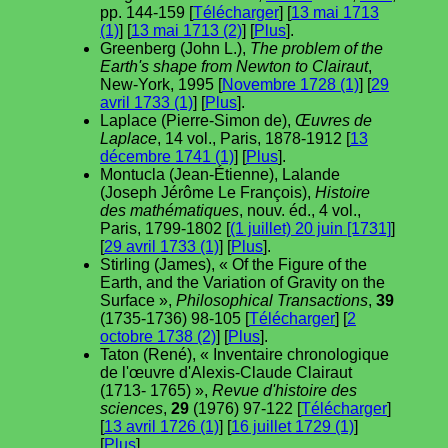
pp. 144-159 [
Télécharger
] [
13 mai 1713
(1)
] [
13 mai 1713 (2)
] [
Plus
].
Greenberg (John L.),
The problem of the
Earth's shape from Newton to Clairaut
,
New-York, 1995 [
Novembre 1728 (1)
] [
29
avril 1733 (1)
] [
Plus
].
Laplace (Pierre-Simon de),
Œuvres de
Laplace
, 14 vol., Paris, 1878-1912 [
13
décembre 1741 (1)
] [
Plus
].
Montucla (Jean-Étienne), Lalande
(Joseph Jérôme Le François),
Histoire
des mathématiques
, nouv. éd., 4 vol.,
Paris, 1799-1802 [
(1 juillet) 20 juin [1731]
]
[
29 avril 1733 (1)
] [
Plus
].
Stirling (James), « Of the Figure of the
Earth, and the Variation of Gravity on the
Surface »,
Philosophical Transactions
,
39
(1735-1736) 98-105 [
Télécharger
] [
2
octobre 1738 (2)
] [
Plus
].
Taton (René), « Inventaire chronologique
de l'œuvre d'Alexis-Claude Clairaut
(1713- 1765) »,
Revue d'histoire des
sciences
,
29
(1976) 97-122 [
Télécharger
]
[
13 avril 1726 (1)
] [
16 juillet 1729 (1)
]
[
Plus
].