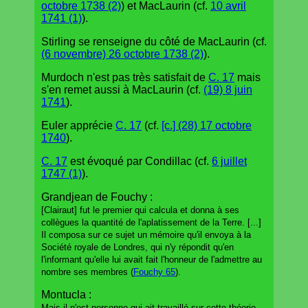
octobre 1738 (2)
) et MacLaurin (cf.
10 avril
1741 (1)
).
Stirling se renseigne du côté de MacLaurin (cf.
(6 novembre) 26 octobre 1738 (2)
).
Murdoch n'est pas très satisfait de
C. 17
mais
s'en remet aussi à MacLaurin (cf.
(19) 8 juin
1741
).
Euler apprécie
C. 17
(cf.
[c.] (28) 17 octobre
1740
).
C. 17
est évoqué par Condillac (cf.
6 juillet
1747 (1)
).
Grandjean de Fouchy :
[Clairaut] fut le premier qui calcula et donna à ses
collègues la quantité de l'aplatissement de la Terre. [...]
Il composa sur ce sujet un mémoire qu'il envoya à la
Société royale de Londres, qui n'y répondit qu'en
l'informant qu'elle lui avait fait l'honneur de l'admettre au
nombre ses membres (
Fouchy 65
).
Montucla :
Mais il n'est personne qui ait travaillé sur cette théorie