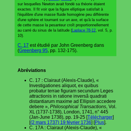
sur lesquelles Newton avait fondé sa théorie étaient
exactes. Il fit voir que la figure elliptique satisfait à
l'équilibre d'une masse fluide homogène peu différente
d'une sphère et tournant sur un axe, et qu'à la surface
de cette masse la pesanteur croît proportionnellement
au carré du sinus de la latitude (
Laplace 78-12
, vol. 5, p.
10).
C. 17
est étudié par John Greenberg dans
(
Greenberg 95
, pp. 132-175).
Abréviations
C. 17 : Clairaut (Alexis-Claude), «
Investigationes aliquot, ex quibus
probatur terrae figuram secundum Leges
attractionis in ratione inversâ quadrati
distantiarum maxime ad Ellipsin accedere
debere »,
Philosophical Transactions
, Vol.
XL (1737-1738), London, 1741, n° 445
(Jan-June 1738), pp. 19-25 [
Télécharger
]
[
(2 mars 1737) 19 février 1736
] [
Plus
].
C. 17A : Clairaut (Alexis-Claude), «