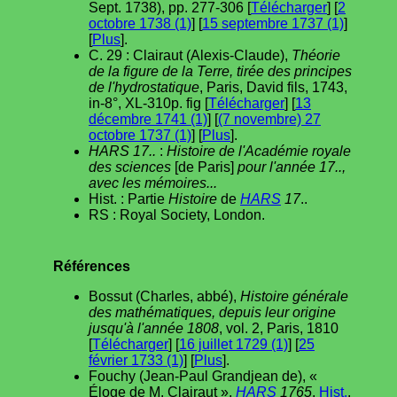
Sept. 1738), pp. 277-306 [
Télécharger
] [
2
octobre 1738 (1)
] [
15 septembre 1737 (1)
]
[
Plus
].
C. 29 : Clairaut (Alexis-Claude),
Théorie
de la figure de la Terre, tirée des principes
de l'hydrostatique
, Paris, David fils, 1743,
in-8°, XL-310p. fig [
Télécharger
] [
13
décembre 1741 (1)
] [
(7 novembre) 27
octobre 1737 (1)
] [
Plus
].
HARS 17..
:
Histoire de l'Académie royale
des sciences
[de Paris]
pour l'année 17..,
avec les mémoires...
Hist. : Partie
Histoire
de
HARS
17
..
RS : Royal Society, London.
Références
Bossut (Charles, abbé),
Histoire générale
des mathématiques, depuis leur origine
jusqu'à l'année 1808
, vol. 2, Paris, 1810
[
Télécharger
] [
16 juillet 1729 (1)
] [
25
février 1733 (1)
] [
Plus
].
Fouchy (Jean-Paul Grandjean de), «
Éloge de M. Clairaut »,
HARS
1765
,
Hist.
,