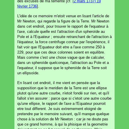
des excuses de ma temérité [cf.
(2 mars 1737) 19
février 1736
].
L'idée de ce memoire m'etoit venue en lisant l'article de
Mr Newton, qui regarde la figure de la Terre. Mr Newton
dans cet endroit, pour trouver le rapport de l'equateur à
l'axe, calcule quelle est l'attraction d'un spheroïde au
Pole et à l'Equateur ; ensuite retranchant de l'attraction à
l'équateur, la force centrifuge connue par l'expérience, il
fait voir que l'Equateur doit etre a l'axe comme 250 à
229, pour que ces deux colonnes soient en equilibre.
Mais comme c'est une chose vague que de calculer,
dans un spheroïde quelconque, l'attraction au Pole et a
l'equateur, il suppose que le spheroïde de la Terre soit
un ellipsoïde.
En lisant cet endroit, il me vient en pensée que la
supposition que le meridien de la Terre est une ellipse
plutot qu'une autre courbe, n'etoit fondé sur rien, et qu'il
falloit s'en assurer : parce que si c'etoit une autre courbe
qu'une ellipse, le rapport de l'axe a l'Equateur pourroit
etre tout different. Je suis extremement eloigné de
pretendre par le memoire suivant, qu'il manque quelque
chose à la solution de Mr Newton : car je ne doute pas
que ce grand homme, à qui la phisique et la geometrie