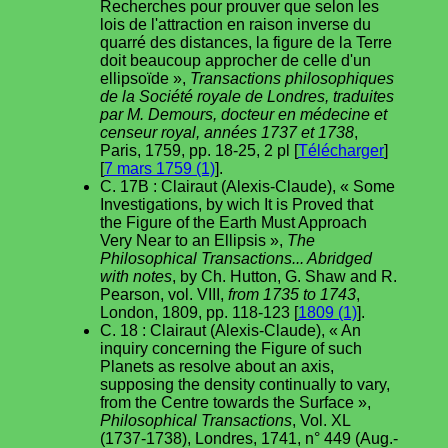
Recherches pour prouver que selon les
lois de l'attraction en raison inverse du
quarré des distances, la figure de la Terre
doit beaucoup approcher de celle d'un
ellipsoïde »,
Transactions philosophiques
de la Société royale de Londres, traduites
par M. Demours, docteur en médecine et
censeur royal, années 1737 et 1738
,
Paris, 1759, pp. 18-25, 2 pl [
Télécharger
]
[
7 mars 1759 (1)
].
C. 17B : Clairaut (Alexis-Claude), « Some
Investigations, by wich It is Proved that
the Figure of the Earth Must Approach
Very Near to an Ellipsis »,
The
Philosophical Transactions... Abridged
with notes
, by Ch. Hutton, G. Shaw and R.
Pearson, vol. VIII,
from 1735 to 1743
,
London, 1809, pp. 118-123 [
1809 (1)
].
C. 18 : Clairaut (Alexis-Claude), « An
inquiry concerning the Figure of such
Planets as resolve about an axis,
supposing the density continually to vary,
from the Centre towards the Surface »,
Philosophical Transactions
, Vol. XL
(1737-1738), Londres, 1741, n° 449 (Aug.-