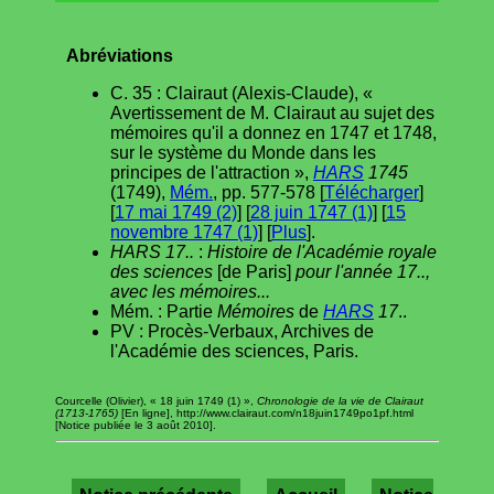
Abréviations
C. 35 : Clairaut (Alexis-Claude), «
Avertissement de M. Clairaut au sujet des
mémoires qu'il a donnez en 1747 et 1748,
sur le système du Monde dans les
principes de l'attraction »,
HARS
1745
(1749),
Mém.
, pp. 577-578 [
Télécharger
]
[
17 mai 1749 (2)
] [
28 juin 1747 (1)
] [
15
novembre 1747 (1)
] [
Plus
].
HARS 17..
:
Histoire de l'Académie royale
des sciences
[de Paris]
pour l'année 17..,
avec les mémoires...
Mém. : Partie
Mémoires
de
HARS
17
..
PV : Procès-Verbaux, Archives de
l'Académie des sciences, Paris.
Courcelle (Olivier), « 18 juin 1749 (1) »,
Chronologie de la vie de Clairaut
(1713-1765)
[En ligne], http://www.clairaut.com/n18juin1749po1pf.html
[Notice publiée le 3 août 2010].