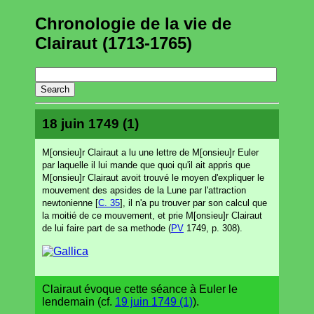
Chronologie de la vie de
Clairaut (1713-1765)
18 juin 1749 (1)
M[onsieu]r Clairaut a lu une lettre de M[onsieu]r Euler
par laquelle il lui mande que quoi qu'il ait appris que
M[onsieu]r Clairaut avoit trouvé le moyen d'expliquer le
mouvement des apsides de la Lune par l'attraction
newtonienne [
C. 35
], il n'a pu trouver par son calcul que
la moitié de ce mouvement, et prie M[onsieu]r Clairaut
de lui faire part de sa methode (
PV
1749, p. 308).
Clairaut évoque cette séance à Euler le
lendemain (cf.
19 juin 1749 (1)
).