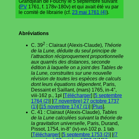
Grandjean de Fouchy le 5 septembre suivant
(
PV
1761, f. 178v-180v) et qui avait été vu par
le comité de librairie (cf.
23 mai 1761 (4)
).
Abréviations
2
C. 39
: Clairaut (Alexis-Claude),
Théorie
de la Lune, déduite du seul principe de
l'attraction réciproquement proportionnelle
aux quarrés des distances, seconde
édition à laquelle on a joint des Tables de
la Lune, construites sur une nouvelle
révision de toutes les espèces de calculs
dont leurs équations dépendent
, Paris,
Dessaint et Saillant, (mars) 1765, in-4°,
viii-162 p., 1pl [
Télécharger
] [
5 septembre
1764 (2)
] [
(7 novembre) 27 octobre 1737
(1)
] [
15 novembre 1747 (1)
] [
Plus
].
C. 41 : Clairaut (Alexis-Claude),
Tables
de la Lune calculées suivant la théorie de
la gravitation universelle
, Paris, Durand,
Pissot, 1754, in-8° (iv)-xvi-102 p. 1 tab
[
Télécharger
] [
5 septembre 1753 (2)
] [
(7