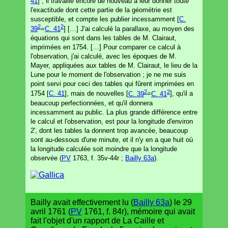
41
] ; il travaille encore de nouveau à leur donner toute
l'exactitude dont cette partie de la géométrie est
susceptible, et compte les publier incessamment [
C.
2
2
39
=
C. 41
] […] J'ai calculé la parallaxe, au moyen des
équations qui sont dans les tables de M. Clairaut,
imprimées en 1754. […] Pour comparer ce calcul à
l'observation, j'ai calculé, avec les époques de M.
Mayer, appliquées aux tables de M. Clairaut, le lieu de la
Lune pour le moment de l'observation ; je ne me suis
point servi pour ceci des tables qui fûrent imprimées en
2
2
1754 [
C. 41
], mais de nouvelles [
C. 39
=
C. 41
], qu'il a
beaucoup perfectionnées, et qu'il donnera
incessamment au public. La plus grande différence entre
le calcul et l'observation, est pour la longitude d'environ
2', dont les tables la donnent trop avancée, beaucoup
sont au-dessous d'une minute, et il n'y en a que huit où
la longitude calculée soit moindre que la longitude
observée (
PV
1763, f. 35v-44r ;
Bailly 63a
).
Bailly avait effectivement lu (
Bailly 63a
) le 29
avril 1761 (
PV
1761, f. 84r), mémoire qui avait
fait l'objet d'un rapport de La Caille et