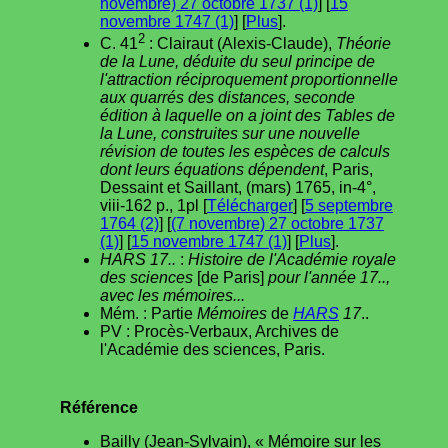
novembre) 27 octobre 1737 (1)
] [
15
novembre 1747 (1)
] [
Plus
].
2
C. 41
: Clairaut (Alexis-Claude),
Théorie
de la Lune, déduite du seul principe de
l'attraction réciproquement proportionnelle
aux quarrés des distances, seconde
édition à laquelle on a joint des Tables de
la Lune, construites sur une nouvelle
révision de toutes les espèces de calculs
dont leurs équations dépendent
, Paris,
Dessaint et Saillant, (mars) 1765, in-4°,
viii-162 p., 1pl [
Télécharger
] [
5 septembre
1764 (2)
] [
(7 novembre) 27 octobre 1737
(1)
] [
15 novembre 1747 (1)
] [
Plus
].
HARS 17..
:
Histoire de l'Académie royale
des sciences
[de Paris]
pour l'année 17..,
avec les mémoires...
Mém. : Partie
Mémoires
de
HARS
17
..
PV : Procès-Verbaux, Archives de
l'Académie des sciences, Paris.
Référence
Bailly (Jean-Sylvain), « Mémoire sur les