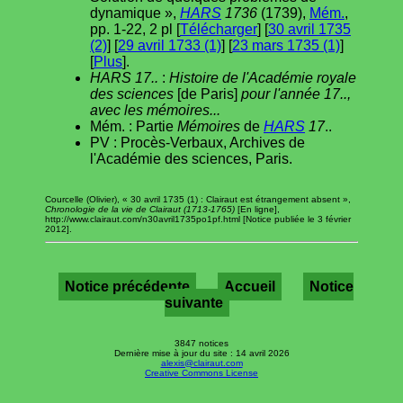
dynamique »,
HARS
1736
(1739),
Mém.
,
pp. 1-22, 2 pl [
Télécharger
] [
30 avril 1735
(2)
] [
29 avril 1733 (1)
] [
23 mars 1735 (1)
]
[
Plus
].
HARS 17..
:
Histoire de l'Académie royale
des sciences
[de Paris]
pour l'année 17..,
avec les mémoires...
Mém. : Partie
Mémoires
de
HARS
17
..
PV : Procès-Verbaux, Archives de
l'Académie des sciences, Paris.
Courcelle (Olivier), « 30 avril 1735 (1) : Clairaut est étrangement absent »,
Chronologie de la vie de Clairaut (1713-1765)
[En ligne],
http://www.clairaut.com/n30avril1735po1pf.html [Notice publiée le 3 février
2012].
Notice précédente
Accueil
Notice
suivante
3847 notices
Dernière mise à jour du site : 14 avril 2026
alexis@clairaut.com
Creative Commons License