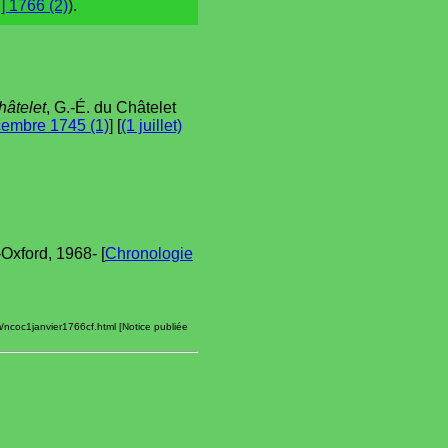
n] 1766 (2)
).
hâtelet
, G.-É. du Châtelet
embre 1745 (1)
] [
(1 juillet)
xford, 1968- [
Chronologie
m/ncoc1janvier1766cf.html [Notice publiée