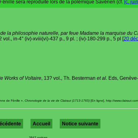
 Fénille sera reproduite lors de la polémique Savérien (cf.
[c. jui
de la philosophie naturelle, par feue Madame la marquise du C
ol., in-4° (iv)-xviii(vi)-437 p., 9 pl. ; (iv)-180-299 p., 5 pl [
20 déc
 Works of Voltaire
, 13? vol., Th. Besterman
et al.
Eds, Genève-O
renne de Fénille »,
Chronologie de la vie de Clairaut (1713-1765)
[En ligne], http://www.clairaut.co
récédente
Accueil
Notice suivante
3847 notices