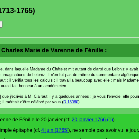
1713-1765)
ert Charles Marie de Varenne de Fénille :
ne, dans laquelle Madame du Châtelet mit autant de clarté que Leibniz y avait je
s imaginations de Leibniz. Il n'en fut pas de même du commentaire algébriqu
 ; il vérifia tous les calculs ; il travailla beaucoup avec elle ; mais Madame 
i aurait fait honneur à un académicien.
] que j'écrivis à M. Clairaut il y a quelques années ; je vous l'envoie, elle pou
l méritait d'être célébré par vous (
D 13080
).
enne de Fénille le 20 janvier (cf.
20 janvier 1766 (1)
).
simple épitaphe (cf.
4 juin [1765]
), ne semble pas avoir vu le jour.