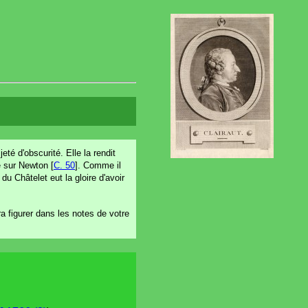
té d'obscurité. Elle la rendit
e sur Newton [
C. 50
]. Comme il
du Châtelet eut la gloire d'avoir
rra figurer dans les notes de votre