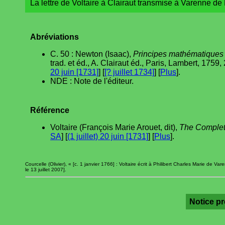
La lettre de Voltaire à Clairaut transmise à Varenne de
Abréviations
C. 50 : Newton (Isaac),
Principes mathématiques 
trad. et éd., A. Clairaut éd., Paris, Lambert, 1759, 2 v
20 juin [1731]
] [
[? juillet 1734]
] [
Plus
].
NDE : Note de l'éditeur.
Référence
Voltaire (François Marie Arouet, dit),
The Complete
SA
] [
(1 juillet) 20 juin [1731]
] [
Plus
].
Courcelle (Olivier), « [c. 1 janvier 1766] : Voltaire écrit à Philibert Charles Marie de Va
le 13 juillet 2007].
Notice p