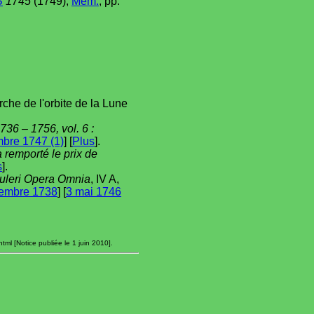
S
1745
(1749),
Mém.
, pp.
che de l'orbite de la Lune
36 – 1756, vol. 6 :
bre 1747 (1)
] [
Plus
].
 remporté le prix de
s
].
uleri Opera Omnia
, IV A,
vembre 1738
] [
3 mai 1746
ml [Notice publiée le 1 juin 2010].