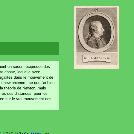
ement en raison réciproque des
ême chose, laquelle avec
 inégalités dans le mouvement de
i newtonienne ; ce que j'ai bien
 la théorie de Newton, mais
rrés des distances, pour les
ièce sur le vrai mouvement des