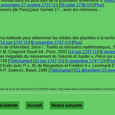
 monde dans les principes de la gravitation universelle »,
HAR
 novembre) 27 octobre 1737 (1)
] [
29 juillet 1739 (2)
] [
Plus
].
ciences
[de Paris]
pour l'année 17.., avec les mémoires...
 ma méthode pour déterminer les orbites des planètes à la recher
[
14 juin 1747 (1)
] [
6 novembre 1747 (1)
] [
Plus
].
 de d'Alembert. Série I : Traités et mémoires mathématiques, 17
9
, M. Chapront-Touzé éd., Paris, 2002 [
14 juin 1747 (1)
] [
6 novem
des inégalités du mouvement de Saturne et Jupiter »,
Pièce qui a
1749 [
Télécharger
] [
10 juin 1747 (1)
] [
3 septembre 1747 (1)
] [
Plu
uler avec P.-L. M. de Maupertuis et Frédéric II »,
Leonhardi E
, A.P. Juskevic, Basel, 1986 [
Télécharger
] [
(11 décembre) 23 no
gie de la vie de Clairaut (1713-1765)
[En ligne], http://www.clairaut.com/n2decembre1747po2pf.ht
récédente
Accueil
Notice suivante