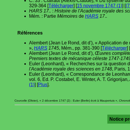
C. 33 : Clairaut (Alexis-Claude), « Du système du
329-364 [
Télécharger
] [
15 novembre 1747 (1)
] [
(7
HARS 17..
:
Histoire de l'Académie royale des s
Mém. : Partie
Mémoires
de
HARS
17
..
Références
Alembert (Jean Le Rond, dit d'), « Application de
»,
HARS
1745
, Mém., pp. 381-390 [
Télécharger
] 
Alembert (Jean Le Rond, dit d'),
Œuvres complètes
Premiers textes de mécanique céleste 1747-174
Euler (Leonhard), « Recherches sur la question 
l'Académie royale des sciences en 1748
, Paris, 
Euler (Leonhard), « Correspondance de Leonhard E
vol. 6, Ed. P. Costabel, E. Winter, A. T. Grigorijan
(1)
] [
Plus
].
Courcelle (Olivier), « 2 décembre 1747 (2) : Euler (Berlin) écrit à Maupertuis »,
Chronolo
Notice p