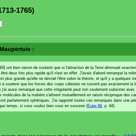
1713-1765)
 Maupertuis :
60] ont bien raison de soutenir que si l'attraction de la Terre diminuait exact
tre deux fois plus rapide qu'il n'est en effet. J'avais d'abord remarqué la m
t plus grande qu'elle ne devrait l'être selon la théorie, et qu'il y a quelques
 à soutenir que les forces des corps célestes ne suivent pas exactement la lo
s j'ai aussi remarqué que cette irrégularité peut non seulement subsister avec
s molécules de la matière s'attirent mutuellement en raison réciproque des ca
 sont parfaitement sphériques. J'ai rapporté toutes ces remarques dans une p
elque temps, si vous voulez bien vous en souvenir (
Euler 86
, p. 94).