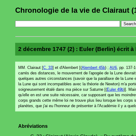
Chronologie de la vie de Clairaut (
2 décembre 1747 (2) : Euler (Berlin) écrit à
MM. Clairaut [
C. 33
] et d'Alembert [(
Alembert 45b
) ;
AI/6
, pp. 137-1
carrés des distances, le mouvement de l'apogée de la Lune devrait ê
quelques autres circonstances (savoir que la parallaxe de la Lune es
la Lune qui sont incompatibles avec la théorie de Newton) m'a porté
soigneusement étalé dans ma pièce sur Saturne [(
Euler 49b
)]. Mai
qu'elle en est une suite nécessaire, car supposant que les moindre
corps grands cette même loi ne trouve plus lieu lorsque les corps
planètes, que j'ai eu l'honneur de présenter à l'Académie il y a qu
Abréviations