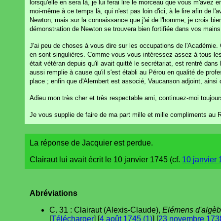
lorsqu'elle en sera là, je lui ferai lire le morceau que vous m'avez 
moi-même à ce temps là, qui n'est pas loin d'ici, à le lire afin de l'
Newton, mais sur la connaissance que j'ai de l'homme, je crois bien 
démonstration de Newton se trouvera bien fortifiée dans vos mains
J'ai peu de choses à vous dire sur les occupations de l'Académie. On
en sont singulières. Comme vous vous intéressez assez à tous les
était vétéran depuis qu'il avait quitté le secrétariat, est rentré d
aussi remplie à cause qu'il s'est établi au Pérou en qualité de prof
place ; enfin que d'Alembert est associé, Vaucanson adjoint, ainsi
Adieu mon très cher et très respectable ami, continuez-moi toujours 
Je vous supplie de faire de ma part mille et mille compliments au R
La réponse de Jacquier est perdue.
Clairaut lui avait écrit le 10 janvier 1745 (cf.
10 janvier 
Abréviations
C. 31 : Clairaut (Alexis-Claude),
Elémens d'algèb
[
Télécharger
] [
4 août 1745 (1)
] [
23 novembre 1738