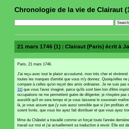
Chronologie de la vie de Clairaut (
21 mars 1746 (1) : Clairaut (Paris) écrit à J
Paris, 21 mars 1746.
J'ai reçu avec tout le plaisir accoutumé, mon très cher et révérend 
toutes les marques d'amitié que vous m'y donnez. Quoiqu'elles ne p
compare à celles qu'on reçoit des amis ordinaires. Je ne suis pas e
31
] que vous l'avez imaginé, parce qu'ils sont bien loin d'être impri
occupations ne me permettent guère de diligenter, je n'espère pas q
aussitôt qu'il en sera temps et je vous laisserai le souverain maîtr
là, je vous assure que j'y suis aussi sensible que si j'en profitais e
soient livrés, que vous les ayez fait distribuer et que vous ayez t
Mme du Châtelet a travaillé comme un forçat toute l'année dernière e
travail sur moi et j'ai actuellement sa traduction à revoir. Elle est da