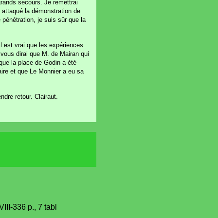
 grands secours. Je remettrai
ût attaqué la démonstration de
 pénétration, je suis sûr que la
Il est vrai que les expériences
vous dirai que M. de Mairan qui
 que la place de Godin a été
naire et que Le Monnier a eu sa
dre retour. Clairaut.
III-336 p., 7 tabl