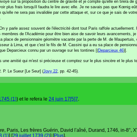
envoyé sur la proposition du centre de gravité et je compte qu'elle en tirera de
avoir plus frais lorsqu'il faudra le lire avec elle. Je ne savais pas que Kœnig e
qu'elle ne sera pas invalidée par cette attaque et, sur ce que je sais de votre
.
 y parle assez souvent de l'électricité dont tout Paris raffole actuellement. 
 membres de l'Académie pour être bien aise de savoir leurs avancements, je 
ans la place de pensionnaire géomètre vacante par la perte de M. de Maupertuis,
esseur à Lima, et que c'est le fils de M. Cassini qui a eu sa place de pension
 que Deparcieux connu par un ouvrage sur les tontines [(
Deparcieux 46
)].
une amitié qui m'est si précieuse et comptez sur le plus sincère et le plus ten
. P. Le Sueur [Le Seur] (
Jovy 22
, pp. 42-45).
1745 (1)
) et le refera le
24 juin 17[5]7
.
re
, Paris, Les frères Guérin, David l'aîné, Durand, 1746, in-8°, XV
 (1)
] [
29 juillet 1739 (2)
] [
Plus
].