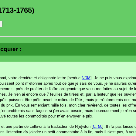
1713-1765)
acquier :
ami, votre dernière et obligeante lettre [perdue
NDM
]. Je ne puis vous exprime
uissent point m'étonner après tout ce que je sais de vous, je ne saurais qu'en
ncore si près de profiter de l'offre obligeante que vous me faites au sujet de
més. Je n'en ai encore que 7 feuilles de tirées et, par la lenteur que les ouvri
u'ils puissent être prêts avant le milieu de l'été ; mais je m'informerais des 
e du prix. En vous remerciant mille fois, mon cher révérend, de toutes les off
t j'en profiterais sans façons si j'en avais besoin, mais heureusement je n'en su
rouvé toutes les commodités pour m'en envoyer le prix.
t une partie de celle-ci à la traduction de N[e]wton [
C. 50
]. Il n'a pas laiss
ns l'intention d'y joindre un petit commentaire à la fin, mais il n'est pas, à vous