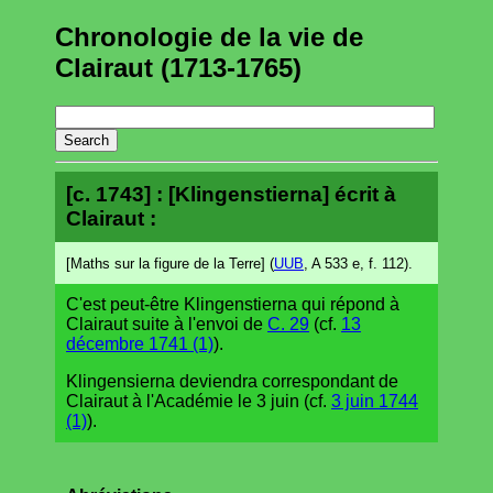
Chronologie de la vie de
Clairaut (1713-1765)
[c. 1743] : [Klingenstierna] écrit à
Clairaut :
[Maths sur la figure de la Terre] (
UUB
, A 533 e, f. 112).
C'est peut-être Klingenstierna qui répond à
Clairaut suite à l'envoi de
C. 29
(cf.
13
décembre 1741 (1)
).
Klingensierna deviendra correspondant de
Clairaut à l'Académie le 3 juin (cf.
3 juin 1744
(1)
).