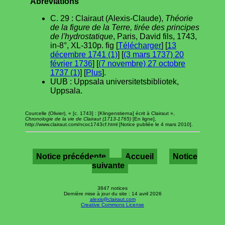
Abréviations
C. 29 : Clairaut (Alexis-Claude),
Théorie
de la figure de la Terre, tirée des principes
de l'hydrostatique
, Paris, David fils, 1743,
in-8°, XL-310p. fig [
Télécharger
] [
13
décembre 1741 (1)
] [
(3 mars 1737) 20
février 1736
] [
(7 novembre) 27 octobre
1737 (1)
] [
Plus
].
UUB : Uppsala universitetsbibliotek,
Uppsala.
Courcelle (Olivier), « [c. 1743] : [Klingenstierna] écrit à Clairaut »,
Chronologie de la vie de Clairaut (1713-1765)
[En ligne],
http://www.clairaut.com/ncoc1743cf.html [Notice publiée le 4 mars 2010].
Notice précédente
Accueil
Notice
suivante
3847 notices
Dernière mise à jour du site : 14 avril 2026
alexis@clairaut.com
Creative Commons License