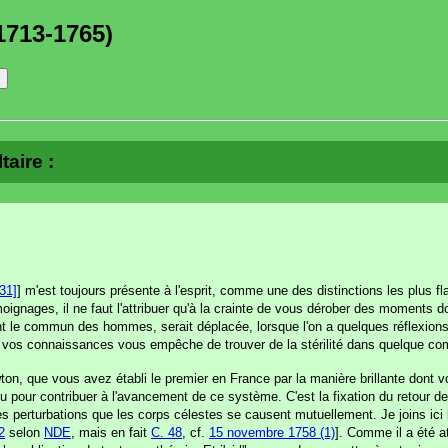
1713-1765)
taire :
731]
] m'est toujours présente à l'esprit, comme une des distinctions les plus fl
nages, il ne faut l'attribuer qu'à la crainte de vous dérober des moments don
nent le commun des hommes, serait déplacée, lorsque l'on a quelques réflexi
de vos connaissances vous empêche de trouver de la stérilité dans quelque com
on, que vous avez établi le premier en France par la manière brillante dont 
r lieu pour contribuer à l'avancement de ce système. C'est la fixation du retour
des perturbations que les corps célestes se causent mutuellement. Je joins ici 
2
selon
NDE
, mais en fait
C. 48
, cf.
15 novembre 1758 (1)
]. Comme il a été 