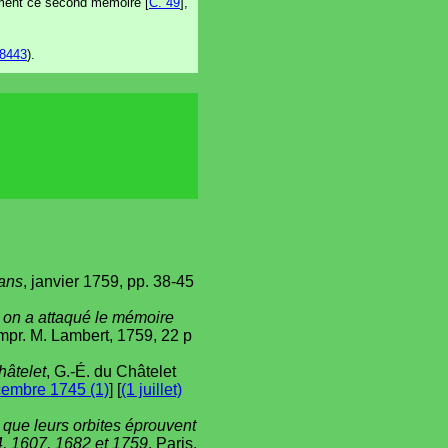
ugement ce second mémoire [
C. 49
],
8443
).
ans
, janvier 1759, pp. 38-45
 on a attaqué le mémoire
 impr. M. Lambert, 1759, 22 p
hâtelet
, G.-É. du Châtelet
embre 1745 (1)
] [
(1 juillet)
que leurs orbites éprouvent
34, 1607, 1682 et 1759
, Paris,