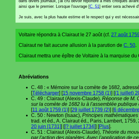
dans divers journaux, j'ai cru devoir répondre à mes critiques avan
ainsi que le premier. Lorsque l'ouvrage [
C. 51
] entier sera achevé 
Je suis, avec la plus haute estime et le respect qui y est nécessair
Voltaire répondra à Clairaut le 27 août (cf.
27 août 1759
Clairaut ne fait aucune allusion à la parution de
C. 50
.
Clairaut mettra une épître de Voltaire à la marquise du
Abréviations
C. 48 : « Mémoire sur la comète de 1682, adress
[
Télécharger
] [
15 novembre 1758 (1)
] [
(1 juillet) 
C. 49 : Clairaut (Alexis-Claude),
Réponse de M. Cl
sur la comète de 1682 lu à l'assemblée publique
[
11 août 1759 (1)
] [
29 juillet 1739 (2)
] [
6 décembre
C. 50 : Newton (Isaac),
Principes mathématiques 
trad. et éd., A. Clairaut éd., Paris, Lambert, 1759, 2 v
20 juin [1731]
] [
[? juillet 1734]
] [
Plus
].
C. 51 : Clairaut (Alexis-Claude),
Théorie du mouve
par l'action des planètes. Avec l'application de 