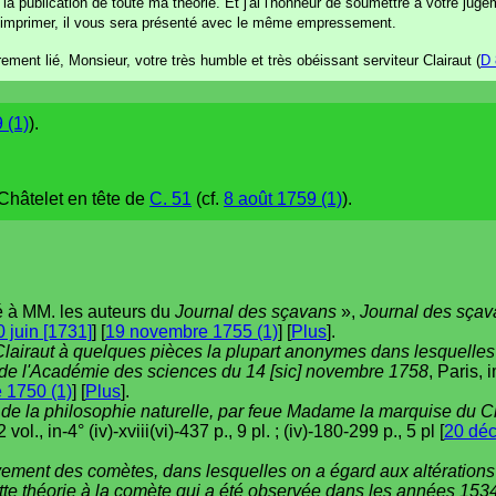
t la publication de toute ma théorie. Et j'ai l'honneur de soumettre à votre j
d'imprimer, il vous sera présenté avec le même empressement.
ement lié, Monsieur, votre très humble et très obéissant serviteur Clairaut (
D 
 (1)
).
 Châtelet en tête de
C. 51
(cf.
8 août 1759 (1)
).
é à MM. les auteurs du
Journal des sçavans
»,
Journal des sçav
20 juin [1731]
] [
19 novembre 1755 (1)
] [
Plus
].
airaut à quelques pièces la plupart anonymes dans lesquelles
 de l'Académie des sciences du 14 [sic] novembre 1758
, Paris,
 1750 (1)
] [
Plus
].
de la philosophie naturelle, par feue Madame la marquise du C
ol., in-4° (iv)-xviii(vi)-437 p., 9 pl. ; (iv)-180-299 p., 5 pl [
20 déc
ment des comètes, dans lesquelles on a égard aux altérations 
cette théorie à la comète qui a été observée dans les années 15