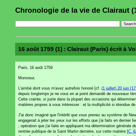
Chronologie de la vie de Clairaut (
16 août 1759 (1) : Clairaut (Paris) écrit à Vol
Paris, 16 août 1759
Monsieur,
L'amitié dont vous m'avez autrefois honoré [cf.
(1 juillet) 20 juin [1
depuis longtemps je ne vous en ai point demandé de nouveaux témoig
Cette crainte, si juste dans la plupart des occasions qui détermi
matières propres à vous intéresser : et la multiplicité si étendue 
J'ai donc imaginé que l'intérêt que vous prenez au système de Newt
engagerait à jeter les yeux sur les efforts que j'ai faits en dernie
; opération que j'ai faite en appliquant ma détermination générale 
rentrée publique de la Saint Martin dernière, sur cette matière [
C. 6