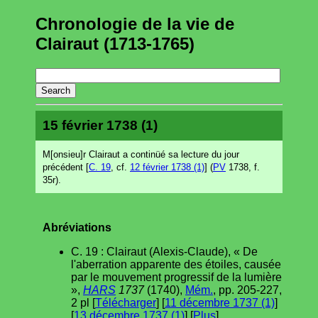
Chronologie de la vie de
Clairaut (1713-1765)
15 février 1738 (1)
M[onsieu]r Clairaut a continüé sa lecture du jour
précédent [
C. 19
, cf.
12 février 1738 (1)
] (
PV
1738, f.
35r).
Abréviations
C. 19 : Clairaut (Alexis-Claude), « De
l'aberration apparente des étoiles, causée
par le mouvement progressif de la lumière
»,
HARS
1737
(1740),
Mém.
, pp. 205-227,
2 pl [
Télécharger
] [
11 décembre 1737 (1)
]
[
13 décembre 1737 (1)
] [
Plus
].