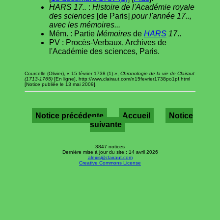
HARS 17..
:
Histoire de l'Académie royale
des sciences
[de Paris]
pour l'année 17..,
avec les mémoires...
Mém. : Partie
Mémoires
de
HARS
17
..
PV : Procès-Verbaux, Archives de
l'Académie des sciences, Paris.
Courcelle (Olivier), « 15 février 1738 (1) »,
Chronologie de la vie de Clairaut
(1713-1765)
[En ligne], http://www.clairaut.com/n15fevrier1738po1pf.html
[Notice publiée le 13 mai 2009].
Notice précédente
Accueil
Notice
suivante
3847 notices
Dernière mise à jour du site : 14 avril 2026
alexis@clairaut.com
Creative Commons License