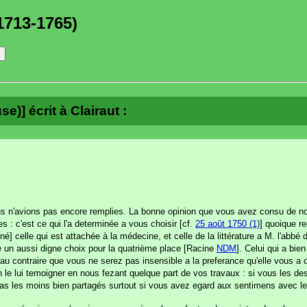
1713-1765)
e)] écrit à Clairaut :
s n'avions pas encore remplies. La bonne opinion que vous avez consu de not
 : c'est ce qui l'a determinée a vous choisir [cf.
25 août 1750 (1)
] quoique re
 celle qui est attachée à la médecine, et celle de la littérature a M. l'abb
re un aussi digne choix pour la quatrième place [Racine
NDM
]. Celui qui a bie
 au contraire que vous ne serez pas insensible a la preferance qu'elle vous a 
le lui temoigner en nous fezant quelque part de vos travaux : si vous les de
 pas les moins bien partagés surtout si vous avez egard aux sentimens avec le