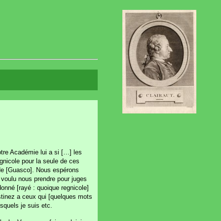
re Académie lui a si […] les
gnicole pour la seule de ces
é de [Guasco]. Nous espérons
n voulu nous prendre pour juges
donné [rayé : quoique regnicole]
stinez a ceux qui [quelques mots
squels je suis etc.