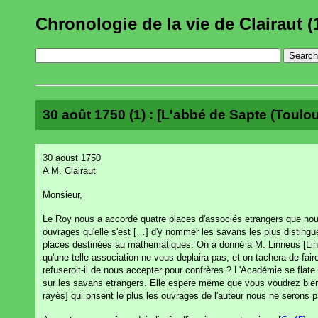
Chronologie de la vie de Clairaut (
30 août 1750 (1) : [L'abbé de Sapte (Toulous
30 aoust 1750
A M. Clairaut
Monsieur,
Le Roy nous a accordé quatre places d'associés etrangers que nou
ouvrages qu'elle s'est […] d'y nommer les savans les plus distingues
places destinées au mathematiques. On a donné a M. Linneus [Linné]
qu'une telle association ne vous deplaira pas, et on tachera de fai
refuseroit-il de nous accepter pour confrères ? L'Académie se flate
sur les savans etrangers. Elle espere meme que vous voudrez bien 
rayés] qui prisent le plus les ouvrages de l'auteur nous ne serons