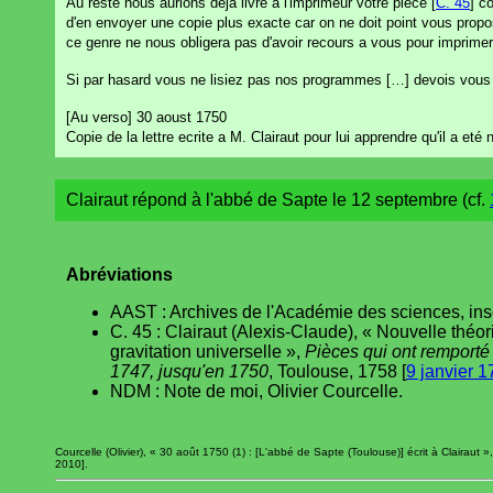
Au reste nous aurions deja livré a l'imprimeur votre piece [
C. 45
] c
d'en envoyer une copie plus exacte car on ne doit point vous prop
ce genre ne nous obligera pas d'avoir recours a vous pour imprimer 
Si par hasard vous ne lisiez pas nos programmes […] devois vous av
[Au verso] 30 aoust 1750
Copie de la lettre ecrite a M. Clairaut pour lui apprendre qu'il a e
Clairaut répond à l'abbé de Sapte le 12 septembre (cf.
Abréviations
AAST : Archives de l'Académie des sciences, inscr
C. 45 : Clairaut (Alexis-Claude), « Nouvelle théori
gravitation universelle »,
Pièces qui ont remporté 
1747, jusqu'en 1750
, Toulouse, 1758 [
9 janvier 1
NDM : Note de moi, Olivier Courcelle.
Courcelle (Olivier), « 30 août 1750 (1) : [L'abbé de Sapte (Toulouse)] écrit à Clairaut »
2010].