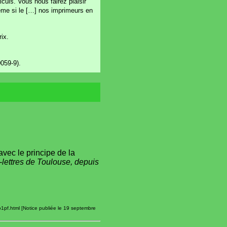
culs. Vous nous fairez plaisir
ême si le […] nos imprimeurs en
ix.
059-9).
avec le principe de la
s-lettres de Toulouse, depuis
1pf.html [Notice publiée le 19 septembre