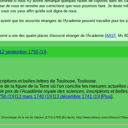
ourronée si nous n'y avions remarqué quelques fautes de copistes dans les cal
oser de vous en remetre aux corrections que nous pourrions faire. Je doute m
sous vos yeux affin qu'elle soit digne de nous.
ertir que les associés etrangers de l'Academie peuvent travailler pour les pr
té nomé a une des quatre places d'associé etranger de l'Academie (
AAST
, Ms 80
12 septembre 1750 (1)
).
iptions et belles-lettres de Toulouse, Toulouse.
e de la figure de la Terre où l'on concilie les mesures actuelles 
le prix de l'Académie royale des sciences, inscriptions et belle
750 (1)
] [
12 mars 1740 (1)
] [
13 décembre 1741 (1)
] [
Plus
].
,
Chronologie de la vie de Clairaut (1713-1765)
[En ligne], http://www.clairaut.com/n30aout1750po