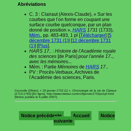
Abréviations
C. 3 : Clairaut (Alexis-Claude), « Sur les
courbes que l'on forme en coupant une
surface courbe quelconque, par un plan
donné de position »,
HARS
1731
(1733),
Mém.
, pp. 483-493, 1 pl [
Télécharger
] [
5
décembre 1731 (1)
] [
12 décembre 1731
(1)
] [
Plus
].
HARS 17..
:
Histoire de l'Académie royale
des sciences
[de Paris]
pour l'année 17..,
avec les mémoires...
Mém. : Partie
Mémoires
de
HARS
17
..
PV : Procès-Verbaux, Archives de
l'Académie des sciences, Paris.
Courcelle (Olivier), « 19 janvier 1732 (1) »,
Chronologie de la vie de Clairaut
(1713-1765)
[En ligne], http://www.clairaut.com/n19janvier1732po1pf.html
[Notice publiée le 6 juillet 2007].
Notice précédente
Accueil
Notice
suivante