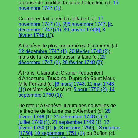
propose de modifier la loi de l'attraction (cf.
15
novembre 1747 (1)
).
Cramer en fait le récit à Jallabert (cf.
17
novembre 1747 (1)
,
[2]5 novembre 1747
,
[c.
décembre 1747] (1)
,
30 janvier 174[8]
,
8
février 1748 (1)
).
À Genève, le plus concerné est Calandrini (cf.
12 décembre 1747 (1)
,
20 février 1748 (2)
),
mais de la Rive suit aussi l'affaire (cf.
29
décembre 1747 (1)
,
28 février 1748 (2)
).
À Paris, Clairaut et Cramer fréquentent
d'Ancezune, Trudaine, Dupré de Saint-Maur,
Mlle Ferrand (cf.
[6 mars] 1748
,
11 mai 1748
(1)
) et Mme de Vassé (cf.
5 août 1750 (2)
,
14
septembre 1750 (1)
).
De retour à Genève, il aura des nouvelles de
la théorie de la Lune par d'Alembert (cf.
28
février 1748 (1)
,
25 décembre 1748 (1)
,
6
juillet 1749 (1)
,
21 septembre 1749 (1)
,
12
février 1750 (1)
,
[c. 8 octobre 1750]
,
18 octobre
[1750]
,
10 septembre 1751 (1)
) ou Buffon (cf.