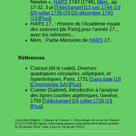
Newton »,
HARS
1743
(1746),
Mém.
, pp.
17-32, 3 pl [
Télécharger
] [
13 juin 1744 (1)
]
[
29 juillet 1739 (2)
] [
20 décembre 1743
(1)
] [
Plus
].
HARS 17..
:
Histoire de l'Académie royale
des sciences
[de Paris]
pour l'année 17..,
avec les mémoires...
Mém. : Partie
Mémoires
de
HARS
17
..
Références
Clairaut (dit le cadet),
Diverses
quadratures circulaires, elliptiques, et
hyperboliques
, Paris, 1731 [
Sans date (1)
]
[
Chronologie SA
] [
Plus
].
Cramer (Gabriel),
Introduction à l'analyse
des lignes courbes algébriques
, Genève,
1750 [
Télécharger
] [
16 juillet 1729 (1)
]
[
Plus
].
Courcelle (Olivier), « Clairaut et Cramer »,
Chronologie de la vie de Clairaut
(1713-1765)
[En ligne], http://www.clairaut.com/cramer.html [Notice publiée
le 28 janvier 2012, mise à jour le 18 janvier 2017].