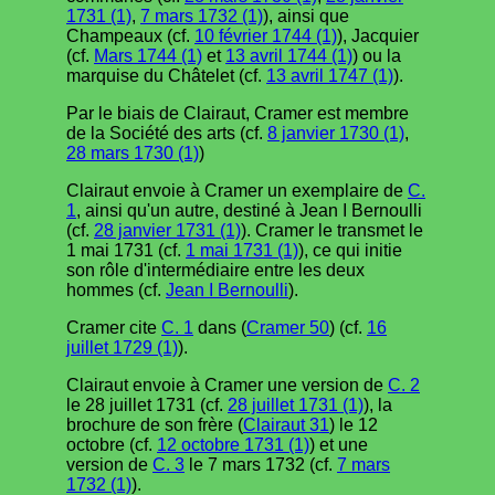
1731 (1)
,
7 mars 1732 (1)
), ainsi que
Champeaux (cf.
10 février 1744 (1)
), Jacquier
(cf.
Mars 1744 (1)
et
13 avril 1744 (1)
) ou la
marquise du Châtelet (cf.
13 avril 1747 (1)
).
Par le biais de Clairaut, Cramer est membre
de la Société des arts (cf.
8 janvier 1730 (1)
,
28 mars 1730 (1)
)
Clairaut envoie à Cramer un exemplaire de
C.
1
, ainsi qu'un autre, destiné à Jean I Bernoulli
(cf.
28 janvier 1731 (1)
). Cramer le transmet le
1 mai 1731 (cf.
1 mai 1731 (1)
), ce qui initie
son rôle d'intermédiaire entre les deux
hommes (cf.
Jean I Bernoulli
).
Cramer cite
C. 1
dans (
Cramer 50
) (cf.
16
juillet 1729 (1)
).
Clairaut envoie à Cramer une version de
C. 2
le 28 juillet 1731 (cf.
28 juillet 1731 (1)
), la
brochure de son frère (
Clairaut 31
) le 12
octobre (cf.
12 octobre 1731 (1)
) et une
version de
C. 3
le 7 mars 1732 (cf.
7 mars
1732 (1)
).