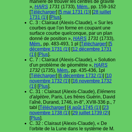
manière de trouver les centres de gravité
»,
HARS
1731
(1733),
Mém.
, pp. 159-162
[
Télécharger
] [
5 mai 1731 (1)
] [
28 juillet
1731 (1)
] [
Plus
].
C. 3 : Clairaut (Alexis-Claude), « Sur les
courbes que l'on forme en coupant une
surface courbe quelconque, par un plan
donné de position »,
HARS
1731
(1733),
Mém.
, pp. 483-493, 1 pl [
Télécharger
] [
5
décembre 1731 (1)
] [
12 décembre 1731
(1)
] [
Plus
].
C. 7 : Clairaut (Alexis-Claude), « Solution
d'un problème de géométrie »,
HARS
1732
(1735),
Mém.
, pp. 435-436, 1pl
[
Télécharger
] [
6 décembre 1732 (1)
] [
10
novembre 1732 (1)
] [
16 novembre 1732
(1)
] [
Plus
].
C. 31 : Clairaut (Alexis-Claude),
Elémens
d'algèbre
, Paris, Les frères Guérin, David
l'aîné, Durand, 1746, in-8°, XVIII-336 p., 7
tabl [
Télécharger
] [
4 août 1745 (1)
] [
23
novembre 1738 (1)
] [
29 juillet 1739 (2)
]
[
Plus
].
C. 32 : Clairaut (Alexis-Claude), « De
l'orbite de la Lune dans le système de M.