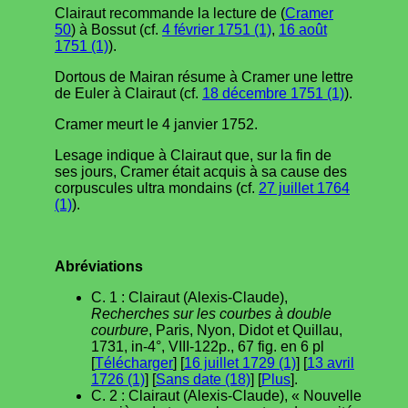
Clairaut recommande la lecture de (
Cramer
50
) à Bossut (cf.
4 février 1751 (1)
,
16 août
1751 (1)
).
Dortous de Mairan résume à Cramer une lettre
de Euler à Clairaut (cf.
18 décembre 1751 (1)
).
Cramer meurt le 4 janvier 1752.
Lesage indique à Clairaut que, sur la fin de
ses jours, Cramer était acquis à sa cause des
corpuscules ultra mondains (cf.
27 juillet 1764
(1)
).
Abréviations
C. 1 : Clairaut (Alexis-Claude),
Recherches sur les courbes à double
courbure
, Paris, Nyon, Didot et Quillau,
1731, in-4°, VIII-122p., 67 fig. en 6 pl
[
Télécharger
] [
16 juillet 1729 (1)
] [
13 avril
1726 (1)
] [
Sans date (18)
] [
Plus
].
C. 2 : Clairaut (Alexis-Claude), « Nouvelle