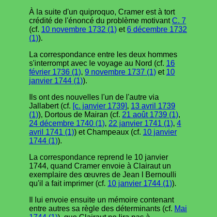
À la suite d'un quiproquo, Cramer est à tort
crédité de l'énoncé du problème motivant
C. 7
(cf.
10 novembre 1732 (1)
et
6 décembre 1732
(1)
).
La correspondance entre les deux hommes
s'interrompt avec le voyage au Nord (cf.
16
février 1736 (1)
,
9 novembre 1737 (1)
et
10
janvier 1744 (1)
).
Ils ont des nouvelles l'un de l'autre via
Jallabert (cf.
[c. janvier 1739]
,
13 avril 1739
(1)
), Dortous de Mairan (cf.
21 août 1739 (1)
,
24 décembre 1740 (1)
,
22 janvier 1741 (1)
,
4
avril 1741 (1)
) et Champeaux (cf.
10 janvier
1744 (1)
).
La correspondance reprend le 10 janvier
1744, quand Cramer envoie à Clairaut un
exemplaire des œuvres de Jean I Bernoulli
qu'il a fait imprimer (cf.
10 janvier 1744 (1)
).
Il lui envoie ensuite un mémoire contenant
entre autres sa règle des déterminants (cf.
Mai