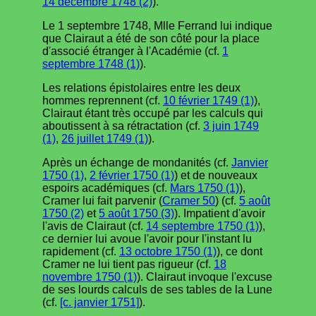
14 décembre 1748 (2)
).
Le 1 septembre 1748, Mlle Ferrand lui indique
que Clairaut a été de son côté pour la place
d'associé étranger à l'Académie (cf.
1
septembre 1748 (1)
).
Les relations épistolaires entre les deux
hommes reprennent (cf.
10 février 1749 (1)
),
Clairaut étant très occupé par les calculs qui
aboutissent à sa rétractation (cf.
3 juin 1749
(1)
,
26 juillet 1749 (1)
).
Après un échange de mondanités (cf.
Janvier
1750 (1)
,
2 février 1750 (1)
) et de nouveaux
espoirs académiques (cf.
Mars 1750 (1)
),
Cramer lui fait parvenir (
Cramer 50
) (cf.
5 août
1750 (2)
et
5 août 1750 (3)
). Impatient d'avoir
l'avis de Clairaut (cf.
14 septembre 1750 (1)
),
ce dernier lui avoue l'avoir pour l'instant lu
rapidement (cf.
13 octobre 1750 (1)
), ce dont
Cramer ne lui tient pas rigueur (cf.
18
novembre 1750 (1)
). Clairaut invoque l'excuse
de ses lourds calculs de ses tables de la Lune
(cf.
[c. janvier 1751]
).