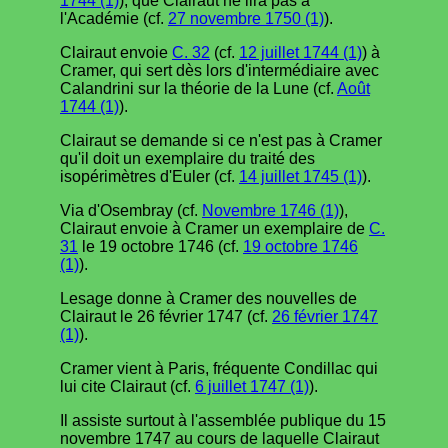
1744 (1)
), que Clairaut ne lira pas à
l'Académie (cf.
27 novembre 1750 (1)
).
Clairaut envoie
C. 32
(cf.
12 juillet 1744 (1)
) à
Cramer, qui sert dès lors d'intermédiaire avec
Calandrini sur la théorie de la Lune (cf.
Août
1744 (1)
).
Clairaut se demande si ce n'est pas à Cramer
qu'il doit un exemplaire du traité des
isopérimètres d'Euler (cf.
14 juillet 1745 (1)
).
Via d'Osembray (cf.
Novembre 1746 (1)
),
Clairaut envoie à Cramer un exemplaire de
C.
31
le 19 octobre 1746 (cf.
19 octobre 1746
(1)
).
Lesage donne à Cramer des nouvelles de
Clairaut le 26 février 1747 (cf.
26 février 1747
(1)
).
Cramer vient à Paris, fréquente Condillac qui
lui cite Clairaut (cf.
6 juillet 1747 (1)
).
Il assiste surtout à l'assemblée publique du 15
novembre 1747 au cours de laquelle Clairaut