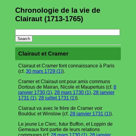
Chronologie de la vie de
Clairaut (1713-1765)
Clairaut et Cramer
Clairaut et Cramer font connaissance à Paris
(cf.
30 mars 1729 (1)
).
Cramer et Clairaut ont pour amis communs
Dortous de Mairan, Nicole et Maupertuis (cf.
8
janvier 1730 (1)
,
28 mars 1730 (1)
,
28 janvier
1731 (1)
,
28 juillet 1731 (1)
).
Clairaut va avec le frère de Cramer voir
Boulduc et Winslow (cf.
28 janvier 1731 (1)
).
Le jeune Le Clerc, futur Buffon, et Loppin de
Gemeaux font partie de leurs relations
communes (cf.
28 mars 1730 (1)
,
28 janvier