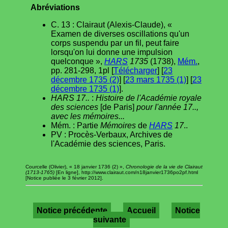
Abréviations
C. 13 : Clairaut (Alexis-Claude), «
Examen de diverses oscillations qu'un
corps suspendu par un fil, peut faire
lorsqu'on lui donne une impulsion
quelconque »,
HARS
1735
(1738),
Mém.
,
pp. 281-298, 1pl [
Télécharger
] [
23
décembre 1735 (2)
] [
23 mars 1735 (1)
] [
23
décembre 1735 (1)
].
HARS 17..
:
Histoire de l'Académie royale
des sciences
[de Paris]
pour l'année 17..,
avec les mémoires...
Mém. : Partie
Mémoires
de
HARS
17
..
PV : Procès-Verbaux, Archives de
l'Académie des sciences, Paris.
Courcelle (Olivier), « 18 janvier 1736 (2) »,
Chronologie de la vie de Clairaut
(1713-1765)
[En ligne], http://www.clairaut.com/n18janvier1736po2pf.html
[Notice publiée le 3 février 2012].
Notice précédente
Accueil
Notice
suivante