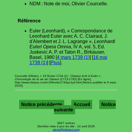
NDM : Note de moi, Olivier Courcelle.
Référence
Euler (Leonhard), « Correspondance de
Leonhard Euler avec A. C. Clairaut, J.
d'Alembert et J. L. Lagrange »,
Leonhardi
Euleri Opera Omnia
, IV A, vol. 5, Ed.
Juskevic A. P. et Taton R., Birkäuser,
Basel, 1980 [
4 mars 1739 (1)
] [
16 mai
1739 (1)
] [
Plus
].
Courcelle (Olivier), « 19 février 1744 (1) : Clairaut écrit à Euler »,
Chronologie de la vie de Clairaut (1713-1765)
[En ligne],
http://www.clairaut.com/n19fevrier1744po1pf.html [Notice publiée le 9 mars
2010].
Notice précédente
Accueil
Notice
suivante
3847 notices
Dernière mise à jour du site : 14 avril 2026
alexis@clairaut.com