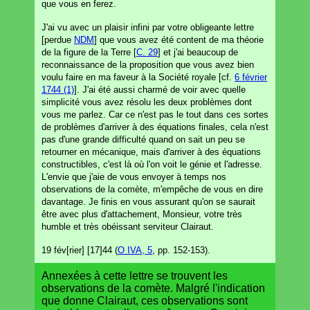
que vous en ferez.
J'ai vu avec un plaisir infini par votre obligeante lettre
[perdue
NDM
] que vous avez été content de ma théorie
de la figure de la Terre [
C. 29
] et j'ai beaucoup de
reconnaissance de la proposition que vous avez bien
voulu faire en ma faveur à la Société royale [cf.
6 février
1744 (1)
]. J'ai été aussi charmé de voir avec quelle
simplicité vous avez résolu les deux problèmes dont
vous me parlez. Car ce n'est pas le tout dans ces sortes
de problèmes d'arriver à des équations finales, cela n'est
pas d'une grande difficulté quand on sait un peu se
retourner en mécanique, mais d'arriver à des équations
constructibles, c'est là où l'on voit le génie et l'adresse.
L'envie que j'aie de vous envoyer à temps nos
observations de la comète, m'empêche de vous en dire
davantage. Je finis en vous assurant qu'on se saurait
être avec plus d'attachement, Monsieur, votre très
humble et très obéissant serviteur Clairaut.
19 fév[rier] [17]44 (
O IVA, 5
, pp. 152-153).
Annexées à cette lettre se trouvent les
observations de la comète. Malgré l'indication
que donne Clairaut, ces observations sont