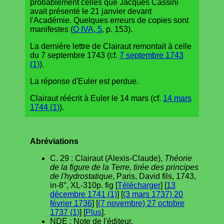
probablement celles que Jacques Cassini
avait présenté le 21 janvier devant
l'Académie. Quelques erreurs de copies sont
manifestes (
O IVA, 5
, p. 153).
La dernière lettre de Clairaut remontait à celle
du 7 septembre 1743 (cf.
7 septembre 1743
(1)
).
La réponse d'Euler est perdue.
Clairaut réécrit à Euler le 14 mars (cf.
14 mars
1744 (1)
).
Abréviations
C. 29 : Clairaut (Alexis-Claude),
Théorie
de la figure de la Terre, tirée des principes
de l'hydrostatique
, Paris, David fils, 1743,
in-8°, XL-310p. fig [
Télécharger
] [
13
décembre 1741 (1)
] [
(3 mars 1737) 20
février 1736
] [
(7 novembre) 27 octobre
1737 (1)
] [
Plus
].
NDE : Note de l'éditeur.