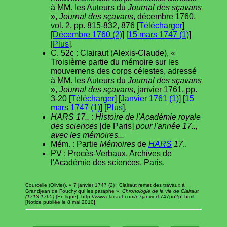
à MM. les Auteurs du
Journal des sçavans
»,
Journal des sçavans
, décembre 1760,
vol. 2, pp. 815-832, 876 [
Télécharger
]
[
Décembre 1760 (2)
] [
15 mars 1747 (1)
]
[
Plus
].
C. 52c : Clairaut (Alexis-Claude), «
Troisième partie du mémoire sur les
mouvemens des corps célestes, adressé
à MM. les Auteurs du
Journal des sçavans
»,
Journal des sçavans
, janvier 1761, pp.
3-20 [
Télécharger
] [
Janvier 1761 (1)
] [
15
mars 1747 (1)
] [
Plus
].
HARS 17..
:
Histoire de l'Académie royale
des sciences
[de Paris]
pour l'année 17..,
avec les mémoires...
Mém. : Partie
Mémoires
de
HARS
17
..
PV : Procès-Verbaux, Archives de
l'Académie des sciences, Paris.
Courcelle (Olivier), « 7 janvier 1747 (2) : Clairaut remet des travaux à
Grandjean de Fouchy qui les paraphe »,
Chronologie de la vie de Clairaut
(1713-1765)
[En ligne], http://www.clairaut.com/n7janvier1747po2pf.html
[Notice publiée le 8 mai 2010].