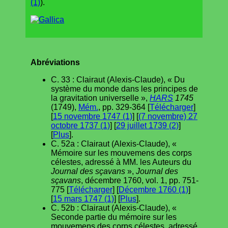
(1)
).
Abréviations
C. 33 : Clairaut (Alexis-Claude), « Du
système du monde dans les principes de
la gravitation universelle »,
HARS
1745
(1749),
Mém.
, pp. 329-364 [
Télécharger
]
[
15 novembre 1747 (1)
] [
(7 novembre) 27
octobre 1737 (1)
] [
29 juillet 1739 (2)
]
[
Plus
].
C. 52a : Clairaut (Alexis-Claude), «
Mémoire sur les mouvemens des corps
célestes, adressé à MM. les Auteurs du
Journal des sçavans
»,
Journal des
sçavans
, décembre 1760, vol. 1, pp. 751-
775 [
Télécharger
] [
Décembre 1760 (1)
]
[
15 mars 1747 (1)
] [
Plus
].
C. 52b : Clairaut (Alexis-Claude), «
Seconde partie du mémoire sur les
mouvemens des corps célestes, adressé