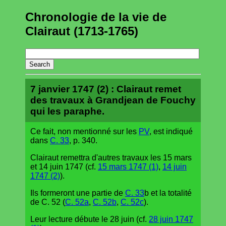
Chronologie de la vie de
Clairaut (1713-1765)
7 janvier 1747 (2) : Clairaut remet
des travaux à Grandjean de Fouchy
qui les paraphe.
Ce fait, non mentionné sur les
PV
, est indiqué
dans
C. 33
, p. 340.
Clairaut remettra d'autres travaux les 15 mars
et 14 juin 1747 (cf.
15 mars 1747 (1)
,
14 juin
1747 (2)
).
Ils formeront une partie de
C. 33
b et la totalité
de C. 52 (
C. 52a
,
C. 52b
,
C. 52c
).
Leur lecture débute le 28 juin (cf.
28 juin 1747