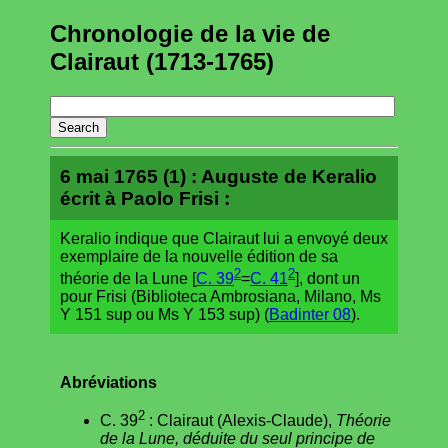
Chronologie de la vie de
Clairaut (1713-1765)
6 mai 1765 (1) : Auguste de Keralio
écrit à Paolo Frisi :
Keralio indique que Clairaut lui a envoyé deux
exemplaire de la nouvelle édition de sa
2
2
théorie de la Lune [
C. 39
=
C. 41
], dont un
pour Frisi (Biblioteca Ambrosiana, Milano, Ms
Y 151 sup ou Ms Y 153 sup) (
Badinter 08
).
Abréviations
2
C. 39
: Clairaut (Alexis-Claude),
Théorie
de la Lune, déduite du seul principe de