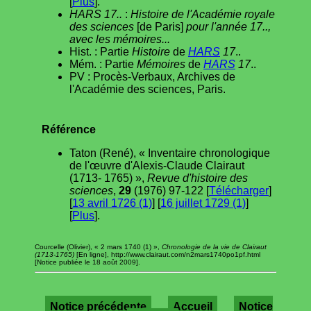
[
Plus
].
HARS 17..
:
Histoire de l'Académie royale
des sciences
[de Paris]
pour l'année 17..,
avec les mémoires...
Hist. : Partie
Histoire
de
HARS
17
..
Mém. : Partie
Mémoires
de
HARS
17
..
PV : Procès-Verbaux, Archives de
l'Académie des sciences, Paris.
Référence
Taton (René), « Inventaire chronologique
de l'œuvre d'Alexis-Claude Clairaut
(1713- 1765) »,
Revue d'histoire des
sciences
,
29
(1976) 97-122 [
Télécharger
]
[
13 avril 1726 (1)
] [
16 juillet 1729 (1)
]
[
Plus
].
Courcelle (Olivier), « 2 mars 1740 (1) »,
Chronologie de la vie de Clairaut
(1713-1765)
[En ligne], http://www.clairaut.com/n2mars1740po1pf.html
[Notice publiée le 18 août 2009].
Notice précédente
Accueil
Notice