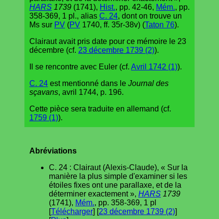
HARS
1739
(1741),
Hist.
, pp. 42-46,
Mém.
, pp.
358-369, 1 pl., alias
C. 24
, dont on trouve un
Ms sur
PV
(
PV
1740, ff. 35r-38v) (
Taton 76
).
Clairaut avait pris date pour ce mémoire le 23
décembre (cf.
23 décembre 1739 (2)
).
Il se rencontre avec Euler (cf.
Avril 1742 (1)
).
C. 24
est mentionné dans le
Journal des
sçavans
, avril 1744, p. 196.
Cette pièce sera traduite en allemand (cf.
1759 (1)
).
Abréviations
C. 24 : Clairaut (Alexis-Claude), « Sur la
manière la plus simple d'examiner si les
étoiles fixes ont une parallaxe, et de la
déterminer exactement »,
HARS
1739
(1741),
Mém.
, pp. 358-369, 1 pl
[
Télécharger
] [
23 décembre 1739 (2)
]