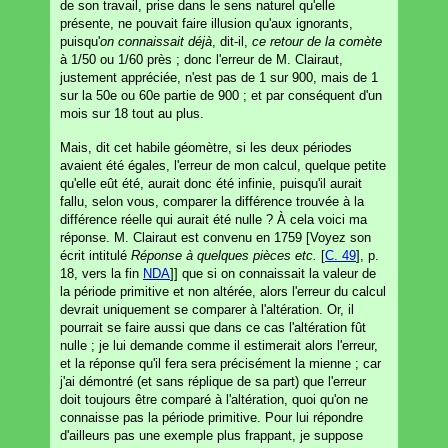
de son travail, prise dans le sens naturel qu'elle
présente, ne pouvait faire illusion qu'aux ignorants,
puisqu'
on connaissait déjà
, dit-il,
ce retour de la comète
à 1/50 ou 1/60 près ; donc l'erreur de M. Clairaut,
justement appréciée, n'est pas de 1 sur 900, mais de 1
sur la 50e ou 60e partie de 900 ; et par conséquent d'un
mois sur 18 tout au plus.
Mais, dit cet habile géomètre, si les deux périodes
avaient été égales, l'erreur de mon calcul, quelque petite
qu'elle eût été, aurait donc été infinie, puisqu'il aurait
fallu, selon vous, comparer la différence trouvée à la
différence réelle qui aurait été nulle ? À cela voici ma
réponse. M. Clairaut est convenu en 1759 [Voyez son
écrit intitulé
Réponse à quelques pièces etc.
[
C. 49
], p.
18, vers la fin
NDA
]] que si on connaissait la valeur de
la période primitive et non altérée, alors l'erreur du calcul
devrait uniquement se comparer à l'altération. Or, il
pourrait se faire aussi que dans ce cas l'altération fût
nulle ; je lui demande comme il estimerait alors l'erreur,
et la réponse qu'il fera sera précisément la mienne ; car
j'ai démontré (et sans réplique de sa part) que l'erreur
doit toujours être comparé à l'altération, quoi qu'on ne
connaisse pas la période primitive. Pour lui répondre
d'ailleurs pas une exemple plus frappant, je suppose