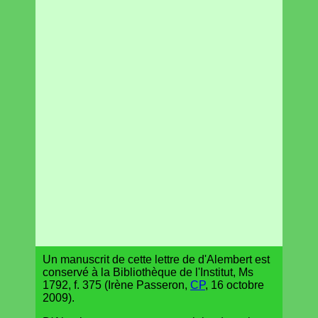
Un manuscrit de cette lettre de d'Alembert est
conservé à la Bibliothèque de l'Institut, Ms
1792, f. 375 (Irène Passeron,
CP
, 16 octobre
2009).