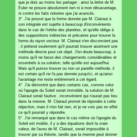
que je dois au moins les partager ; ainsi la lettre de M.
Euler ne prouve absolument rien ni à mon désavantage,
ni contre les faits notoires que j'ai avancés.
3°. J'ai prouvé que la forme donnée par M. Clairaut à
son intégrale est sujette à beaucoup d'inconvénients
dans le cas de l'orbite des planètes, et qu'elle oblige à
des suppositions indirectes et précaires pour trouver la
forme du rayon vecteur. M. Clairaut n'en disconvient pas
; il prétend seulement qu'il pourrait trouver aisément une
méthode directe pour cet objet. J'en doute beaucoup, à
moins qu'il ne fasse des changements considérables et
essentiels à sa solution, telle qu'elle est aujourd'hui.
Mais qu'il puisse trouver ou non un pareille méthode, il
est certain qu'il ne l'a pas donnée jusqu'ici, et qu'ainsi
l'avantage me reste entièrement à cet égard.
4°. J'ai démontré que dans certains cas, comme celui
où l'apogée du Soleil serait immobile, la solution de M.
Clairaut serait fautive ; inconvénient qui n'aurait pas lieu
dans la mienne. M. Clairaut promet de répondre à cette
objection, mais il n'en fait rien, et je ne vois pas en effet
ce qu'il pourrait y répondre.
5°. J'ai remarqué que dans le cas même où l'apogée du
Soleil est mobile, il y a des équations dont la vraie
valeur, de l'aveu de M. Clairaut, serait impossible à
trouver par sa théorie, tandis que la mienne peut donner