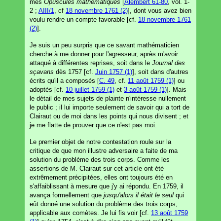
mes
Opuscules mathématiques
[
Alembert 61-80
, vol. 1-
2 ;
AIII/1
, cf
18 novembre 1761 (2)
], dont vous avez bien
voulu rendre un compte favorable [cf.
18 novembre 1761
(2)
].
Je suis un peu surpris que ce savant mathématicien
cherche à me donner pour l'agresseur, après m'avoir
attaqué à différentes reprises, soit dans le
Journal des
sçavans
dès 1757 [cf.
Juin 1757 (1)
], soit dans d'autres
écrits qu'il a composés [
C. 49
, cf.
11 août 1759 (1)
] ou
adoptés [cf.
10 juillet 1759 (1)
et
3 août 1759 (1)
]. Mais
le détail de mes sujets de plainte n'intéresse nullement
le public ; il lui importe seulement de savoir qui a tort de
Clairaut ou de moi dans les points qui nous divisent ; et
je me flatte de prouver que ce n'est pas moi.
Le premier objet de notre contestation roule sur la
critique de que mon illustre adversaire a faite de ma
solution du problème des trois corps. Comme les
assertions de M. Clairaut sur cet article ont été
extrêmement précipitées, elles ont toujours été en
s'affaiblissant à mesure que j'y ai répondu. En 1759, il
avança formellement que
jusqu'alors il était le seul
qui
eût donné une solution du problème des trois corps,
applicable aux comètes. Je lui fis voir [cf.
13 août 1759