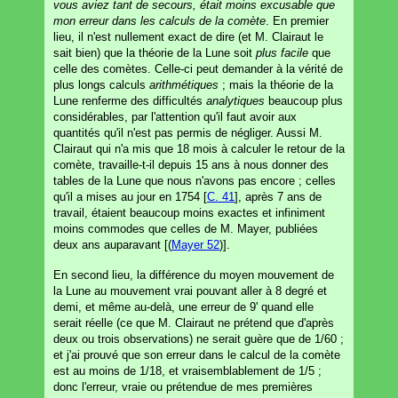
vous aviez tant de secours, était moins excusable que
mon erreur dans les calculs de la comète
. En premier
lieu, il n'est nullement exact de dire (et M. Clairaut le
sait bien) que la théorie de la Lune soit
plus facile
que
celle des comètes. Celle-ci peut demander à la vérité de
plus longs calculs
arithmétiques
; mais la théorie de la
Lune renferme des difficultés
analytiques
beaucoup plus
considérables, par l'attention qu'il faut avoir aux
quantités qu'il n'est pas permis de négliger. Aussi M.
Clairaut qui n'a mis que 18 mois à calculer le retour de la
comète, travaille-t-il depuis 15 ans à nous donner des
tables de la Lune que nous n'avons pas encore ; celles
qu'il a mises au jour en 1754 [
C. 41
], après 7 ans de
travail, étaient beaucoup moins exactes et infiniment
moins commodes que celles de M. Mayer, publiées
deux ans auparavant [(
Mayer 52
)].
En second lieu, la différence du moyen mouvement de
la Lune au mouvement vrai pouvant aller à 8 degré et
demi, et même au-delà, une erreur de 9' quand elle
serait réelle (ce que M. Clairaut ne prétend que d'après
deux ou trois observations) ne serait guère que de 1/60 ;
et j'ai prouvé que son erreur dans le calcul de la comète
est au moins de 1/18, et vraisemblablement de 1/5 ;
donc l'erreur, vraie ou prétendue de mes premières