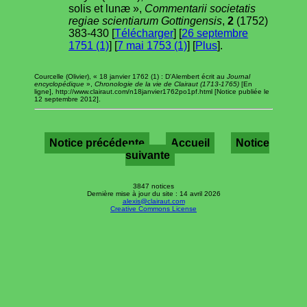
solis et lunæ »,
Commentarii societatis
regiae scientiarum Gottingensis
,
2
(1752)
383-430 [
Télécharger
] [
26 septembre
1751 (1)
] [
7 mai 1753 (1)
] [
Plus
].
Courcelle (Olivier), « 18 janvier 1762 (1) : D'Alembert écrit au
Journal
encyclopédique
»,
Chronologie de la vie de Clairaut (1713-1765)
[En
ligne], http://www.clairaut.com/n18janvier1762po1pf.html [Notice publiée le
12 septembre 2012].
Notice précédente
Accueil
Notice
suivante
3847 notices
Dernière mise à jour du site : 14 avril 2026
alexis@clairaut.com
Creative Commons License