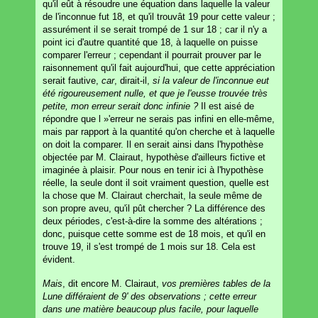
qu'il eût à résoudre une équation dans laquelle la valeur
de l'inconnue fut 18, et qu'il trouvât 19 pour cette valeur ;
assurément il se serait trompé de 1 sur 18 ; car il n'y a
point ici d'autre quantité que 18, à laquelle on puisse
comparer l'erreur ; cependant il pourrait prouver par le
raisonnement qu'il fait aujourd'hui, que cette appréciation
serait fautive,
car
, dirait-il,
si la valeur de l'inconnue eut
été rigoureusement nulle, et que je l'eusse trouvée très
petite, mon erreur serait donc infinie ?
Il est aisé de
répondre que l »'erreur ne serais pas infini en elle-même,
mais par rapport à la quantité qu'on cherche et à laquelle
on doit la comparer. Il en serait ainsi dans l'hypothèse
objectée par M. Clairaut, hypothèse d'ailleurs fictive et
imaginée à plaisir. Pour nous en tenir ici à l'hypothèse
réelle, la seule dont il soit vraiment question, quelle est
la chose que M. Clairaut cherchait, la seule même de
son propre aveu, qu'il pût chercher ? La différence des
deux périodes, c'est-à-dire la somme des altérations ;
donc, puisque cette somme est de 18 mois, et qu'il en
trouve 19, il s'est trompé de 1 mois sur 18. Cela est
évident.
Mais
, dit encore M. Clairaut,
vos premières tables de la
Lune différaient de 9' des observations ; cette erreur
dans une matière beaucoup plus facile, pour laquelle