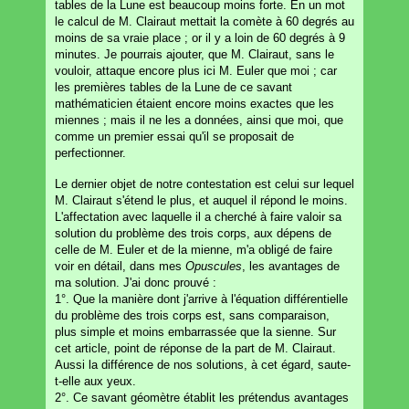
tables de la Lune est beaucoup moins forte. En un mot
le calcul de M. Clairaut mettait la comète à 60 degrés au
moins de sa vraie place ; or il y a loin de 60 degrés à 9
minutes. Je pourrais ajouter, que M. Clairaut, sans le
vouloir, attaque encore plus ici M. Euler que moi ; car
les premières tables de la Lune de ce savant
mathématicien étaient encore moins exactes que les
miennes ; mais il ne les a données, ainsi que moi, que
comme un premier essai qu'il se proposait de
perfectionner.
Le dernier objet de notre contestation est celui sur lequel
M. Clairaut s'étend le plus, et auquel il répond le moins.
L'affectation avec laquelle il a cherché à faire valoir sa
solution du problème des trois corps, aux dépens de
celle de M. Euler et de la mienne, m'a obligé de faire
voir en détail, dans mes
Opuscules
, les avantages de
ma solution. J'ai donc prouvé :
1°. Que la manière dont j'arrive à l'équation différentielle
du problème des trois corps est, sans comparaison,
plus simple et moins embarrassée que la sienne. Sur
cet article, point de réponse de la part de M. Clairaut.
Aussi la différence de nos solutions, à cet égard, saute-
t-elle aux yeux.
2°. Ce savant géomètre établit les prétendus avantages