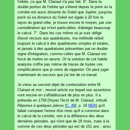
l'orbite, ce que M. Clairaut n'a pas fait. 6°. Dans la
double portion de l'orbite qui s'étend depuis le point où la
comète est aussi distante du Soleil que Jupiter, jusqu'au
point où sa distance du Soleil est égale à 20 fois le
rayon du grand orbe, je trouve encore le moyen, par une
considération qui m'est particulière, d'abréger beaucoup
le calcul. 7°. Dans les cas même où je suis obligé
d'avoir recours aux quadratures, ma méthode réduit
toujours le calcul à des quadratures simples et totales,
et jamais à des quadratures présentées par un double
signe d'intégration, comme celles que M. Clairaut est
forcé de mettre en œuvre. Or la solution de cet habile
analyste n'offre pas même de traces de toutes ces
simplifications que je viens de rapporter. On peut juger
maintenant du secours que j'ai tiré de ce travail.
Je viens au second objet de contestation entre M.
Clairaut et moi ; nouvel article sur lequel ses assertions
vont encore en s'affaiblissant de plus en plus. Il a
prétendu en 1759 [Voyez l'écrit de M. Clairaut, intitulé
Réponse à quelques pièces
[
C. 49
], p. 18
NDA
] qu'il
fallait comparer l'erreur d'un mois qu'il a commise dans
le calcul de la comète, non à la différence des deux
dernières périodes, qui n'est que de 18 mois, mais à la
somme de ces deux périodes qui est de 151 ans ; ainsi,