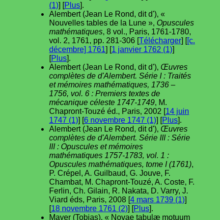
(1)
] [
Plus
].
Alembert (Jean Le Rond, dit d'), «
Nouvelles tables de la Lune »,
Opuscules
mathématiques
, 8 vol., Paris, 1761-1780,
vol. 2, 1761, pp. 281-306 [
Télécharger
] [
[c.
décembre] 1761
] [
1 janvier 1762 (1)
]
[
Plus
].
Alembert (Jean Le Rond, dit d'),
Œuvres
complètes de d'Alembert. Série I : Traités
et mémoires mathématiques, 1736 –
1756, vol. 6 : Premiers textes de
mécanique céleste 1747-1749
, M.
Chapront-Touzé éd., Paris, 2002 [
14 juin
1747 (1)
] [
6 novembre 1747 (1)
] [
Plus
].
Alembert (Jean Le Rond, dit d'),
Œuvres
complètes de d'Alembert. Série III : Série
III : Opuscules et mémoires
mathématiques 1757-1783, vol. 1 :
Opuscules mathématiques, tome I (1761)
,
P. Crépel, A. Guilbaud, G. Jouve, F.
Chambat, M. Chapront-Touzé, A. Coste, F.
Ferlin, Ch. Gilain, R. Nakata, D. Varry, J.
Viard éds, Paris, 2008 [
4 mars 1739 (1)
]
[
18 novembre 1761 (2)
] [
Plus
].
Mayer (Tobias), « Novae tabulæ motuum