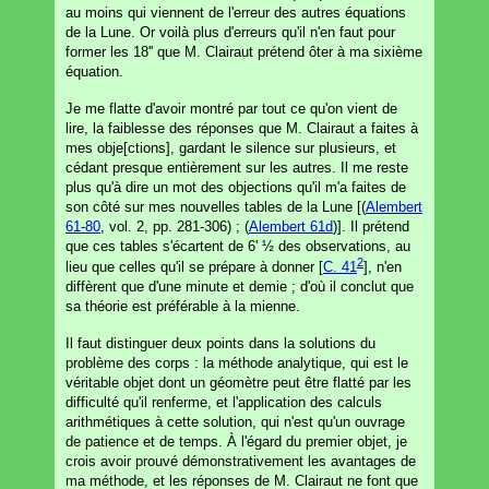
au moins qui viennent de l'erreur des autres équations
de la Lune. Or voilà plus d'erreurs qu'il n'en faut pour
former les 18'' que M. Clairaut prétend ôter à ma sixième
équation.
Je me flatte d'avoir montré par tout ce qu'on vient de
lire, la faiblesse des réponses que M. Clairaut a faites à
mes obje[ctions], gardant le silence sur plusieurs, et
cédant presque entièrement sur les autres. Il me reste
plus qu'à dire un mot des objections qu'il m'a faites de
son côté sur mes nouvelles tables de la Lune [(
Alembert
61-80
, vol. 2, pp. 281-306) ; (
Alembert 61d
)]. Il prétend
que ces tables s'écartent de 6' ½ des observations, au
2
lieu que celles qu'il se prépare à donner [
C. 41
], n'en
diffèrent que d'une minute et demie ; d'où il conclut que
sa théorie est préférable à la mienne.
Il faut distinguer deux points dans la solutions du
problème des corps : la méthode analytique, qui est le
véritable objet dont un géomètre peut être flatté par les
difficulté qu'il renferme, et l'application des calculs
arithmétiques à cette solution, qui n'est qu'un ouvrage
de patience et de temps. À l'égard du premier objet, je
crois avoir prouvé démonstrativement les avantages de
ma méthode, et les réponses de M. Clairaut ne font que