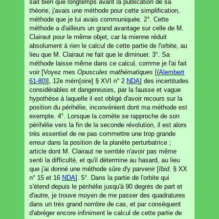
sait bien que longtemps avant la publication de sa
théorie, j'avais une méthode pour cette simplification,
méthode que je lui avais communiquée. 2°. Cette
méthode a d'ailleurs un grand avantage sur celle de M.
Clairaut pour le même objet, car la mienne réduit
absolument à rien le calcul de cette partie de l'orbite, au
lieu que M. Clairaut ne fait que le diminuer. 3°. Sa
méthode laisse même dans ce calcul, comme je l'ai fait
voir [Voyez mes
Opuscules mathématiques
[(
Alembert
61-80
)], 12e mém[oire] § XVI n° 2
NDA
] des incertitudes
considérables et dangereuses, par la fausse et vague
hypothèse à laquelle il est obligé d'avoir recours sur la
position du périhélie, inconvénient dont ma méthode est
exempte. 4°. Lorsque la comète se rapproche de son
périhélie vers la fin de la seconde révolution, il est alors
très essentiel de ne pas commettre une trop grande
erreur dans la position de la planète perturbatrice ;
article dont M. Clairaut ne semble n'avoir pas même
senti la difficulté, et qu'il détermine au hasard, au lieu
que j'ai donné une méthode sûre d'y parvenir [
Ibid
. § XX
n° 15 et 16
NDA
]. 5°. Dans la partie de l'orbite qui
s'étend depuis le périhélie jusqu'à 90 degrés de part et
d'autre, je trouve moyen de me passer des quadratures
dans un très grand nombre de cas, et par conséquent
d'abréger encore infiniment le calcul de cette partie de