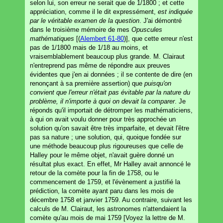
selon lui, son erreur ne serait que de 1/1800 ; et cette
appréciation, comme il le dit expressément,
est indiquée
par le véritable examen de la question
. J'ai démontré
dans le troisième mémoire de mes
Opuscules
mathématiques
[(
Alembert 61-80
)], que cette erreur n'est
pas de 1/1800 mais de 1/18 au moins, et
vraisemblablement beaucoup plus grande. M. Clairaut
n'entreprend pas même de répondre aux preuves
évidentes que j'en ai données ; il se contente de dire (en
renonçant à sa première assertion) que
puisqu'on
convient que l'erreur n'était pas évitable par la nature du
problème, il n'importe à quoi on devait la comparer
. Je
réponds qu'il importait de détromper les mathématiciens,
à qui on avait voulu donner pour très approchée un
solution qu'on savait être très imparfaite, et devait l'être
pas sa nature ; une solution, qui, quoique fondée sur
une méthode beaucoup plus rigoureuses que celle de
Halley pour le même objet, n'avait guère donné un
résultat plus exact. En effet, Mr Halley avait annoncé le
retour de la comète pour la fin de 1758, ou le
commencement de 1759, et l'évènement a justifié la
prédiction, la comète ayant paru dans les mois de
décembre 1758 et janvier 1759. Au contraire, suivant les
calculs de M. Clairaut, les astronomes n'attendaient la
comète qu'au mois de mai 1759 [Voyez la lettre de M.