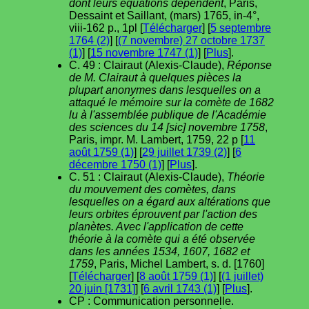
dont leurs équations dépendent
, Paris,
Dessaint et Saillant, (mars) 1765, in-4°,
viii-162 p., 1pl [
Télécharger
] [
5 septembre
1764 (2)
] [
(7 novembre) 27 octobre 1737
(1)
] [
15 novembre 1747 (1)
] [
Plus
].
C. 49 : Clairaut (Alexis-Claude),
Réponse
de M. Clairaut à quelques pièces la
plupart anonymes dans lesquelles on a
attaqué le mémoire sur la comète de 1682
lu à l'assemblée publique de l'Académie
des sciences du 14 [sic] novembre 1758
,
Paris, impr. M. Lambert, 1759, 22 p [
11
août 1759 (1)
] [
29 juillet 1739 (2)
] [
6
décembre 1750 (1)
] [
Plus
].
C. 51 : Clairaut (Alexis-Claude),
Théorie
du mouvement des comètes, dans
lesquelles on a égard aux altérations que
leurs orbites éprouvent par l'action des
planètes. Avec l'application de cette
théorie à la comète qui a été observée
dans les années 1534, 1607, 1682 et
1759
, Paris, Michel Lambert, s. d. [1760]
[
Télécharger
] [
8 août 1759 (1)
] [
(1 juillet)
20 juin [1731]
] [
6 avril 1743 (1)
] [
Plus
].
CP : Communication personnelle.