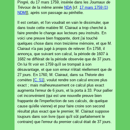
Pingré, du 17 mars 1759, insérée dans les
Journaux de
Trévoux
de la même année
NDA
[cf.
17 mars 1759 (1)
NDM
]], après son passage au périhélie.
Il est certain, et l'on voudrait en vain le dissimuler, que
dans toute cette matière M. Clairaut a trop cherché à
faire prendre le change aux lecteurs peu instruits. En
voici une preuve bien frappante, dont j'ai touché
quelques chose dans mon treizième mémoire, et que M.
Clairaut n'a pas jugé à propos de relever. En 1758, il
annonça, que suivant son calcul, la période de 1607 à
1682 ne différait de la période observée que de 37 jours.
On lui fit voir en 1759 qu'il se trompait à son
désavantage, et que son erreur n'était réellement que de
27 jours. En 1760, M. Clairaut, dans sa
Théorie des
comètes
[
C. 51
], voulut rendre son calcul encore plus
exact ; mais malheureusement ce calcul plus exact
augmenta l'erreur de 6 jours, et la porta à 33. Pour pallier
cet inconvénient (qui est une nouvelle preuve bien
frappante de l'imperfection de ses calculs, de quelque
cause qu'elle vienne) et pour faire croire son second
résultat plus exact que le premier, M. Clairaut suppose
toujours dans son livre (quoi qu'il sût parfaitement le
contraire) que l'erreur du premier calcul était de 37 jours.