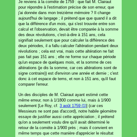
Je reviens à la comète de 1759 : que fait M. Clairaut
pour répondre à l'estimation précise de son erreur, que
j'ai donnée dans mon treizième mémoire ? Il change
aujourd'hui de langage ; il prétend que que quand il a dit
que la différence d'un mois, qui s'est trouvée entre son
calcul et l'observation, devait être comparée à la somme
des deux révolutions, c'est-à-dire à 151 ans, cela
signifiait seulement que pour calculer la différence des
deux périodes, il a fallu calculer l'altération pendant deux
révolutions ; cela est vrai, mais cette altération ne fait
pas fait pas 151 ans ; elle ne forme sur chaque période
qu'un espace de quelques mois, et la somme de ces
altérations (je dis la somme, car ces altérations sont de
signe contraire)) est d'environ une année et demie ; c'est
donc à cet espace de tems, et non à 151 ans, qu'il faut
comparer l'erreur.
Un des disciples de M. Clairaut ayant estimé cette
même erreur, non à 1/1800 comme lui, mais à 1/900
seulement [Le Roy, cf.
3 août 1759 (1)
] (car ces
Messieurs ne sont pas d'accord), notre habile géomètre
essaye de justifier aussi cette appréciation ; il prétend
qu'on a seulement voulu dire qu'il avait déterminé le
retour de la comète à 1/900 près ; mais il convient en
même temps que cette manière d'apprécier le résultat