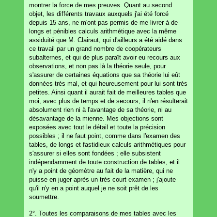
montrer la force de mes preuves. Quant au second
objet, les différents travaux auxquels j'ai été forcé
depuis 15 ans, ne m'ont pas permis de me livrer à de
longs et pénibles calculs arithmétique avec la même
assiduité que M. Clairaut, qui d'ailleurs a été aidé dans
ce travail par un grand nombre de coopérateurs
subalternes, et qui de plus paraît avoir eu recours aux
observations, et non pas là la théorie seule, pour
s'assurer de certaines équations que sa théorie lui eût
données très mal, et qui heureusement pour lui sont très
petites. Ainsi quant il aurait fait de meilleures tables que
moi, avec plus de temps et de secours, il n'en résulterait
absolument rien ni à l'avantage de sa théorie, ni au
désavantage de la mienne. Mes objections sont
exposées avec tout le détail et toute la précision
possibles ; il ne faut point, comme dans l'examen des
tables, de longs et fastidieux calculs arithmétiques pour
s'assurer si elles sont fondées ; elle subsistent
indépendamment de toute construction de tables, et il
n'y a point de géomètre au fait de la matière, qui ne
puisse en juger après un très court examen ; j'ajoute
qu'il n'y en a point auquel je ne soit prêt de les
soumettre.
2°. Toutes les comparaisons de mes tables avec les