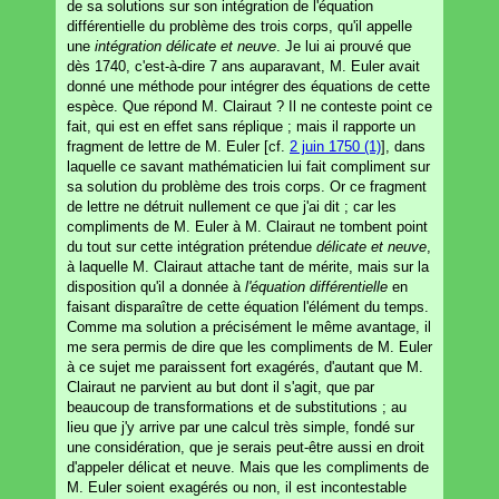
de sa solutions sur son intégration de l'équation
différentielle du problème des trois corps, qu'il appelle
une
intégration délicate et neuve
. Je lui ai prouvé que
dès 1740, c'est-à-dire 7 ans auparavant, M. Euler avait
donné une méthode pour intégrer des équations de cette
espèce. Que répond M. Clairaut ? Il ne conteste point ce
fait, qui est en effet sans réplique ; mais il rapporte un
fragment de lettre de M. Euler [cf.
2 juin 1750 (1)
], dans
laquelle ce savant mathématicien lui fait compliment sur
sa solution du problème des trois corps. Or ce fragment
de lettre ne détruit nullement ce que j'ai dit ; car les
compliments de M. Euler à M. Clairaut ne tombent point
du tout sur cette intégration prétendue
délicate et neuve
,
à laquelle M. Clairaut attache tant de mérite, mais sur la
disposition qu'il a donnée à
l'équation différentielle
en
faisant disparaître de cette équation l'élément du temps.
Comme ma solution a précisément le même avantage, il
me sera permis de dire que les compliments de M. Euler
à ce sujet me paraissent fort exagérés, d'autant que M.
Clairaut ne parvient au but dont il s'agit, que par
beaucoup de transformations et de substitutions ; au
lieu que j'y arrive par une calcul très simple, fondé sur
une considération, que je serais peut-être aussi en droit
d'appeler délicat et neuve. Mais que les compliments de
M. Euler soient exagérés ou non, il est incontestable