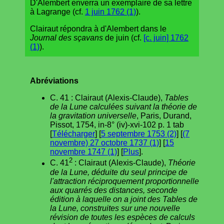
D'Alembert enverra un exemplaire de sa lettre
à Lagrange (cf.
1 juin 1762 (1)
).
Clairaut répondra à d'Alembert dans le
Journal des sçavans
de juin (cf.
[c. juin] 1762
(1)
).
Abréviations
C. 41 : Clairaut (Alexis-Claude),
Tables
de la Lune calculées suivant la théorie de
la gravitation universelle
, Paris, Durand,
Pissot, 1754, in-8° (iv)-xvi-102 p. 1 tab
[
Télécharger
] [
5 septembre 1753 (2)
] [
(7
novembre) 27 octobre 1737 (1)
] [
15
novembre 1747 (1)
] [
Plus
].
2
C. 41
: Clairaut (Alexis-Claude),
Théorie
de la Lune, déduite du seul principe de
l'attraction réciproquement proportionnelle
aux quarrés des distances, seconde
édition à laquelle on a joint des Tables de
la Lune, construites sur une nouvelle
révision de toutes les espèces de calculs