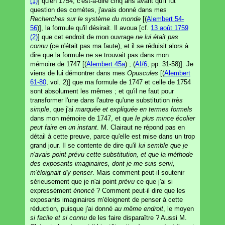
(1)
] qu'en 1754, c'est-à-dire cinq ans avant qu'il fût
question des comètes, j'avais donné dans mes
Recherches sur le système du monde
[(
Alembert 54-
56
)], la formule qu'il désirait. Il avoua [cf.
13 août 1759
(2)
] que cet endroit de mon ouvrage
ne lui était pas
connu
(ce n'était pas ma faute), et il se réduisit alors à
dire que la formule ne se trouvait pas dans mon
mémoire de 1747 [(
Alembert 45a
) ; (
AI/6
, pp. 31-58)]. Je
viens de lui démontrer dans mes
Opuscules
[(
Alembert
61-80
, vol. 2)] que ma formule de 1747 et celle de 1754
sont absolument les mêmes ; et qu'il ne faut pour
transformer l'une dans l'autre qu'une substitution
très
simple
, que j'ai
marquée et expliquée en termes formels
dans mon mémoire de 1747, et que
le plus mince écolier
peut faire en un instant
. M. Clairaut ne répond pas en
détail à cette preuve, parce qu'elle est mise dans un trop
grand jour. Il se contente de dire qu'il
lui semble que je
n'avais point prévu cette substitution, et que la méthode
des exposants imaginaires, dont je me suis servi,
m'éloignait d'y penser
. Mais comment peut-il soutenir
sérieusement que je n'ai point
prévu
ce que j'ai si
expressément
énoncé
? Comment peut-il dire que les
exposants imaginaires m'éloignent de penser à cette
réduction, puisque j'ai donné
au même endroit
, le moyen
si facile et si connu
de les faire disparaître ? Aussi M.