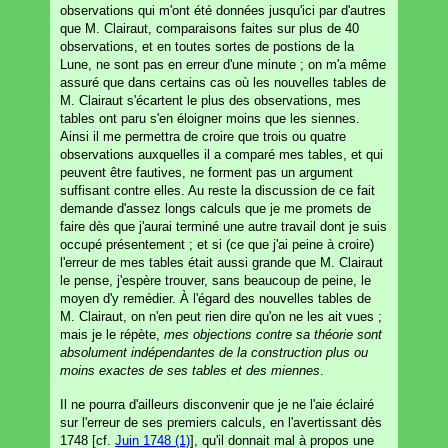
observations qui m'ont été données jusqu'ici par d'autres
que M. Clairaut, comparaisons faites sur plus de 40
observations, et en toutes sortes de postions de la
Lune, ne sont pas en erreur d'une minute ; on m'a même
assuré que dans certains cas où les nouvelles tables de
M. Clairaut s'écartent le plus des observations, mes
tables ont paru s'en éloigner moins que les siennes.
Ainsi il me permettra de croire que trois ou quatre
observations auxquelles il a comparé mes tables, et qui
peuvent être fautives, ne forment pas un argument
suffisant contre elles. Au reste la discussion de ce fait
demande d'assez longs calculs que je me promets de
faire dès que j'aurai terminé une autre travail dont je suis
occupé présentement ; et si (ce que j'ai peine à croire)
l'erreur de mes tables était aussi grande que M. Clairaut
le pense, j'espère trouver, sans beaucoup de peine, le
moyen d'y remédier. À l'égard des nouvelles tables de
M. Clairaut, on n'en peut rien dire qu'on ne les ait vues ;
mais je le répète,
mes objections contre sa théorie sont
absolument indépendantes de la construction plus ou
moins exactes de ses tables et des miennes
.
Il ne pourra d'ailleurs disconvenir que je ne l'aie éclairé
sur l'erreur de ses premiers calculs, en l'avertissant dès
1748 [cf.
Juin 1748 (1)
], qu'il donnait mal à propos une