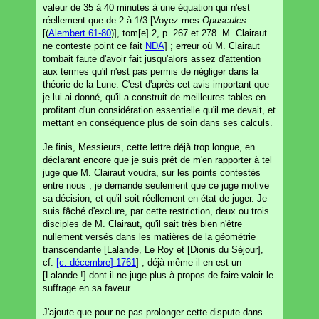
valeur de 35 à 40 minutes à une équation qui n'est
réellement que de 2 à 1/3 [Voyez mes
Opuscules
[(
Alembert 61-80
)], tom[e] 2, p. 267 et 278. M. Clairaut
ne conteste point ce fait
NDA
] ; erreur où M. Clairaut
tombait faute d'avoir fait jusqu'alors assez d'attention
aux termes qu'il n'est pas permis de négliger dans la
théorie de la Lune. C'est d'après cet avis important que
je lui ai donné, qu'il a construit de meilleures tables en
profitant d'un considération essentielle qu'il me devait, et
mettant en conséquence plus de soin dans ses calculs.
Je finis, Messieurs, cette lettre déjà trop longue, en
déclarant encore que je suis prêt de m'en rapporter à tel
juge que M. Clairaut voudra, sur les points contestés
entre nous ; je demande seulement que ce juge motive
sa décision, et qu'il soit réellement en état de juger. Je
suis fâché d'exclure, par cette restriction, deux ou trois
disciples de M. Clairaut, qu'il sait très bien n'être
nullement versés dans les matières de la géométrie
transcendante [Lalande, Le Roy et [Dionis du Séjour],
cf.
[c. décembre] 1761
] ; déjà même il en est un
[Lalande !] dont il ne juge plus à propos de faire valoir le
suffrage en sa faveur.
J'ajoute que pour ne pas prolonger cette dispute dans