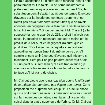
Clairaut abandonne-t-il bientôt cette réponse, dont il sent
parfaitement tout le faible ; il se borne maintenant à
prétendre, que puisque je n'avais pas fait, en 1747, la
substitution dont il s'agit, il avait dès ce temps là
un peu
d'avance
sur la théorie des comètes ; comme si ce
n'était pas d'avoir
fait
cette substitution que de l'avoir
énoncée, en négligeant de la faire par la seule raison de
la facilité extrême ? Si on demandait à M. Clairaut (je le
suppose) la racine quarrée de 225, croirait-il n'avoir pas
résolu la question en répondant que cette racine est le
produit de 3 par 5, et en négligeant d'ajouter que ce
produit est 15 ? L'objection à laquelle il se restreint
aujourd'hui est précisément du même genre ; et s'il
semble encore tenir à ce peu d'avance qu'il réclame si
faiblement, c'est pour ne pas paraître céder tout à fait
sur un point où il sent bien qu'il s'est trop avancé ; je
m'en rapporte là-dessus à sa bonne foi, et s'il le veut, a
tel juge qu'il lui plaira de choisir.
M. Clairaut ajoute que je n'ai pas
bien connu la difficulté
de la théorie des comètes, que depuis son travail
. Cette
proposition me surprend beaucoup. 1°. La seule chose
qui me soit commune avec lui dans mon nouveau travail
sur la théorie des comètes, c'est la simplification du
calcul dans la partie supérieure de l'orbite. Or M. Clairaut