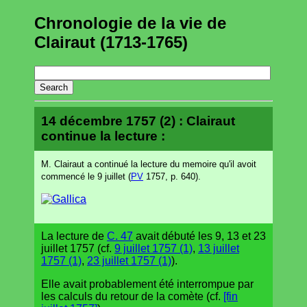
Chronologie de la vie de
Clairaut (1713-1765)
14 décembre 1757 (2) : Clairaut
continue la lecture :
M. Clairaut a continué la lecture du memoire qu'il avoit
commencé le 9 juillet (
PV
1757, p. 640).
La lecture de
C. 47
avait débuté les 9, 13 et 23
juillet 1757 (cf.
9 juillet 1757 (1)
,
13 juillet
1757 (1)
,
23 juillet 1757 (1)
).
Elle avait probablement été interrompue par
les calculs du retour de la comète (cf.
[fin