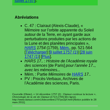
juillet 1757]
).
Abréviations
C. 47 : Clairaut (Alexis-Claude), «
Mémoire sur l'orbite apparente du Soleil
autour de la Terre, en ayant garde aux
perturbations produites par les actions de
la Lune et des planètes principales »,
HARS
1754
(1759),
Mém.
, pp. 521-564
[
Télécharger
] [
9 juillet 1757 (1)
] [
28 juin
1747 (1)
] [
Plus
].
HARS 17..
:
Histoire de l'Académie royale
des sciences
[de Paris]
pour l'année 17..,
avec les mémoires...
Mém. : Partie
Mémoires
de
HARS
17
..
PV : Procès-Verbaux, Archives de
l'Académie des sciences, Paris.
Courcelle (Olivier), « 14 décembre 1757 (2) : Clairaut continue la lecture »,
Chronologie de la vie de Clairaut (1713-1765)
[En ligne],
http://www.clairaut.com/n14decembre1757po2pf.html [Notice publiée le 28
mars 2011].