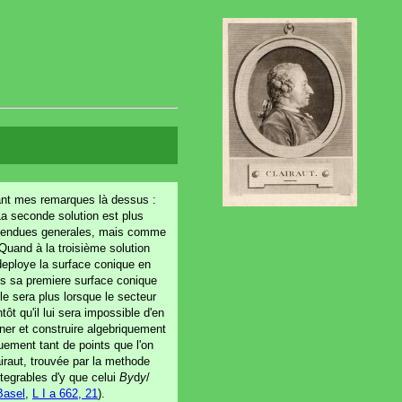
dant mes remarques là dessus :
 La seconde solution est plus
s etendues generales, mais comme
 Quand à la troisième solution
 deploye la surface conique en
ans sa premiere surface conique
 le sera plus lorsque le secteur
entôt qu'il lui sera impossible d'en
iner et construire algebriquement
uement tant de points que l'on
raut, trouvée par la methode
ntegrables d'y que celui
By
d
y
/
Basel
,
L I a 662, 21
).