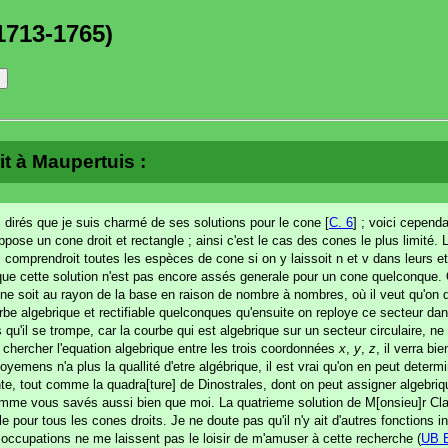
1713-1765)
it à Maupertuis :
dirés que je suis charmé de ses solutions pour le cone [
C. 6
] ; voici cepen
pose un cone droit et rectangle ; ainsi c'est le cas des cones le plus limité.
i comprendroit toutes les espèces de cone si on y laissoit n et v dans leur
ible que cette solution n'est pas encore assés generale pour un cone quelconque.
cone soit au rayon de la base en raison de nombre à nombres, où il veut qu'on
courbe algebrique et rectifiable quelconques qu'ensuite on reploye ce secteur d
s qu'il se trompe, car la courbe qui est algebrique sur un secteur circulaire, ne
a chercher l'equation algebrique entre les trois coordonnées
x
,
y
,
z
, il verra bi
oyemens n'a plus la quallité d'etre algébrique, il est vrai qu'on en peut determ
ente, tout comme la quadra[ture] de Dinostrales, dont on peut assigner algebriq
mme vous savés aussi bien que moi. La quatrieme solution de M[onsieu]r Clai
pour tous les cones droits. Je ne doute pas qu'il n'y ait d'autres fonctions i
occupations ne me laissent pas le loisir de m'amuser à cette recherche (
UB 