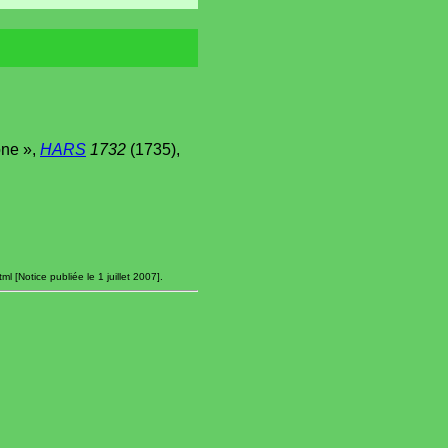
ône »,
HARS
1732
(1735),
 [Notice publiée le 1 juillet 2007].