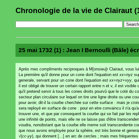
Chronologie de la vie de Clairaut (
25 mai 1732 (1) : Jean I Bernoulli (Bâle) écr
Après mes compliments reciproques à M[onsieu]r Clairaut, vous lui 
La première qu'il donne pour un cone dont l'equation est
xx
=
nyz
sup
generale, servant pour un cone dont l'equation est
xx
=
nyz
+
vyy
, qu
il est obligé de trouver un certain rapport entre n et v, il est vis
qu'il pretend servir à tous les cones droits pourvû que le coté du 
secteur plan circulaire sur lequel on tire une ligne droite ou une 
pour avoir, dit-il la courbe cherchée sur cette surface : mais je croi
sera reployé en surface de cone : pour en etre convaincu il n'a qu'
trouver une, et que par consequent la courbe qui se fait par les repl
une infinité de points, mais elle ne se laisse pas d'être transcend
voudra, nonobstant que la courbe elle meme soit transcendente co
que nous avons employée pour la sphère, est très bonne et generale 
√(
cc
-
yy
), qui donnent […] en arc de cercles ; mais mes fréquentes 