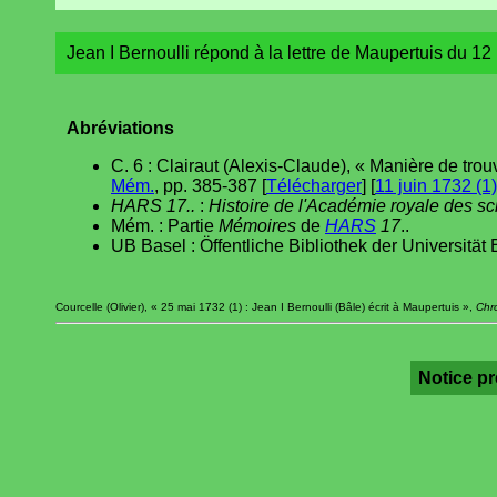
Jean I Bernoulli répond à la lettre de Maupertuis du 12 
Abréviations
C. 6 : Clairaut (Alexis-Claude), « Manière de trou
Mém.
, pp. 385-387 [
Télécharger
] [
11 juin 1732 (1)
HARS 17..
:
Histoire de l'Académie royale des s
Mém. : Partie
Mémoires
de
HARS
17
..
UB Basel : Öffentliche Bibliothek der Universität 
Courcelle (Olivier), « 25 mai 1732 (1) : Jean I Bernoulli (Bâle) écrit à Maupertuis »,
Chro
Notice p