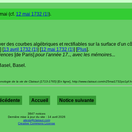
mai (cf.
12 mai 1732 (1)
).
ver des courbes algébriques et rectifiables sur la surface d'un c
] [
13 avril 1732 (1)
] [
12 mai 1732 (1)
] [
Plus
].
ciences
[de Paris]
pour l'année 17.., avec les mémoires...
Basel, Basel.
nologie de la vie de Clairaut (1713-1765)
[En ligne], http://www.clairaut.com/n25mai1732po1pf.html
récédente
Accueil
Notice suivante
3847 notices
Dernière mise à jour du site : 14 avril 2026
alexis@clairaut.com
Creative Commons License