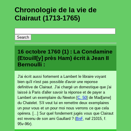
Chronologie de la vie de
Clairaut (1713-1765)
16 octobre 1760 (1) : La Condamine
(Etouill[y] près Ham) écrit à Jean II
Bernoulli :
J'ai écrit aussi fortement a Lambert le libraire voyant
bien qu'il n'est pas possible d'avoir une reponse
definitive de Clairaut. J'ai chargé un domestique que j'ai
laissé à Paris d'aller savoir la réponse et de payer a
Lambert un exemplaire du Newton [
C. 50
] de Mad[ame]
du Chatelet. S'il veut lui en remettre deux exemplaires
un pour vous et un pour moi nous verrons ce que cela
opérera. [...] Sur quel fondement jugés vous que Clairaut
est revenu de son ami Gaullard ? (
BnF
, naf 21015, f.
95v-96r).