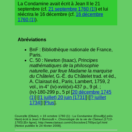
La Condamine avait écrit à Jean II le 21
septembre (cf.
21 septembre 1760 (1)
) et lui
réécrira le 16 décembre (cf.
16 décembre
1760 (1)
).
Abréviations
BnF : Bibliothèque nationale de France,
Paris.
C. 50 : Newton (Isaac),
Principes
mathématiques de la philosophie
naturelle, par feue Madame la marquise
du Châtelet
, G.-É. du Châtelet trad. et éd.,
A. Clairaut éd., Paris, Lambert, 1759, 2
vol., in-4° (iv)-xviii(vi)-437 p., 9 pl. ;
(iv)-180-299 p., 5 pl [
20 décembre 1745
(1)
] [
(1 juillet) 20 juin [1731]
] [
[? juillet
1734]
] [
Plus
].
Courcelle (Olivier), « 16 octobre 1760 (1) : La Condamine (Etouill[y] près
Ham) écrit à Jean II Bernoulli »,
Chronologie de la vie de Clairaut (1713-
1765)
[En ligne], http://www.clairaut.com/n16octobre1760po1pf.html
[Notice publiée le 24 février 2008].