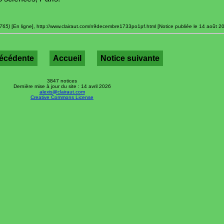
1765)
[En ligne], http://www.clairaut.com/n9decembre1733po1pf.html [Notice publiée le 14 août 20
récédente
Accueil
Notice suivante
3847 notices
Dernière mise à jour du site : 14 avril 2026
alexis@clairaut.com
Creative Commons License