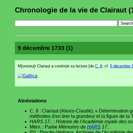
Chronologie de la vie de Clairaut (
9 décembre 1733 (1)
M[onsieu]r Clairaut a continüé sa lecture [de
C. 9
, cf.
5 décembre 1
Abréviations
C. 9 : Clairaut (Alexis-Claude), « Détermination 
méthodes d'en tirer la grandeur et la figure de la 
HARS 17..
:
Histoire de l'Académie royale des s
Mém. : Partie
Mémoires
de
HARS
17
..
PV : Procès-Verbaux, Archives de l'Académie des