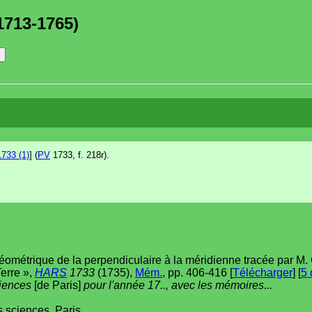
1713-1765)
733 (1)
] (
PV
1733, f. 218r).
géométrique de la perpendiculaire à la méridienne tracée par M.
Terre »,
HARS
1733
(1735),
Mém.
, pp. 406-416 [
Télécharger
] [
5 
ciences
[de Paris]
pour l'année 17.., avec les mémoires...
 sciences, Paris.