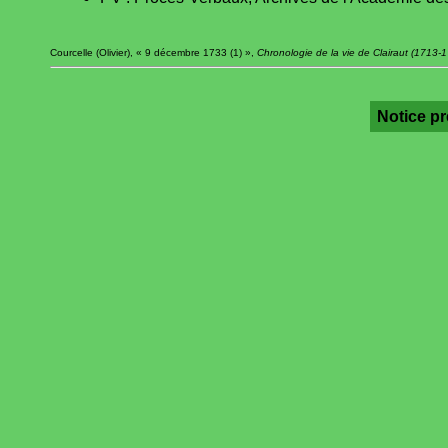
Courcelle (Olivier), « 9 décembre 1733 (1) »,
Chronologie de la vie de Clairaut (1713-
Notice p