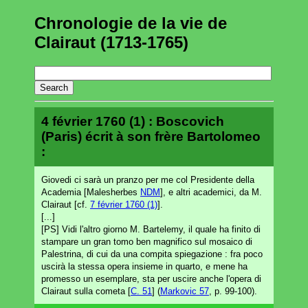
Chronologie de la vie de
Clairaut (1713-1765)
4 février 1760 (1) : Boscovich
(Paris) écrit à son frère Bartolomeo
:
Giovedi ci sarà un pranzo per me col Presidente della
Academia [Malesherbes
NDM
], e altri academici, da M.
Clairaut [cf.
7 février 1760 (1)
].
[...]
[PS] Vidi l'altro giorno M. Bartelemy, il quale ha finito di
stampare un gran tomo ben magnifico sul mosaico di
Palestrina, di cui da una compita spiegazione : fra poco
uscirà la stessa opera insieme in quarto, e mene ha
promesso un esemplare, sta per uscire anche l'opera di
Clairaut sulla cometa [
C. 51
] (
Markovic 57
, p. 99-100).