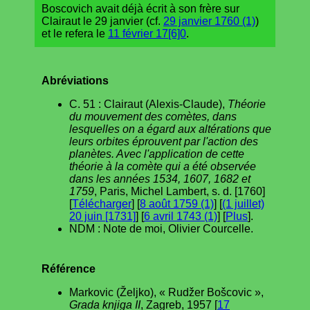
Boscovich avait déjà écrit à son frère sur
Clairaut le 29 janvier (cf.
29 janvier 1760 (1)
)
et le refera le
11 février 17[6]0
.
Abréviations
C. 51 : Clairaut (Alexis-Claude),
Théorie
du mouvement des comètes, dans
lesquelles on a égard aux altérations que
leurs orbites éprouvent par l'action des
planètes. Avec l'application de cette
théorie à la comète qui a été observée
dans les années 1534, 1607, 1682 et
1759
, Paris, Michel Lambert, s. d. [1760]
[
Télécharger
] [
8 août 1759 (1)
] [
(1 juillet)
20 juin [1731]
] [
6 avril 1743 (1)
] [
Plus
].
NDM : Note de moi, Olivier Courcelle.
Référence
Markovic (Željko), « Rudžer Bošcovic »,
Grada knjiga II
, Zagreb, 1957 [
17