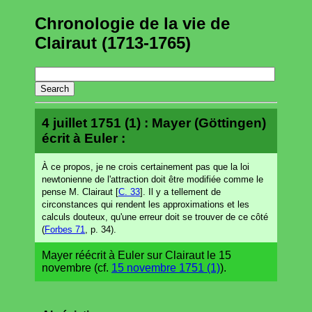
Chronologie de la vie de
Clairaut (1713-1765)
4 juillet 1751 (1) : Mayer (Göttingen)
écrit à Euler :
À ce propos, je ne crois certainement pas que la loi
newtonienne de l'attraction doit être modifiée comme le
pense M. Clairaut [
C. 33
]. Il y a tellement de
circonstances qui rendent les approximations et les
calculs douteux, qu'une erreur doit se trouver de ce côté
(
Forbes 71
, p. 34).
Mayer réécrit à Euler sur Clairaut le 15
novembre (cf.
15 novembre 1751 (1)
).