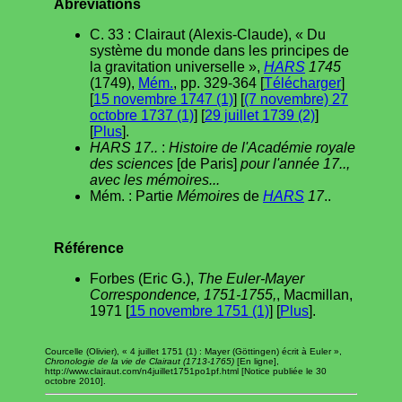
Abréviations
C. 33 : Clairaut (Alexis-Claude), « Du
système du monde dans les principes de
la gravitation universelle »,
HARS
1745
(1749),
Mém.
, pp. 329-364 [
Télécharger
]
[
15 novembre 1747 (1)
] [
(7 novembre) 27
octobre 1737 (1)
] [
29 juillet 1739 (2)
]
[
Plus
].
HARS 17..
:
Histoire de l'Académie royale
des sciences
[de Paris]
pour l'année 17..,
avec les mémoires...
Mém. : Partie
Mémoires
de
HARS
17
..
Référence
Forbes (Eric G.),
The Euler-Mayer
Correspondence, 1751-1755,
, Macmillan,
1971 [
15 novembre 1751 (1)
] [
Plus
].
Courcelle (Olivier), « 4 juillet 1751 (1) : Mayer (Göttingen) écrit à Euler »,
Chronologie de la vie de Clairaut (1713-1765)
[En ligne],
http://www.clairaut.com/n4juillet1751po1pf.html [Notice publiée le 30
octobre 2010].