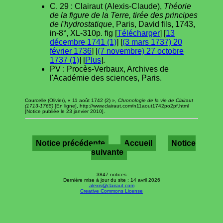
C. 29 : Clairaut (Alexis-Claude),
Théorie
de la figure de la Terre, tirée des principes
de l'hydrostatique
, Paris, David fils, 1743,
in-8°, XL-310p. fig [
Télécharger
] [
13
décembre 1741 (1)
] [
(3 mars 1737) 20
février 1736
] [
(7 novembre) 27 octobre
1737 (1)
] [
Plus
].
PV : Procès-Verbaux, Archives de
l'Académie des sciences, Paris.
Courcelle (Olivier), « 11 août 1742 (2) »,
Chronologie de la vie de Clairaut
(1713-1765)
[En ligne], http://www.clairaut.com/n11aout1742po2pf.html
[Notice publiée le 23 janvier 2010].
Notice précédente
Accueil
Notice
suivante
3847 notices
Dernière mise à jour du site : 14 avril 2026
alexis@clairaut.com
Creative Commons License