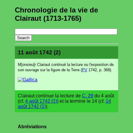
Chronologie de la vie de
Clairaut (1713-1765)
11 août 1742 (2)
M[onsieu]r Clairaut continuë la lecture ou l'exposition de
son ouvrage sur la figure de la Terre (
PV
1742, p. 368).
Clairaut continue la lecture de
C. 29
du 4 août
(cf.
4 août 1742 (1)
) et la termine le 14 (cf.
14
août 1742 (1)
).
Abréviations