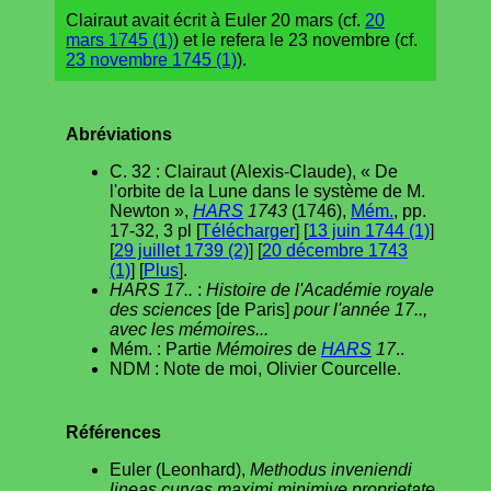
Clairaut avait écrit à Euler 20 mars (cf.
20
mars 1745 (1)
) et le refera le 23 novembre (cf.
23 novembre 1745 (1)
).
Abréviations
C. 32 : Clairaut (Alexis-Claude), « De
l'orbite de la Lune dans le système de M.
Newton »,
HARS
1743
(1746),
Mém.
, pp.
17-32, 3 pl [
Télécharger
] [
13 juin 1744 (1)
]
[
29 juillet 1739 (2)
] [
20 décembre 1743
(1)
] [
Plus
].
HARS 17..
:
Histoire de l'Académie royale
des sciences
[de Paris]
pour l'année 17..,
avec les mémoires...
Mém. : Partie
Mémoires
de
HARS
17
..
NDM : Note de moi, Olivier Courcelle.
Références
Euler (Leonhard),
Methodus inveniendi
lineas curvas maximi minimive proprietate