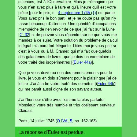
sciences, est à l'Observatoire. Mais je m'imagine que
vous n'en avez plus à faire et qu'à l'heure qu'il est votre
pièce [pour le prix, cf.
4 septembre 1745 (1)
] est partie.
Vous avez pris le bon parti, et je ne doute pas qu'on n'y
fasse beaucoup d'attention. Une quantité d'occupations
m'empêche de rien revoir de ce que j'ai fait sur la Lune
[
C. 32
] ni de pouvoir vous répondre sur ce que vous me
mandez à ce sujet. Votre solution du problème de calcul
intégral m'a paru fort élégante. Dites-moi je vous prie si
c'est à vous ou à M. Cramer, qui m'a fait quelquefois
des galanteries de livres, que je dois un exemplaire de
votre traité des isopérimètres [(
Euler 44a
)].
Que je vous doive ou non des remerciements pour le
livre, je vous en dois sûrement pour le plaisir que j'ai de
le lire. J'ai à la fin votre traité des comètes [(
Euler 44b
)]
qui me parait aussi digne de son savant auteur.
J'ai l'honneur d'être avec l'estime la plus parfaite,
Monsieur, votre très humble et très obéissant serviteur
Clairaut.
Paris, 14 juillet 1745 (
O IVA, 5
, pp. 162-163).
La réponse d'Euler est perdue.