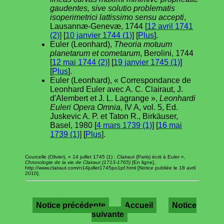
gaudentes, sive solutio problematis
isoperimetrici lattissimo sensu accepti
,
Lausannæ-Genevæ, 1744 [
12 avril 1741
(2)
] [
10 janvier 1744 (1)
] [
Plus
].
Euler (Leonhard),
Theoria motuum
planetarum et cometarum
, Berolini, 1744
[
12 mai 1744 (2)
] [
19 janvier 1745 (1)
]
[
Plus
].
Euler (Leonhard), « Correspondance de
Leonhard Euler avec A. C. Clairaut, J.
d'Alembert et J. L. Lagrange »,
Leonhardi
Euleri Opera Omnia
, IV A, vol. 5, Ed.
Juskevic A. P. et Taton R., Birkäuser,
Basel, 1980 [
4 mars 1739 (1)
] [
16 mai
1739 (1)
] [
Plus
].
Courcelle (Olivier), « 14 juillet 1745 (1) : Clairaut (Paris) écrit à Euler »,
Chronologie de la vie de Clairaut (1713-1765)
[En ligne],
http://www.clairaut.com/n14juillet1745po1pf.html [Notice publiée le 18 avril
2010].
Notice précédente
Accueil
Notice
suivante