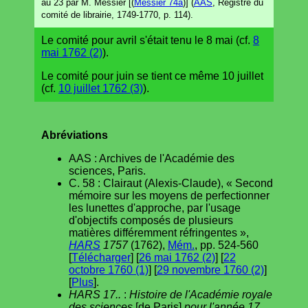
au 23 par M. Messier [(
Messier 74a
)] (
AAS
, Registre du
comité de librairie, 1749-1770, p. 114).
Le comité pour avril s'était tenu le 8 mai (cf.
8
mai 1762 (2)
).
Le comité pour juin se tient ce même 10 juillet
(cf.
10 juillet 1762 (3)
).
Abréviations
AAS : Archives de l'Académie des
sciences, Paris.
C. 58 : Clairaut (Alexis-Claude), « Second
mémoire sur les moyens de perfectionner
les lunettes d'approche, par l'usage
d'objectifs composés de plusieurs
matières différemment réfringentes »,
HARS
1757
(1762),
Mém.
, pp. 524-560
[
Télécharger
] [
26 mai 1762 (2)
] [
22
octobre 1760 (1)
] [
29 novembre 1760 (2)
]
[
Plus
].
HARS 17..
:
Histoire de l'Académie royale
des sciences
[de Paris]
pour l'année 17..,