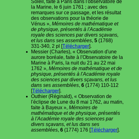
Soleil, faite à Paris dans l'observatoire de
la Marine, le 6 juin 1761 ; avec des
remarques sur ce passage, et les résultat
des observations pour la théorie de
Vénus »,
Mémoires de mathématique et
de physique, présentés à l'Académie
royale des sciences par divers sçavans,
et lus dans ses assemblées
,
5
(1768)
331-340, 2 pl [
Télécharger
].
Messier (Charles), « Observation d'une
aurore boréale, faite à l'Observatoire de la
Marine à Paris, la nuit du 21 au 22 mai
1762 »,
Mémoires de mathématique et de
physique, présentés à l'Académie royale
des sciences par divers sçavans, et lus
dans ses assemblées
,
6
(1774) 110-112
[
Télécharger
].
Outhier (Réginald), « Observation de
l'éclipse de Lune du 8 mai 1762, au matin,
faite à Bayeux »,
Mémoires de
mathématique et de physique, présentés
à l'Académie royale des sciences par
divers sçavans, et lus dans ses
assemblées
,
6
(1774) 176 [
Télécharger
].