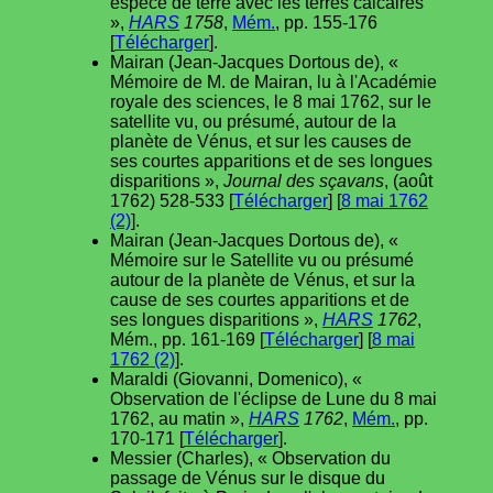
espèce de terre avec les terres calcaires
»,
HARS
1758
,
Mém.
, pp. 155-176
[
Télécharger
].
Mairan (Jean-Jacques Dortous de), «
Mémoire de M. de Mairan, lu à l'Académie
royale des sciences, le 8 mai 1762, sur le
satellite vu, ou présumé, autour de la
planète de Vénus, et sur les causes de
ses courtes apparitions et de ses longues
disparitions »,
Journal des sçavans
, (août
1762) 528-533 [
Télécharger
] [
8 mai 1762
(2)
].
Mairan (Jean-Jacques Dortous de), «
Mémoire sur le Satellite vu ou présumé
autour de la planète de Vénus, et sur la
cause de ses courtes apparitions et de
ses longues disparitions »,
HARS
1762
,
Mém., pp. 161-169 [
Télécharger
] [
8 mai
1762 (2)
].
Maraldi (Giovanni, Domenico), «
Observation de l'éclipse de Lune du 8 mai
1762, au matin »,
HARS
1762
,
Mém.
, pp.
170-171 [
Télécharger
].
Messier (Charles), « Observation du
passage de Vénus sur le disque du