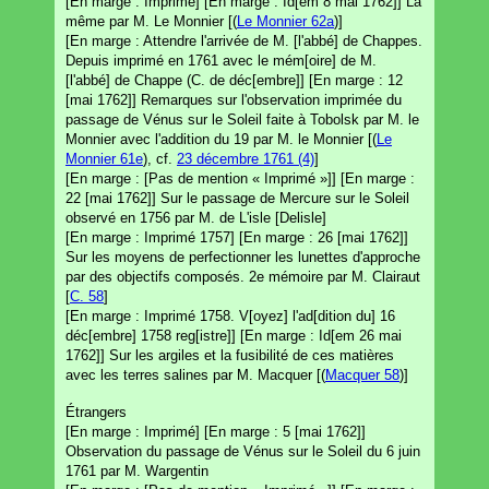
[En marge : Imprimé] [En marge : Id[em 8 mai 1762]] La
même par M. Le Monnier [(
Le Monnier 62a
)]
[En marge : Attendre l'arrivée de M. [l'abbé] de Chappes.
Depuis imprimé en 1761 avec le mém[oire] de M.
[l'abbé] de Chappe (C. de déc[embre]] [En marge : 12
[mai 1762]] Remarques sur l'observation imprimée du
passage de Vénus sur le Soleil faite à Tobolsk par M. le
Monnier avec l'addition du 19 par M. le Monnier [(
Le
Monnier 61e
), cf.
23 décembre 1761 (4)
]
[En marge : [Pas de mention « Imprimé »]] [En marge :
22 [mai 1762]] Sur le passage de Mercure sur le Soleil
observé en 1756 par M. de L'isle [Delisle]
[En marge : Imprimé 1757] [En marge : 26 [mai 1762]]
Sur les moyens de perfectionner les lunettes d'approche
par des objectifs composés. 2e mémoire par M. Clairaut
[
C. 58
]
[En marge : Imprimé 1758. V[oyez] l'ad[dition du] 16
déc[embre] 1758 reg[istre]] [En marge : Id[em 26 mai
1762]] Sur les argiles et la fusibilité de ces matières
avec les terres salines par M. Macquer [(
Macquer 58
)]
Étrangers
[En marge : Imprimé] [En marge : 5 [mai 1762]]
Observation du passage de Vénus sur le Soleil du 6 juin
1761 par M. Wargentin