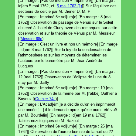
[En marge : [Pas de mention « Imprimé »]] [En marge :
id[em 5 mai 1762, cf.
5 mai 1762 (1)
]] Sur l'équilibre des
secteurs de cercle par M. Diener D. M. P
[En marge : Imprimé 5e vol[um]e] [En marge : 8 [mai
1762]] Observation du passage de Vénus sur le Soleil
observé à l'hotel de Cluny avec des remarques sur cette
observation et sur la théorie de Vénus par M. Messieur
[(
Messier 68c
)]
[En marge : C'est un livre et non un mémoire] [En marge
: id[em 8 mai 1762]] Sur la loy de la condensation de
l'athmosphère et sur les moyens de déterminer les
hauteurs par le baromètre par M. Jean André de
Lucques
[En marge : [Pas de mention « Imprimé »]] [En marge :
12 [mai 1762]] Observation de l'éclipse de Lune du 8
may par M. Bailly
[En marge : Imprimé 6e vol[um]e] [En marge : 19 [mai
1762]] Observation de la même par M. [l'abbé] Outhier à
Bayeux [(
Outhier 74c
)]
[En marge : L'Acad[émi]e a décidé qu'on en imprimeroit
une année […] il le demande aprez qu'elle auroit été vuë
par M. Bourdelin] [En marge : Id[em 19 mai 1762]]
Tables nozologiques de M. Razout
[En marge : Imprimé 6e vol[um]e] [En marge : 26 [mai
1762]] Observation de l'aurore boreale de la nuit du 22