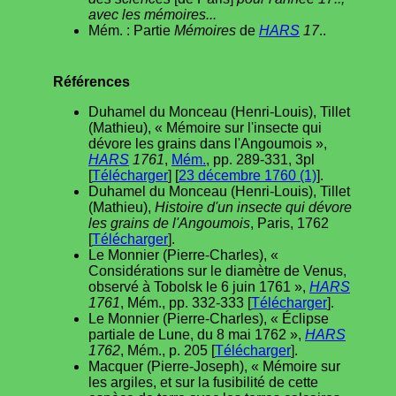
avec les mémoires...
Mém. : Partie
Mémoires
de
HARS
17
..
Références
Duhamel du Monceau (Henri-Louis), Tillet
(Mathieu), « Mémoire sur l'insecte qui
dévore les grains dans l'Angoumois »,
HARS
1761
,
Mém.
, pp. 289-331, 3pl
[
Télécharger
] [
23 décembre 1760 (1)
].
Duhamel du Monceau (Henri-Louis), Tillet
(Mathieu),
Histoire d'un insecte qui dévore
les grains de l'Angoumois
, Paris, 1762
[
Télécharger
].
Le Monnier (Pierre-Charles), «
Considérations sur le diamètre de Venus,
observé à Tobolsk le 6 juin 1761 »,
HARS
1761
, Mém., pp. 332-333 [
Télécharger
].
Le Monnier (Pierre-Charles), « Éclipse
partiale de Lune, du 8 mai 1762 »,
HARS
1762
, Mém., p. 205 [
Télécharger
].
Macquer (Pierre-Joseph), « Mémoire sur
les argiles, et sur la fusibilité de cette