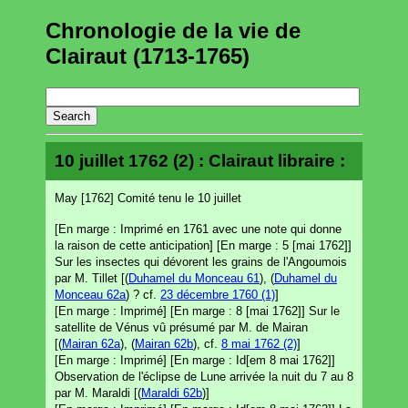
Chronologie de la vie de
Clairaut (1713-1765)
10 juillet 1762 (2) : Clairaut libraire :
May [1762] Comité tenu le 10 juillet
[En marge : Imprimé en 1761 avec une note qui donne
la raison de cette anticipation] [En marge : 5 [mai 1762]]
Sur les insectes qui dévorent les grains de l'Angoumois
par M. Tillet [(
Duhamel du Monceau 61
), (
Duhamel du
Monceau 62a
) ? cf.
23 décembre 1760 (1)
]
[En marge : Imprimé] [En marge : 8 [mai 1762]] Sur le
satellite de Vénus vû présumé par M. de Mairan
[(
Mairan 62a
), (
Mairan 62b
), cf.
8 mai 1762 (2)
]
[En marge : Imprimé] [En marge : Id[em 8 mai 1762]]
Observation de l'éclipse de Lune arrivée la nuit du 7 au 8
par M. Maraldi [(
Maraldi 62b
)]