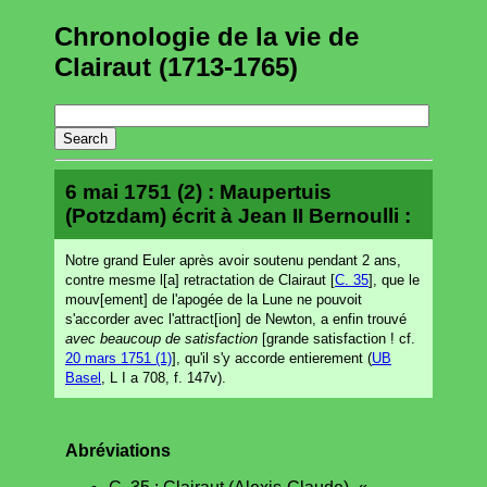
Chronologie de la vie de
Clairaut (1713-1765)
6 mai 1751 (2) : Maupertuis
(Potzdam) écrit à Jean II Bernoulli :
Notre grand Euler après avoir soutenu pendant 2 ans,
contre mesme l[a] retractation de Clairaut [
C. 35
], que le
mouv[ement] de l'apogée de la Lune ne pouvoit
s'accorder avec l'attract[ion] de Newton, a enfin trouvé
avec beaucoup de satisfaction
[grande satisfaction ! cf.
20 mars 1751 (1)
], qu'il s'y accorde entierement (
UB
Basel
, L I a 708, f. 147v).
Abréviations