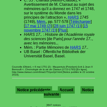
C. 35 : Clairaut (Alexis-Claude), «
Avertissement de M. Clairaut au sujet des
mémoires qu'il a donnez en 1747 et 1748,
sur le système du Monde dans les
principes de l'attraction »,
HARS
1745
(1749),
Mém.
, pp. 577-578 [
Télécharger
]
[
17 mai 1749 (2)
] [
28 juin 1747 (1)
] [
15
novembre 1747 (1)
] [
Plus
].
HARS 17..
:
Histoire de l'Académie royale
des sciences
[de Paris]
pour l'année 17..,
avec les mémoires...
Mém. : Partie
Mémoires
de
HARS
17
..
UB Basel : Öffentliche Bibliothek der
Universität Basel, Basel.
Courcelle (Olivier), « 6 mai 1751 (2) : Maupertuis (Potzdam) écrit à Jean II
Bernoulli »,
Chronologie de la vie de Clairaut (1713-1765)
[En ligne],
http://www.clairaut.com/n6mai1751po2pf.html [Notice publiée le 22 octobre
2010].
Notice précédente
Accueil
Notice
suivante
3847 notices