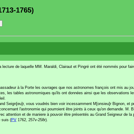
1713-1765)
s la lecture de laquelle MM. Maraldi, Clairaut et Pingré ont été nommés pour fa
ssadeur à la Porte les ouvrages que nos astronomes françois ont mis au jou
s, les tables astronomiques qu'ils ont données ainsi que les observations les
eil.
 Grand Seign[eu]r, vous voudrés bien voir incessamment M[onsieu]r Bignon, et 
concernant l'astronomie qui pourroient être joints à ceux qu'on demande. M. B
avec attention et de maniere à pouvoir être présentés au Grand Seigneur de la 
 suis (
PV
1762, 257v-258r).