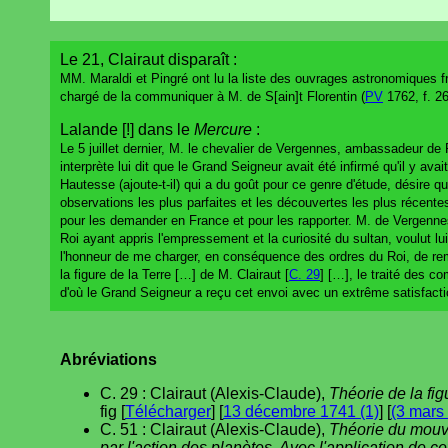
Le 21, Clairaut disparaît :
MM. Maraldi et Pingré ont lu la liste des ouvrages astronomiques f
chargé de la communiquer à M. de S[ain]t Florentin (
PV
1762, f. 26
Lalande [!] dans le
Mercure
:
Le 5 juillet dernier, M. le chevalier de Vergennes, ambassadeur de Fr
interprète lui dit que le Grand Seigneur avait été infirmé qu'il y
Hautesse (ajoute-t-il) qui a du goût pour ce genre d'étude, désire qu
observations les plus parfaites et les découvertes les plus récentes
pour les demander en France et pour les rapporter. M. de Vergenn
Roi ayant appris l'empressement et la curiosité du sultan, voulut l
l'honneur de me charger, en conséquence des ordres du Roi, de remet
la figure de la Terre […] de M. Clairaut [
C. 29
] […], le traité des c
d'où le Grand Seigneur a reçu cet envoi avec un extrême satisfact
Abréviations
C. 29 : Clairaut (Alexis-Claude),
Théorie de la fig
fig [
Télécharger
] [
13 décembre 1741 (1)
] [
(3 mars
C. 51 : Clairaut (Alexis-Claude),
Théorie du mouve
par l'action des planètes. Avec l'application de 