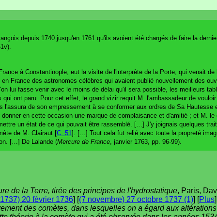
rançois depuis 1740 jusqu'en 1761 qu'ils avoient été chargés de faire la dern
1v).
ance à Constantinople, eut la visite de l'interprète de la Porte, qui venait de l
 avait en France des astronomes célèbres qui avaient publié nouvellement des 
'on lui fasse venir avec le moins de délai qu'il sera possible, les meilleurs tab
 qui ont paru. Pour cet effet, le grand vizir requit M. l'ambassadeur de vouloi
es l'assura de son empressement à se conformer aux ordres de Sa Hautesse et
ui donner en cette occasion une marque de complaisance et d'amitié ; et M. le 
tre un état de ce qui pouvait être rassemblé. […] J'y joignais quelques trait
omète de M. Clairaut [
C. 51
]. […] Tout cela fut relié avec toute la propreté imag
ion. […] De Lalande (
Mercure de France
, janvier 1763, pp. 96-99).
ure de la Terre, tirée des principes de l'hydrostatique
, Paris, Dav
 1737) 20 février 1736
] [
(7 novembre) 27 octobre 1737 (1)
] [
Plus
]
ment des comètes, dans lesquelles on a égard aux altérations 
cette théorie à la comète qui a été observée dans les années 15