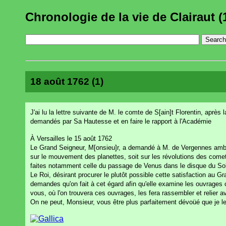
Chronologie de la vie de Clairaut (
18 août 1762 (1)
J'ai lu la lettre suivante de M. le comte de S[ain]t Florentin, aprè
demandés par Sa Hautesse et en faire le rapport à l'Académie
À Versailles le 15 août 1762
Le Grand Seigneur, M[onsieu]r, a demandé à M. de Vergennes amba
sur le mouvement des planettes, soit sur les révolutions des comete
faites notamment celle du passage de Venus dans le disque du Sol
Le Roi, désirant procurer le plutôt possible cette satisfaction au
demandes qu'on fait à cet égard afin qu'elle examine les ouvrages 
vous, où l'on trouvera ces ouvrages, les fera rassembler et relier 
On ne peut, Monsieur, vous être plus parfaitement dévoüé que je le