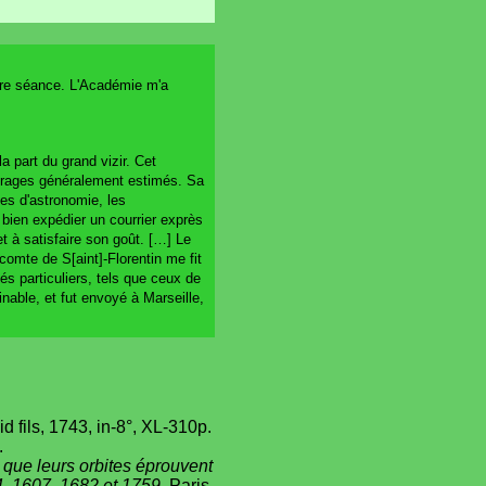
iere séance. L'Académie m'a
a part du grand vizir. Cet
ouvrages généralement estimés. Sa
les d'astronomie, les
r bien expédier un courrier exprès
 à satisfaire son goût. […] Le
comte de S[aint]-Florentin me fit
és particuliers, tels que ceux de
inable, et fut envoyé à Marseille,
id fils, 1743, in-8°, XL-310p.
.
que leurs orbites éprouvent
34, 1607, 1682 et 1759
, Paris,