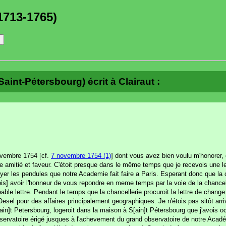
1713-1765)
int-Pétersbourg) écrit à Clairaut :
novembre 1754 [cf.
7 novembre 1754 (1)
] dont vous avez bien voulu m'honorer, 
 amitié et faveur. C'étoit presque dans le même temps que je recevois une le
yer les pendules que notre Academie fait faire a Paris. Esperant donc que la
is] avoir l'honneur de vous repondre en meme temps par la voie de la chancell
reable lettre. Pendant le temps que la chancellerie procuroit la lettre de chang
'Oesel pour des affaires principalement geographiques. Je n'étois pas sitôt arr
[ain]t Petersbourg, logeroit dans la maison à S[ain]t Pétersbourg que j'avois o
ervatoire érigé jusques à l'achevement du grand observatoire de notre Académi