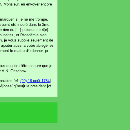
en, Monsieur, en envoyer encore
s marquer, si je ne me trompe,
a point été inseré dans le 3me
e rien du [...] puisque ce 4[e]
souhaitez, et l'Académie s'en
n, je vous supplie seulement de
ajouter aussi a votre abregé les
ment le maitre d'ordonner, je
ous supplie d'être assuré que je
r A.N. Grischow.
oraires [cf.
(29) 18 août 1754
].
[onsei]g[neu]r le président [cf.