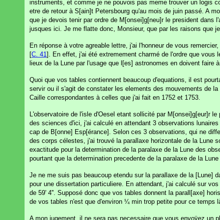
instruments, et comme je ne pouvois pas meme trouver un logis con
etre de retour à S[ain]t Petersbourg qu'au mois de juin passé. A mon
que je devois tenir par ordre de M[onsei]g[neu]r le president dans 
jusques ici. Je me flatte donc, Monsieur, que par les raisons que j
En réponse à votre agreable lettre, j'ai l'honneur de vous remercie
[
C. 41
]. En effet, j'ai été extremement charmé de l'ordre que vous 
lieux de la Lune par l'usage que l[es] astronomes en doivent faire 
Quoi que vos tables contiennent beaucoup d'equations, il est pourt
servir ou il s'agit de constater les elements des mouvements de la
Caille correspondantes à celles que j'ai fait en 1752 et 1753.
L'observatoire de l'isle d'Oesel etant sollicité par M[onsei]g[eur]
des sciences d'ici, j'ai calculé en attendant 3 observations lunaire
cap de B[onne] Esp[érance]. Selon ces 3 observations, qui ne differ
des corps célestes, j'ai trouvé la parallaxe horizontale de la Lune s
exactitude pour la determination de la paralaxe de la Lune des obser
pourtant que la determination precedente de la paralaxe de la Lun
Je ne me suis pas beaucoup etendu sur la parallaxe de la [Lune] da
pour une dissertation particuliere. En attendant, j'ai calculé sur vos 
de 59' 4''. Supposé donc que vos tables donnent la parall[axe] horis[o
de vos tables n'est que d'environ ¼ min trop petite pour ce temps là.
A mon jugement, il ne sera pas necessaire que vous envoÿez un plus