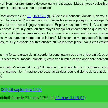
re un bien moindre nombre de ceux qui en font usage. Mais si vous voulez bi
emie, il dependra de votre politesse.
 fort longtemps [cf.
21 juin 1752 (2)
], j'ai dejà eu l'honneur, Monsieur, de vou
ller. J'ai aussi eu l'honneur de vous mander les raisons pourquoi cet abregé n'
me volume, si vous le jugez necessaire. Et pour vous dire le vrai, il n'y a encor
s encore si tôt. Il y aura toujours moyen d'y ajouter encore tout ce que vous 
gé de vos tables soit imprimé dans le volume de nos
Commentaires
en questio
es. Vous aurez en meme temps la bonté, Monsieur, de me marquer s'il faudra 
et s'il y a encore d'autres choses qui vous feront plaisir. Vous êtes entiere
s me ferez la grace de m'accorder la continuation de votre chère amitié, et v
lus sinceres du monde, Monsieur, votre tres humble et tres obeissant serviteu
our notre Academie de ce qu'elle vous a recu au nombre de ses membres hon
is longtemps. Je m'imagine que vous aurez deja reçu le diplome de la part de M
v).
e
(29) 18 septembre 1755
.
bibliothèque le 21 mars 1756 (cf.
21 mars 1756 (1)
).