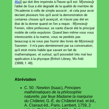
46a
)] qui doit être imprimée à l'heure qu'il est. M[onsieu]r
l'abbé de Gua a été degradé de la qualité de membre de
l'Academie à celle de simple associé ; et cela pour avoir
declaré plusieurs fois qu'il avoit la demonstration de
certaines choses qu'il avançoit, et n'avoir pas été en
êtat de la donner quand on l'en a requis : M[onsieu]r
Ferrein, nôtre professeur, se vante d'avoir été le principal
mobile de cette expulsion. Quand bien même vous vous
interesseriés à la marine, vous ne perdriés pas
beaucoup à ne vous pas fournir des livres de M[onsieu]r
Saverien : il m'a paru dernièrement par sa conversation,
qu'il etoit moins habile que savant en fait de
mathematiques, et surtout, qu'il possedoit très mal leur
application à la physique (British Library, Ms Add.
23899, f. 49).
Abréviation
C. 50 : Newton (Isaac),
Principes
mathématiques de la philosophie
naturelle, par feue Madame la marquise
du Châtelet
, G.-É. du Châtelet trad. et éd.,
A. Clairaut éd., Paris, Lambert, 1759, 2