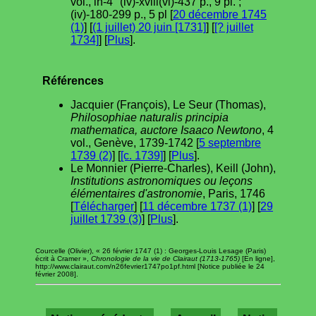
vol., in-4° (iv)-xviii(vi)-437 p., 9 pl. ;
(iv)-180-299 p., 5 pl [
20 décembre 1745
(1)
] [
(1 juillet) 20 juin [1731]
] [
[? juillet
1734]
] [
Plus
].
Références
Jacquier (François), Le Seur (Thomas),
Philosophiae naturalis principia
mathematica, auctore Isaaco Newtono
, 4
vol., Genève, 1739-1742 [
5 septembre
1739 (2)
] [
[c. 1739]
] [
Plus
].
Le Monnier (Pierre-Charles), Keill (John),
Institutions astronomiques ou leçons
élémentaires d'astronomie
, Paris, 1746
[
Télécharger
] [
11 décembre 1737 (1)
] [
29
juillet 1739 (3)
] [
Plus
].
Courcelle (Olivier), « 26 février 1747 (1) : Georges-Louis Lesage (Paris)
écrit à Cramer »,
Chronologie de la vie de Clairaut (1713-1765)
[En ligne],
http://www.clairaut.com/n26fevrier1747po1pf.html [Notice publiée le 24
février 2008].