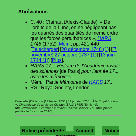
Abréviations
C. 40 : Clairaut (Alexis-Claude), « De
l'orbite de la Lune, en ne négligeant pas
les quarrés des quantités de même ordre
que les forces perturbatrices »,
HARS
1748
(1752),
Mém.
, pp. 421-440
[
Télécharger
] [
20 décembre 1748 (1)
] [
(7
novembre) 27 octobre 1737 (1)
] [
13 juin
1744 (1)
] [
Plus
].
HARS 17..
:
Histoire de l'Académie royale
des sciences
[de Paris]
pour l'année 17..,
avec les mémoires...
Mém. : Partie
Mémoires
de
HARS
17
..
RS : Royal Society, London.
Courcelle (Olivier), « (11 février 1751) 31 janvier 1750 : À la Royal Society
»,
Chronologie de la vie de Clairaut (1713-1765)
[En ligne],
http://www.clairaut.com/npo11fevrier1751pf31janvier1750.html [Notice
publiée le 6 octobre 2010].
Notice précédente
Accueil
Notice