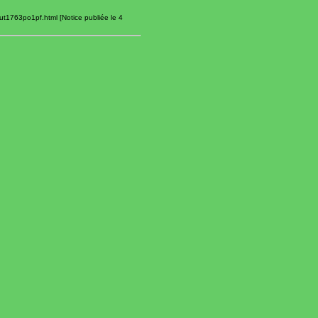
ut1763po1pf.html [Notice publiée le 4