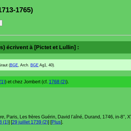
1713-1765)
) écrivent à [Pictet et Lullin] :
iraut (
BGE
, Arch.
BGE
Ag1, 40).
(1)
) et chez Jombert (cf.
1768 (2)
).
re
, Paris, Les frères Guérin, David l'aîné, Durand, 1746, in-8°, XV
 (1)
] [
29 juillet 1739 (2)
] [
Plus
].