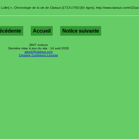
 Lullin] »,
Chronologie de la vie de Clairaut (1713-1765)
[En ligne], http://www.clairaut.com/n22ao
récédente
Accueil
Notice suivante
3847 notices
Dernière mise à jour du site : 14 avril 2026
alexis@clairaut.com
Creative Commons License