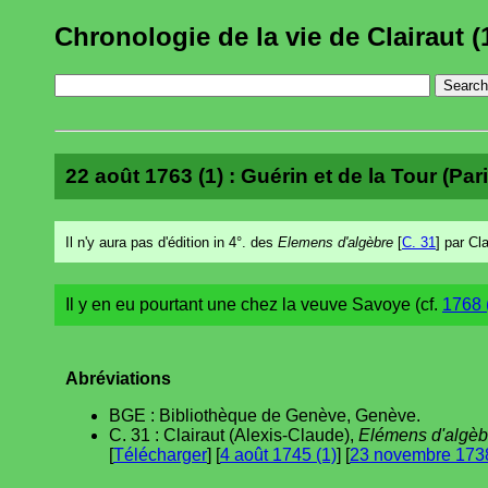
Chronologie de la vie de Clairaut (
22 août 1763 (1) : Guérin et de la Tour (Paris
Il n'y aura pas d'édition in 4°. des
Elemens d'algèbre
[
C. 31
] par Cla
Il y en eu pourtant une chez la veuve Savoye (cf.
1768 
Abréviations
BGE : Bibliothèque de Genève, Genève.
C. 31 : Clairaut (Alexis-Claude),
Elémens d'algèb
[
Télécharger
] [
4 août 1745 (1)
] [
23 novembre 1738