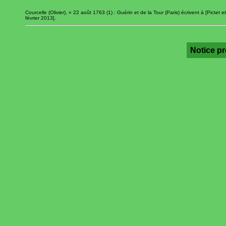
Courcelle (Olivier), « 22 août 1763 (1) : Guérin et de la Tour (Paris) écrivent à [Pictet et
février 2013].
Notice p